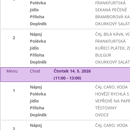
Polévka
FRANKFURTSKÁ
Jídlo
SEKANÁ PEČENĚ
Příloha
BRAMBOROVÁ KA
Doplněk
OKURKOVÝ SALÁT
Nápoj
ČAJ, BÍLÁ KÁVA, 
2
Polévka
FRANKFURTSKÁ
Jídlo
KUŘECÍ PLÁTEK, 
Příloha
BULGUR
Doplněk
OKURKOVÝ SALÁT
Menu
Chod
Čtvrtek 14. 5. 2026
(11:00 - 13:00)
Nápoj
ČAJ, CARO, VODA
1
Polévka
HOVĚZÍ RYCHLÁ S 
Jídlo
VEPŘOVÉ NA PAPR
Příloha
TĚSTOVINY
Doplněk
OVOCE
Nápoj
ČAJ, CARO, VODA
2