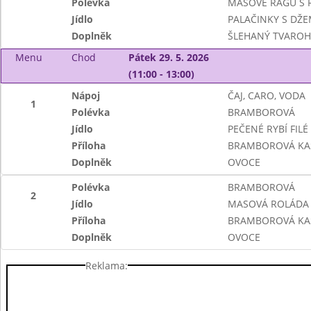
Polévka
MASOVÉ RAGÚ S R
Jídlo
PALAČINKY S DŽ
Doplněk
ŠLEHANÝ TVAROH
Menu
Chod
Pátek 29. 5. 2026
(11:00 - 13:00)
Nápoj
ČAJ, CARO, VODA
1
Polévka
BRAMBOROVÁ
Jídlo
PEČENÉ RYBÍ FILÉ
Příloha
BRAMBOROVÁ KA
Doplněk
OVOCE
Polévka
BRAMBOROVÁ
2
Jídlo
MASOVÁ ROLÁDA
Příloha
BRAMBOROVÁ KA
Doplněk
OVOCE
Reklama: