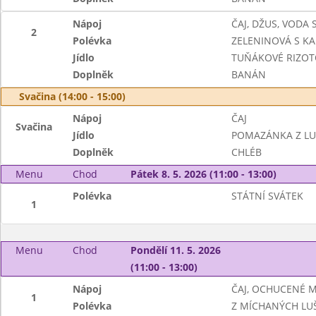
Nápoj
ČAJ, DŽUS, VODA
2
Polévka
ZELENINOVÁ S K
Jídlo
TUŇÁKOVÉ RIZOT
Doplněk
BANÁN
Svačina (14:00 - 15:00)
Nápoj
ČAJ
Svačina
Jídlo
POMAZÁNKA Z LUČ
Doplněk
CHLÉB
Menu
Chod
Pátek 8. 5. 2026 (11:00 - 13:00)
Polévka
STÁTNÍ SVÁTEK
1
Menu
Chod
Pondělí 11. 5. 2026
(11:00 - 13:00)
Nápoj
ČAJ, OCHUCENÉ 
1
Polévka
Z MÍCHANÝCH LU