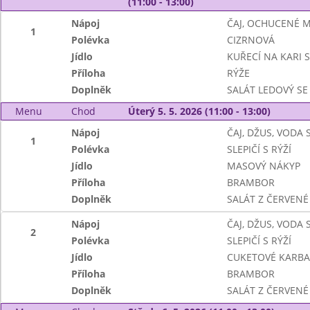
(11:00 - 13:00)
Nápoj
ČAJ, OCHUCENÉ 
1
Polévka
CIZRNOVÁ
Jídlo
KUŘECÍ NA KARI S
Příloha
RÝŽE
Doplněk
SALÁT LEDOVÝ SE
Menu
Chod
Úterý 5. 5. 2026 (11:00 - 13:00)
Nápoj
ČAJ, DŽUS, VODA
1
Polévka
SLEPIČÍ S RÝŽÍ
Jídlo
MASOVÝ NÁKYP
Příloha
BRAMBOR
Doplněk
SALÁT Z ČERVENÉ 
Nápoj
ČAJ, DŽUS, VODA
2
Polévka
SLEPIČÍ S RÝŽÍ
Jídlo
CUKETOVÉ KARB
Příloha
BRAMBOR
Doplněk
SALÁT Z ČERVENÉ 