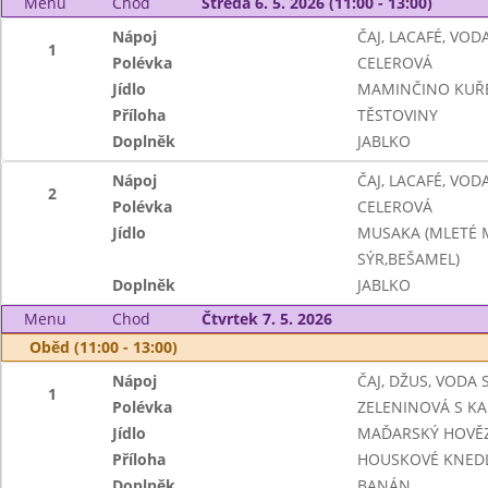
Menu
Chod
Středa 6. 5. 2026 (11:00 - 13:00)
Nápoj
ČAJ, LACAFÉ, VO
1
Polévka
CELEROVÁ
Jídlo
MAMINČINO KUŘ
Příloha
TĚSTOVINY
Doplněk
JABLKO
Nápoj
ČAJ, LACAFÉ, VO
2
Polévka
CELEROVÁ
Jídlo
MUSAKA (MLETÉ M
SÝR,BEŠAMEL)
Doplněk
JABLKO
Menu
Chod
Čtvrtek 7. 5. 2026
Oběd (11:00 - 13:00)
Nápoj
ČAJ, DŽUS, VODA
1
Polévka
ZELENINOVÁ S K
Jídlo
MAĎARSKÝ HOVĚZ
Příloha
HOUSKOVÉ KNEDL
Doplněk
BANÁN