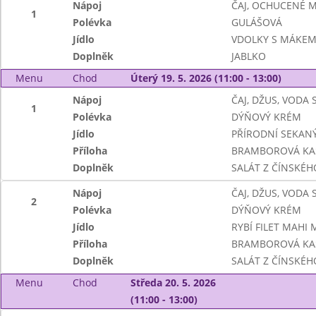
Nápoj
ČAJ, OCHUCENÉ 
1
Polévka
GULÁŠOVÁ
Jídlo
VDOLKY S MÁKE
Doplněk
JABLKO
Menu
Chod
Úterý 19. 5. 2026 (11:00 - 13:00)
Nápoj
ČAJ, DŽUS, VODA
1
Polévka
DÝŇOVÝ KRÉM
Jídlo
PŘÍRODNÍ SEKAN
Příloha
BRAMBOROVÁ KA
Doplněk
SALÁT Z ČÍNSKÉHO
Nápoj
ČAJ, DŽUS, VODA
2
Polévka
DÝŇOVÝ KRÉM
Jídlo
RYBÍ FILET MAHI
Příloha
BRAMBOROVÁ KA
Doplněk
SALÁT Z ČÍNSKÉHO
Menu
Chod
Středa 20. 5. 2026
(11:00 - 13:00)