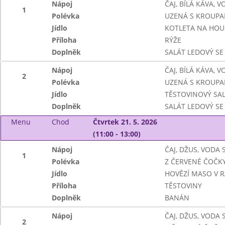
Nápoj
ČAJ, BÍLÁ KÁVA, 
1
Polévka
UZENÁ S KROUPA
Jídlo
KOTLETA NA HO
Příloha
RÝŽE
Doplněk
SALÁT LEDOVÝ SE
Nápoj
ČAJ, BÍLÁ KÁVA, 
2
Polévka
UZENÁ S KROUPA
Jídlo
TĚSTOVINOVÝ SA
Doplněk
SALÁT LEDOVÝ SE
Menu
Chod
Čtvrtek 21. 5. 2026
(11:00 - 13:00)
Nápoj
ČAJ, DŽUS, VODA
1
Polévka
Z ČERVENÉ ČOČK
Jídlo
HOVĚZÍ MASO V 
Příloha
TĚSTOVINY
Doplněk
BANÁN
Nápoj
ČAJ, DŽUS, VODA
2