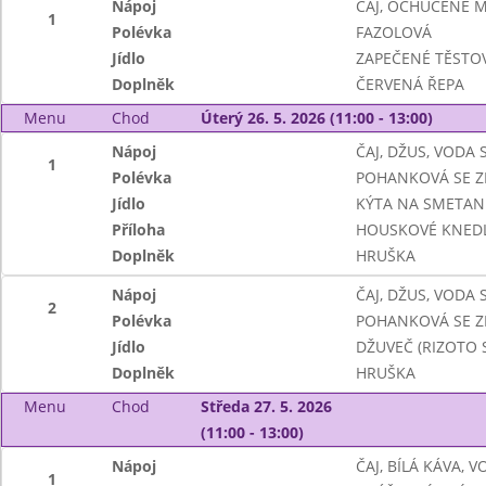
Nápoj
ČAJ, OCHUCENÉ 
1
Polévka
FAZOLOVÁ
Jídlo
ZAPEČENÉ TĚSTO
Doplněk
ČERVENÁ ŘEPA
Menu
Chod
Úterý 26. 5. 2026 (11:00 - 13:00)
Nápoj
ČAJ, DŽUS, VODA
1
Polévka
POHANKOVÁ SE Z
Jídlo
KÝTA NA SMETAN
Příloha
HOUSKOVÉ KNEDL
Doplněk
HRUŠKA
Nápoj
ČAJ, DŽUS, VODA
2
Polévka
POHANKOVÁ SE Z
Jídlo
DŽUVEČ (RIZOTO 
Doplněk
HRUŠKA
Menu
Chod
Středa 27. 5. 2026
(11:00 - 13:00)
Nápoj
ČAJ, BÍLÁ KÁVA, 
1