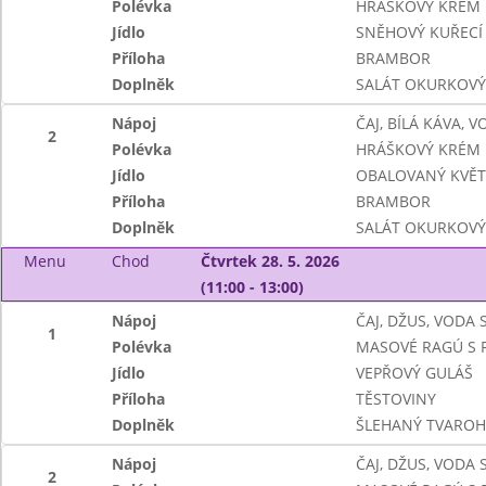
Polévka
HRÁŠKOVÝ KRÉM
Jídlo
SNĚHOVÝ KUŘECÍ 
Příloha
BRAMBOR
Doplněk
SALÁT OKURKOVÝ
Nápoj
ČAJ, BÍLÁ KÁVA, 
2
Polévka
HRÁŠKOVÝ KRÉM
Jídlo
OBALOVANÝ KVĚ
Příloha
BRAMBOR
Doplněk
SALÁT OKURKOVÝ
Menu
Chod
Čtvrtek 28. 5. 2026
(11:00 - 13:00)
Nápoj
ČAJ, DŽUS, VODA
1
Polévka
MASOVÉ RAGÚ S R
Jídlo
VEPŘOVÝ GULÁŠ
Příloha
TĚSTOVINY
Doplněk
ŠLEHANÝ TVAROH
Nápoj
ČAJ, DŽUS, VODA
2