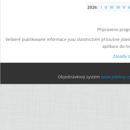
2026:
I
II
III
IV
V
V
Připraveno progr
Veškeré publikované informace jsou vlastnictvím příslušné jídel
aplikace do n
Zásady 
Objednávkový systém
www.jidelna.c