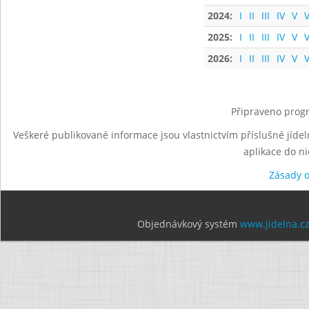
2024:
I
II
III
IV
V
V
2025:
I
II
III
IV
V
V
2026:
I
II
III
IV
V
V
Připraveno progr
Veškeré publikované informace jsou vlastnictvím příslušné jídel
aplikace do n
Zásady 
Objednávkový systém
www.jidelna.c