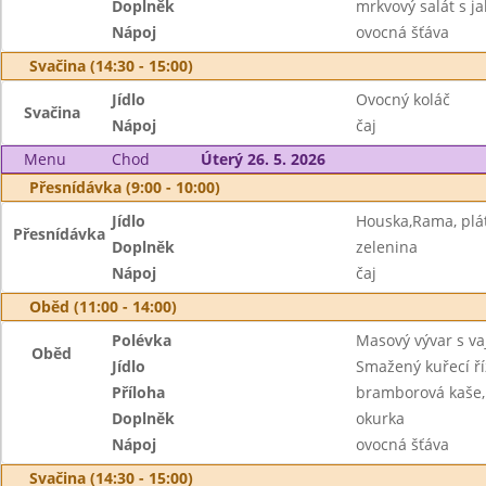
Doplněk
mrkvový salát s ja
Nápoj
ovocná šťáva
Svačina (14:30 - 15:00)
Jídlo
Ovocný koláč
Svačina
Nápoj
čaj
Menu
Chod
Úterý 26. 5. 2026
Přesnídávka (9:00 - 10:00)
Jídlo
Houska,Rama, plát
Přesnídávka
Doplněk
zelenina
Nápoj
čaj
Oběd (11:00 - 14:00)
Polévka
Masový vývar s va
Oběd
Jídlo
Smažený kuřecí ří
Příloha
bramborová kaše,
Doplněk
okurka
Nápoj
ovocná šťáva
Svačina (14:30 - 15:00)