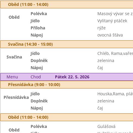
Oběd (11:00 - 14:00)
Polévka
Masový vývar se 
Oběd
Jídlo
Vylítaný ptáček
Příloha
rýže
Nápoj
ovocná šťáva
Svačina (14:30 - 15:00)
Jídlo
Chléb, Rama,vaře
Svačina
Doplněk
zelenina
Nápoj
čaj
Menu
Chod
Pátek 22. 5. 2026
Přesnídávka (9:00 - 10:00)
Jídlo
Houska,Rama, plát
Přesnídávka
Doplněk
zelenina
Nápoj
čaj
Oběd (11:00 - 14:00)
Polévka
Gulášová
Oběd