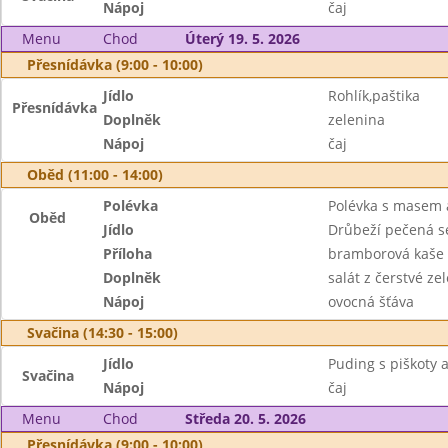
Nápoj
čaj
Menu
Chod
Úterý 19. 5. 2026
Přesnídávka (9:00 - 10:00)
Jídlo
Rohlík,paštika
Přesnídávka
Doplněk
zelenina
Nápoj
čaj
Oběd (11:00 - 14:00)
Polévka
Polévka s masem a
Oběd
Jídlo
Drůbeží pečená s
Příloha
bramborová kaše
Doplněk
salát z čerstvé ze
Nápoj
ovocná šťáva
Svačina (14:30 - 15:00)
Jídlo
Puding s piškoty 
Svačina
Nápoj
čaj
Menu
Chod
Středa 20. 5. 2026
Přesnídávka (9:00 - 10:00)