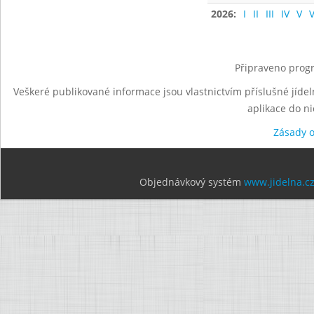
2026:
I
II
III
IV
V
V
Připraveno progr
Veškeré publikované informace jsou vlastnictvím příslušné jídel
aplikace do n
Zásady 
Objednávkový systém
www.jidelna.c