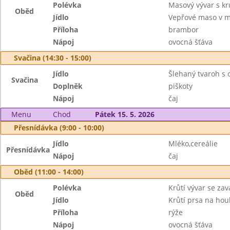
Polévka
Masový vývar s k
Oběd
Jídlo
Vepřové maso v m
Příloha
brambor
Nápoj
ovocná šťáva
Svačina (14:30 - 15:00)
Jídlo
Šlehaný tvaroh s
Svačina
Doplněk
piškoty
Nápoj
čaj
Menu
Chod
Pátek 15. 5. 2026
Přesnídávka (9:00 - 10:00)
Jídlo
Mléko,cereálie
Přesnídávka
Nápoj
čaj
Oběd (11:00 - 14:00)
Polévka
Krůtí vývar se za
Oběd
Jídlo
Krůtí prsa na ho
Příloha
rýže
Nápoj
ovocná šťáva