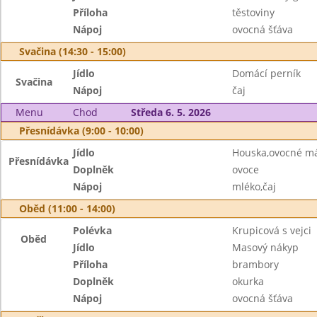
Příloha
těstoviny
Nápoj
ovocná šťáva
Svačina (14:30 - 15:00)
Jídlo
Domácí perník
Svačina
Nápoj
čaj
Menu
Chod
Středa 6. 5. 2026
Přesnídávka (9:00 - 10:00)
Jídlo
Houska,ovocné m
Přesnídávka
Doplněk
ovoce
Nápoj
mléko,čaj
Oběd (11:00 - 14:00)
Polévka
Krupicová s vejci
Oběd
Jídlo
Masový nákyp
Příloha
brambory
Doplněk
okurka
Nápoj
ovocná šťáva