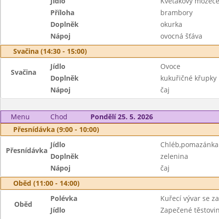
Jídlo
Květákový mozeč
Příloha
brambory
Doplněk
okurka
Nápoj
ovocná šťáva
Svačina (14:30 - 15:00)
Jídlo
Ovoce
Svačina
Doplněk
kukuřičné křupky
Nápoj
čaj
Menu
Chod
Pondělí 25. 5. 2026
Přesnídávka (9:00 - 10:00)
Jídlo
Chléb,pomazánka 
Přesnídávka
Doplněk
zelenina
Nápoj
čaj
Oběd (11:00 - 14:00)
Polévka
Kuřecí vývar se z
Oběd
Jídlo
Zapečené těstovi