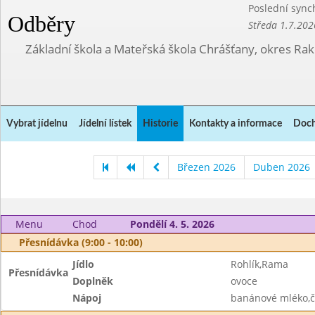
Poslední sync
Odběry
Středa 1.7.202
Základní škola a Mateřská škola Chrášťany, okres Ra
Vybrat jídelnu
Jídelní lístek
Historie
Kontakty a informace
Doch
Březen 2026
Duben 2026
Menu
Chod
Pondělí 4. 5. 2026
Přesnídávka (9:00 - 10:00)
Jídlo
Rohlík,Rama
Přesnídávka
Doplněk
ovoce
Nápoj
banánové mléko,č