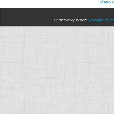
Zásady 
Objednávkový systém
www.jidelna.c