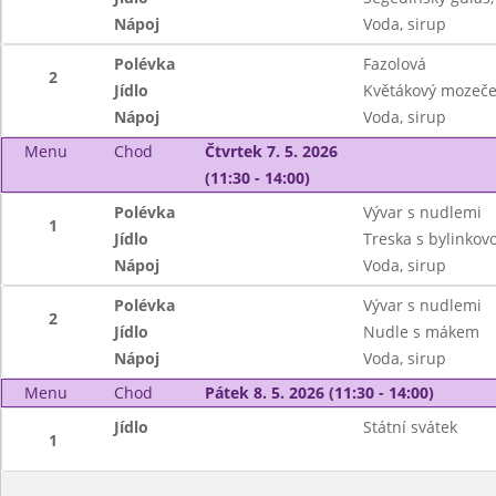
Nápoj
Voda, sirup
Polévka
Fazolová
2
Jídlo
Květákový mozeče
Nápoj
Voda, sirup
Menu
Chod
Čtvrtek 7. 5. 2026
(11:30 - 14:00)
Polévka
Vývar s nudlemi
1
Jídlo
Treska s bylinkov
Nápoj
Voda, sirup
Polévka
Vývar s nudlemi
2
Jídlo
Nudle s mákem
Nápoj
Voda, sirup
Menu
Chod
Pátek 8. 5. 2026 (11:30 - 14:00)
Jídlo
Státní svátek
1