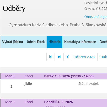
Poslední sync
Odběry
Čtvrtek 6.8.20
Omezení obje
Gymnázium Karla Sladkovského, Praha 3, Sladkovské
Vybrat jídelnu
Jídelní lístek
Historie
Kontakty a informace
Doch
Březen 2026
Dub
Menu
Chod
Pátek 1. 5. 2026 (11:30 - 14:00)
Jídlo
Státní svátek
2
Menu
Chod
Pondělí 4. 5. 2026