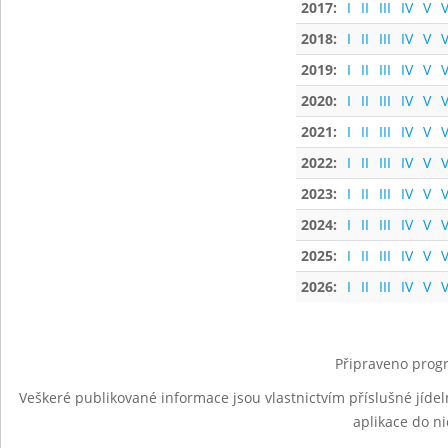
2017:
I
II
III
IV
V
V
2018:
I
II
III
IV
V
V
2019:
I
II
III
IV
V
V
2020:
I
II
III
IV
V
V
2021:
I
II
III
IV
V
V
2022:
I
II
III
IV
V
V
2023:
I
II
III
IV
V
V
2024:
I
II
III
IV
V
V
2025:
I
II
III
IV
V
V
2026:
I
II
III
IV
V
V
Připraveno progr
Veškeré publikované informace jsou vlastnictvím příslušné jídel
aplikace do n