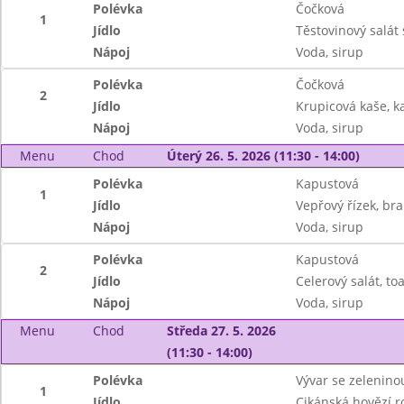
Polévka
Čočková
1
Jídlo
Těstovinový salát
Nápoj
Voda, sirup
Polévka
Čočková
2
Jídlo
Krupicová kaše, k
Nápoj
Voda, sirup
Menu
Chod
Úterý 26. 5. 2026 (11:30 - 14:00)
Polévka
Kapustová
1
Jídlo
Vepřový řízek, br
Nápoj
Voda, sirup
Polévka
Kapustová
2
Jídlo
Celerový salát, toa
Nápoj
Voda, sirup
Menu
Chod
Středa 27. 5. 2026
(11:30 - 14:00)
Polévka
Vývar se zelenino
1
Jídlo
Cikánská hovězí r