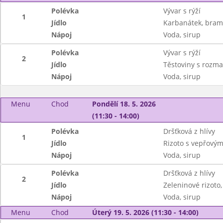
Polévka
Vývar s rýží
1
Jídlo
Karbanátek, bram
Nápoj
Voda, sirup
Polévka
Vývar s rýží
2
Jídlo
Těstoviny s rozm
Nápoj
Voda, sirup
Menu
Chod
Pondělí 18. 5. 2026
(11:30 - 14:00)
Polévka
Dršťková z hlívy
1
Jídlo
Rizoto s vepřovým
Nápoj
Voda, sirup
Polévka
Dršťková z hlívy
2
Jídlo
Zeleninové rizoto,
Nápoj
Voda, sirup
Menu
Chod
Úterý 19. 5. 2026 (11:30 - 14:00)