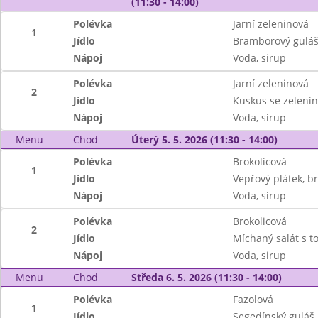
(11:30 - 14:00)
Polévka
Jarní zeleninová
1
Jídlo
Bramborový guláš
Nápoj
Voda, sirup
Polévka
Jarní zeleninová
2
Jídlo
Kuskus se zelenin
Nápoj
Voda, sirup
Menu
Chod
Úterý 5. 5. 2026 (11:30 - 14:00)
Polévka
Brokolicová
1
Jídlo
Vepřový plátek, 
Nápoj
Voda, sirup
Polévka
Brokolicová
2
Jídlo
Míchaný salát s to
Nápoj
Voda, sirup
Menu
Chod
Středa 6. 5. 2026 (11:30 - 14:00)
Polévka
Fazolová
1
Jídlo
Segedínský guláš,