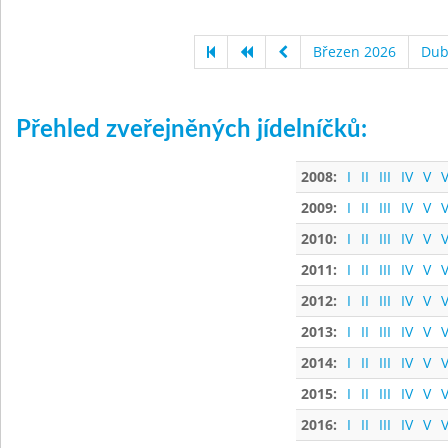
Březen 2026
Dub
Přehled zveřejněných jídelníčků:
2008:
I
II
III
IV
V
V
2009:
I
II
III
IV
V
V
2010:
I
II
III
IV
V
V
2011:
I
II
III
IV
V
V
2012:
I
II
III
IV
V
V
2013:
I
II
III
IV
V
V
2014:
I
II
III
IV
V
V
2015:
I
II
III
IV
V
V
2016:
I
II
III
IV
V
V