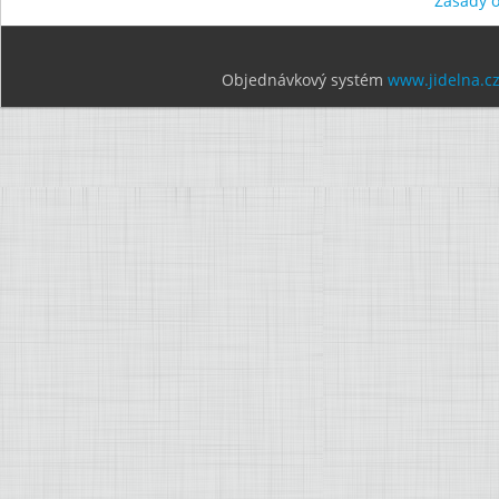
Zásady 
Objednávkový systém
www.jidelna.c