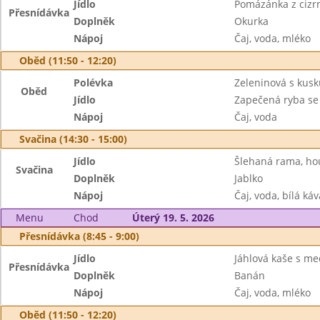
Jídlo
Pomázánka z cizrn
Přesnídávka
Doplněk
Okurka
Nápoj
Čaj, voda, mléko
Oběd (11:50 - 12:20)
Polévka
Zeleninová s kus
Oběd
Jídlo
Zapečená ryba se
Nápoj
Čaj, voda
Svačina (14:30 - 15:00)
Jídlo
Šlehaná rama, ho
Svačina
Doplněk
Jablko
Nápoj
Čaj, voda, bílá káv
Menu
Chod
Úterý 19. 5. 2026
Přesnídávka (8:45 - 9:00)
Jídlo
Jáhlová kaše s m
Přesnídávka
Doplněk
Banán
Nápoj
Čaj, voda, mléko
Oběd (11:50 - 12:20)