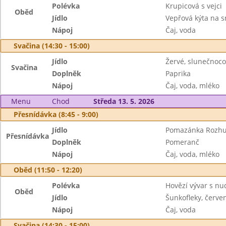
Polévka
Krupicová s vejci
Oběd
Jídlo
Vepřová kýta na s
Nápoj
Čaj, voda
Svačina (14:30 - 15:00)
Jídlo
Žervé, slunečnoco
Svačina
Doplněk
Paprika
Nápoj
Čaj, voda, mléko
Menu
Chod
Středa 13. 5. 2026
Přesnídávka (8:45 - 9:00)
Jídlo
Pomazánka Rozhud
Přesnídávka
Doplněk
Pomeranč
Nápoj
Čaj, voda, mléko
Oběd (11:50 - 12:20)
Polévka
Hovězí vývar s nu
Oběd
Jídlo
Šunkofleky, červe
Nápoj
Čaj, voda
Svačina (14:30 - 15:00)