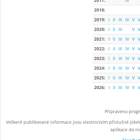
2017:
IV
2018:
2019:
I
II
III
IV
V
V
2020:
I
II
III
V
V
2021:
I
II
III
IV
V
V
2022:
I
II
III
IV
V
V
2023:
I
II
III
IV
V
V
2024:
I
II
III
IV
V
V
2025:
I
II
III
IV
V
V
2026:
I
II
III
IV
V
V
Připraveno progr
Veškeré publikované informace jsou vlastnictvím příslušné jídel
aplikace do n