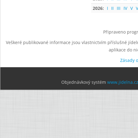
2026:
I
II
III
IV
V
V
Připraveno progr
Veškeré publikované informace jsou vlastnictvím příslušné jídel
aplikace do n
Zásady 
Objednávkový systém
www.jidelna.c