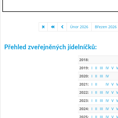
Únor 2026
Březen 2026
Přehled zveřejněných jídelníčků:
2018:
2019:
I
II
III
IV
V
V
2020:
I
II
III
IV
2021:
I
II
IV
V
V
2022:
I
II
III
IV
V
V
2023:
I
II
III
IV
V
V
2024:
I
II
III
IV
V
V
2025:
I
II
III
IV
V
V