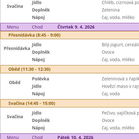
Jídlo
Chléb, cizrnová p
Svačina
Doplněk
Zelenina
Nápoj
čaj, voda, mléko
Menu
Chod
Čtvrtek 9. 4. 2026
Přesnídávka (8:45 - 9:00)
Jídlo
Bilý jogurt, cereál
Přesnídávka
Doplněk
Ovoce
Nápoj
čaj, voda, mléko
Oběd (11:30 - 12:30)
Polévka
Zeleninová s řap
Oběd
Jídlo
Hovězí maso v raj
Nápoj
čaj, voda
Svačina (14:45 - 15:00)
Jídlo
Pečivo, vajíčková
Svačina
Doplněk
Ovoce
Nápoj
čaj, voda, mléko
Menu
Chod
Pátek 10. 4. 2026