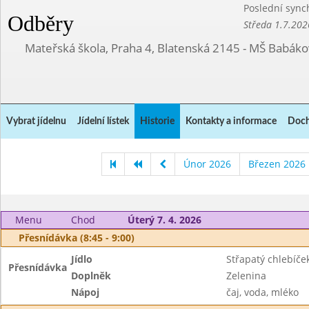
Poslední sync
Odběry
Středa 1.7.202
Mateřská škola, Praha 4, Blatenská 2145 - MŠ Babák
Vybrat jídelnu
Jídelní lístek
Historie
Kontakty a informace
Doch
Únor 2026
Březen 2026
Menu
Chod
Úterý 7. 4. 2026
Přesnídávka (8:45 - 9:00)
Jídlo
Střapatý chlebíče
Přesnídávka
Doplněk
Zelenina
Nápoj
čaj, voda, mléko