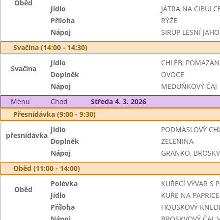
Oběd
Jídlo
JÁTRA NA CIBULC
Příloha
RÝŽE
Nápoj
SIRUP LESNÍ JAH
Svačina (14:00 - 14:30)
Jídlo
CHLÉB, POMAZÁN
Svačina
Doplněk
OVOCE
Nápoj
MEDUŇKOVÝ ČAJ
Menu
Chod
Středa 4. 3. 2026
Přesnídávka (9:00 - 9:30)
Jídlo
PODMÁSLOVÝ CHL
přesnídávka
Doplněk
ZELENINA
Nápoj
GRANKO, BROSKV
Oběd (11:00 - 14:00)
Polévka
KUŘECÍ VÝVAR S
Oběd
Jídlo
KUŘE NA PAPRICE
Příloha
HOUSKOVÝ KNEDL
Nápoj
BROSKVOVÝ ČAJ,