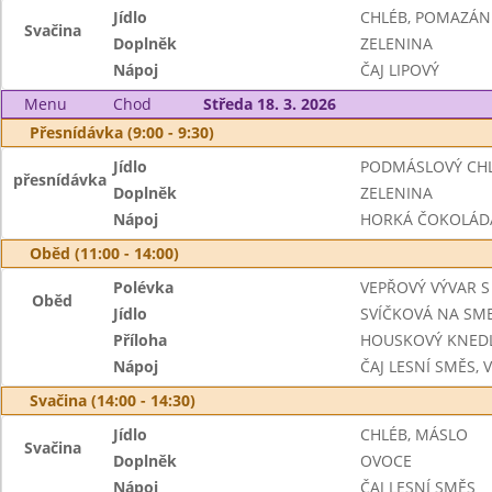
Jídlo
CHLÉB, POMAZÁN
Svačina
Doplněk
ZELENINA
Nápoj
ČAJ LIPOVÝ
Menu
Chod
Středa 18. 3. 2026
Přesnídávka (9:00 - 9:30)
Jídlo
PODMÁSLOVÝ CHL
přesnídávka
Doplněk
ZELENINA
Nápoj
HORKÁ ČOKOLÁDA,
Oběd (11:00 - 14:00)
Polévka
VEPŘOVÝ VÝVAR 
Oběd
Jídlo
SVÍČKOVÁ NA SM
Příloha
HOUSKOVÝ KNEDL
Nápoj
ČAJ LESNÍ SMĚS,
Svačina (14:00 - 14:30)
Jídlo
CHLÉB, MÁSLO
Svačina
Doplněk
OVOCE
Nápoj
ČAJ LESNÍ SMĚS