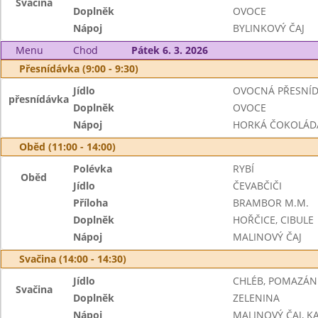
Svačina
Doplněk
OVOCE
Nápoj
BYLINKOVÝ ČAJ
Menu
Chod
Pátek 6. 3. 2026
Přesnídávka (9:00 - 9:30)
Jídlo
OVOCNÁ PŘESNÍD
přesnídávka
Doplněk
OVOCE
Nápoj
HORKÁ ČOKOLÁDA
Oběd (11:00 - 14:00)
Polévka
RYBÍ
Oběd
Jídlo
ČEVABČIČI
Příloha
BRAMBOR M.M.
Doplněk
HOŘČICE, CIBULE
Nápoj
MALINOVÝ ČAJ
Svačina (14:00 - 14:30)
Jídlo
CHLÉB, POMAZÁN
Svačina
Doplněk
ZELENINA
Nápoj
MALINOVÝ ČAJ, K