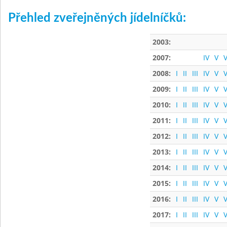
Přehled zveřejněných jídelníčků:
2003:
2007:
IV
V
V
2008:
I
II
III
IV
V
V
2009:
I
II
III
IV
V
V
2010:
I
II
III
IV
V
V
2011:
I
II
III
IV
V
V
2012:
I
II
III
IV
V
V
2013:
I
II
III
IV
V
V
2014:
I
II
III
IV
V
V
2015:
I
II
III
IV
V
V
2016:
I
II
III
IV
V
V
2017:
I
II
III
IV
V
V