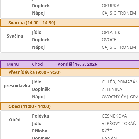
Doplněk
OKURKA
Nápoj
ČAJ S CITRÓNEM
Svačina (14:00 - 14:30)
Jídlo
OPLATEK
Svačina
Doplněk
OVOCE
Nápoj
ČAJ S CITRÓNEM
Menu
Chod
Pondělí 16. 3. 2026
Přesnídávka (9:00 - 9:30)
Jídlo
CHLÉB, POMAZÁN
přesnídávka
Doplněk
ZELENINA
Nápoj
OVOCNÝ ČAJ, GR
Oběd (11:00 - 14:00)
Polévka
ČESNEKOVÁ
Oběd
Jídlo
VEPŘOVÝ TOKÁŇ
Příloha
RÝŽE
Doplněk
BANÁN