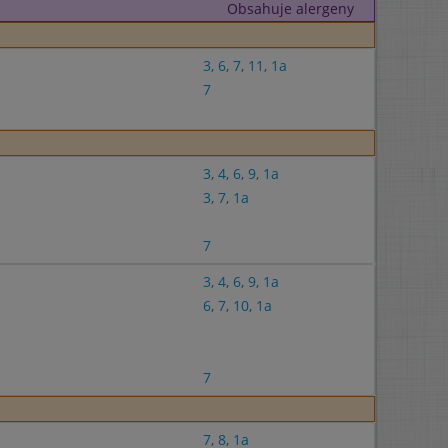
Obsahuje alergeny
3
,
6
,
7
,
11
,
1a
7
3
,
4
,
6
,
9
,
1a
3
,
7
,
1a
7
3
,
4
,
6
,
9
,
1a
6
,
7
,
10
,
1a
7
7
,
8
,
1a