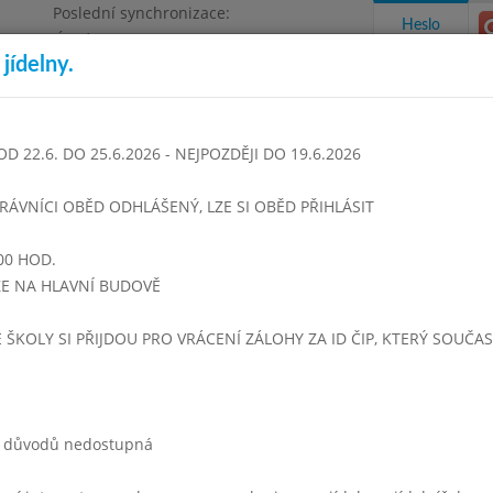
Poslední synchronizace:
Heslo
Úterý 28.7.2026 15:19
jídelny.
Omezení objednávek
 Beneše, Praha - Čakovice
22.6. DO 25.6.2026 - NEJPOZDĚJI DO 19.6.2026
takty a informace
Docházka
Aktivity
TRÁVNÍCI OBĚD ODHLÁŠENÝ, LZE SI OBĚD PŘIHLÁSIT
00 HOD.
en 2025
Září 2025
Říjen 2025
Listopad 2025
Prosinec 
UZE NA HLAVNÍ BUDOVĚ
Týden 40
E ŠKOLY SI PŘIJDOU PRO VRÁCENÍ ZÁLOHY ZA ID ČIP, KTERÝ SOUČA
Rohlík, mozzarella, rama, zelenina
Čaj s citronem, mléko, voda
ch důvodů nedostupná