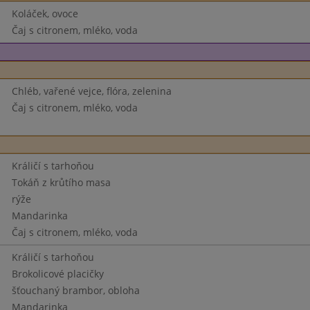
Koláček, ovoce
Čaj s citronem, mléko, voda
Chléb, vařené vejce, flóra, zelenina
Čaj s citronem, mléko, voda
Králičí s tarhoňou
Tokáň z krůtího masa
rýže
Mandarinka
Čaj s citronem, mléko, voda
Králičí s tarhoňou
Brokolicové placičky
šťouchaný brambor, obloha
Mandarinka