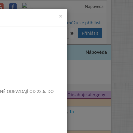
Nápověda
Close
×
Nemůžu se přihlásit
Nápověda
2025
SNĚ ODEVZDAJÍ OD 22.6. DO
Obsahuje alergeny
3
,
7
,
1a
7