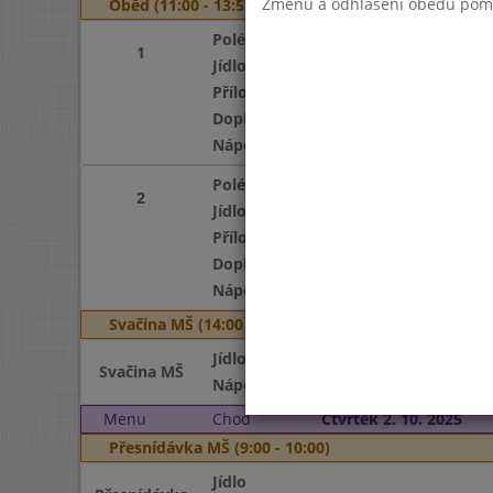
Změnu a odhlášení obědů pomocí
Oběd (11:00 - 13:59)
Polévka
1
Jídlo
Příloha
Doplněk
Nápoj
Polévka
2
Jídlo
Příloha
Doplněk
Nápoj
Svačina MŠ (14:00 - 15:00)
Jídlo
Svačina MŠ
Nápoj
Menu
Chod
Čtvrtek 2. 10. 2025
Přesnídávka MŠ (9:00 - 10:00)
Jídlo