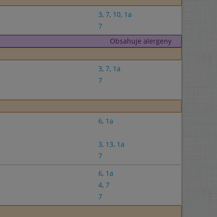
3
,
7
,
10
,
1a
7
Obsahuje alergeny
3
,
7
,
1a
7
6
,
1a
3
,
13
,
1a
7
6
,
1a
4
,
7
7