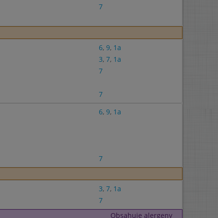
7
6
,
9
,
1a
3
,
7
,
1a
7
7
6
,
9
,
1a
7
3
,
7
,
1a
7
Obsahuje alergeny