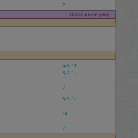
7
Obsahuje alergeny
6
,
9
,
1a
3
,
7
,
1a
7
6
,
9
,
1a
1a
7