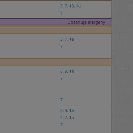
3
,
7
,
13
,
1a
7
Obsahuje alergeny
3
,
7
,
1a
7
6
,
9
,
1a
7
7
6
,
9
,
1a
3
,
7
,
1a
7