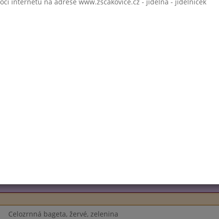
 internetu na adrese www.zscakovice.cz - jídelna - jídelníček
Hovězí vývar s drobením
Krůtí plátek po zbojnicku
šumavský knedlík
Jogurt
Čaj s citronem, mléko, voda
Hovězí vývar s drobením
Zeleninový salát s kuřecím masem, dip
bílé pečivo
Jogurt
Čaj s citronem, mléko, voda
Chléb lámanka, luštěninová pomazánka, ovoce
Čaj s citronem, mléko, voda
Celozrnná bageta, žervé, zelenina