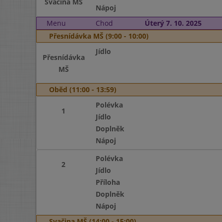
Svačina MŠ
Nápoj
Menu
Chod
Úterý 7. 10. 2025
Přesnídávka MŠ (9:00 - 10:00)
Jídlo
Přesnídávka
MŠ
Oběd (11:00 - 13:59)
Polévka
1
Jídlo
Doplněk
Nápoj
Polévka
2
Jídlo
Příloha
Doplněk
Nápoj
Svačina MŠ (14:00 - 15:00)