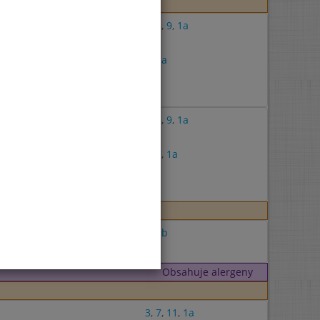
3
,
6
,
9
,
1a
3
,
1a
7
7
3
,
6
,
9
,
1a
7
3
,
7
,
1a
7
7
7
,
1b
7
Obsahuje alergeny
3
,
7
,
11
,
1a