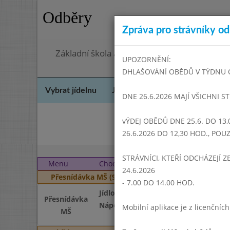
Odběry
Zpráva pro strávníky od 
Základní škola a Mateřská škola Dr. Edvarda
UPOZORNĚNÍ:
DHLAŠOVÁNÍ OBĚDŮ V TÝDNU OD 
Vybrat jídelnu
Jídelní lístek
Historie
Kon
DNE 26.6.2026 MAJÍ VŠICHNI S
vÝDEJ OBĚDŮ DNE 25.6. DO 13,
Srp
26.6.2026 DO 12,30 HOD., PO
STRÁVNÍCI, KTEŘÍ ODCHÁZEJÍ Z
Menu
Chod
Středa 1. 10. 2025
24.6.2026
Přesnídávka MŠ (9:00 - 10:00)
- 7.00 DO 14.00 HOD.
Jídlo
Přesnídávka
Nápoj
Mobilní aplikace je z licenční
MŠ