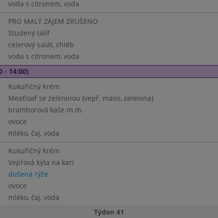
voda s citronem, voda
PRO MALÝ ZÁJEM ZRUŠENO
Studený talíř
celerový salát, chléb
voda s citronem, voda
0 - 14:00)
Kukuřičný krém
Meatloaf se zeleninou (vepř. maso, zelenina)
bramborová kaše m.m.
ovoce
mléko, čaj, voda
Kukuřičný krém
Vepřová kýta na kari
dušená rýže
ovoce
mléko, čaj, voda
Týden 41