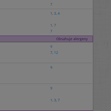
7
1
,
3
,
4
1
,
7
7
Obsahuje alergeny
9
7
,
12
9
9
1
,
3
,
7