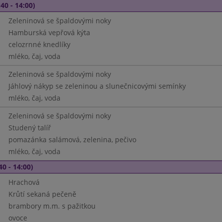
40 - 14:00)
Zeleninová se špaldovými noky
Hamburská vepřová kýta
celozrnné knedlíky
mléko, čaj, voda
Zeleninová se špaldovými noky
Jáhlový nákyp se zeleninou a slunečnicovými semínky
mléko, čaj, voda
Zeleninová se špaldovými noky
Studený talíř
pomazánka salámová, zelenina, pečivo
mléko, čaj, voda
40 - 14:00)
Hrachová
Krůtí sekaná pečeně
brambory m.m. s pažitkou
ovoce