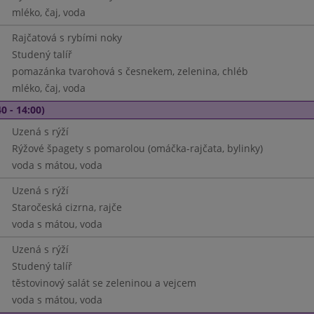
mléko, čaj, voda
Rajčatová s rybími noky
Studený talíř
pomazánka tvarohová s česnekem, zelenina, chléb
mléko, čaj, voda
0 - 14:00)
Uzená s rýží
Rýžové špagety s pomarolou (omáčka-rajčata, bylinky)
voda s mátou, voda
Uzená s rýží
Staročeská cizrna, rajče
voda s mátou, voda
Uzená s rýží
Studený talíř
těstovinový salát se zeleninou a vejcem
voda s mátou, voda