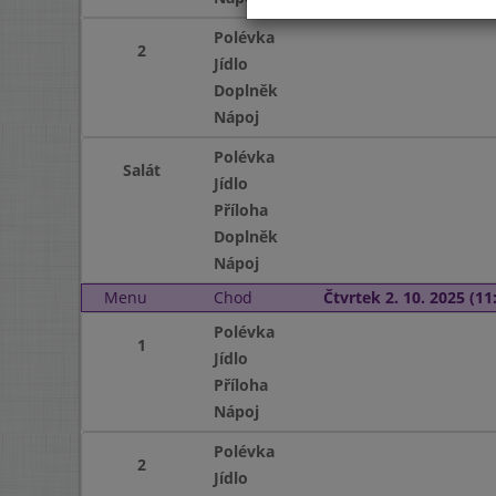
Polévka
2
Jídlo
Doplněk
Nápoj
Polévka
Salát
Jídlo
Příloha
Doplněk
Nápoj
Menu
Chod
Čtvrtek 2. 10. 2025 (11:
Polévka
1
Jídlo
Příloha
Nápoj
Polévka
2
Jídlo