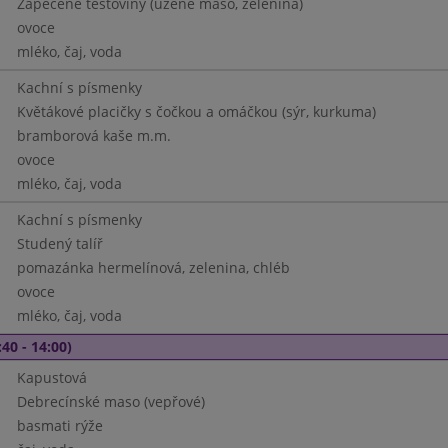
Zapečené těstoviny (uzené maso, zelenina)
ovoce
mléko, čaj, voda
Kachní s písmenky
Květákové placičky s čočkou a omáčkou (sýr, kurkuma)
bramborová kaše m.m.
ovoce
mléko, čaj, voda
Kachní s písmenky
Studený talíř
pomazánka hermelínová, zelenina, chléb
ovoce
mléko, čaj, voda
40 - 14:00)
Kapustová
Debrecínské maso (vepřové)
basmati rýže