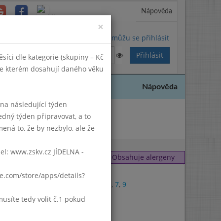
Nápověda
Close
×
Nemůžu se přihlásit
síci dle kategorie (skupiny – Kč
 ve kterém dosahují daného věku
Nápověda
k na následující týden
edný týden připravovat, a to
2025
ená to, že by nezbylo, ale že
del: www.zskv.cz JÍDELNA -
Obsahuje alergeny
9
gle.com/store/apps/details?
1
,
3
,
7
,
9
1
síte tedy volit č.1 pokud
7