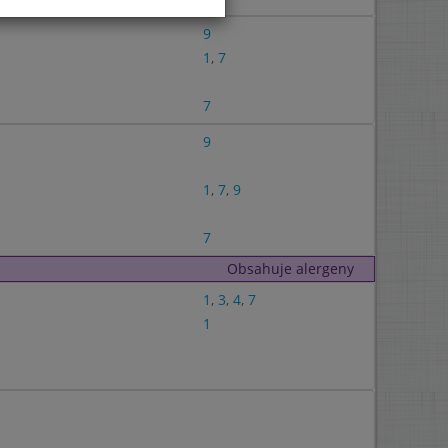
9
1
,
7
7
9
1
,
7
,
9
7
Obsahuje alergeny
1
,
3
,
4
,
7
1