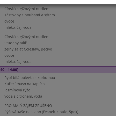
Čínská s rýžovými nudlemi
Těstoviny s houbami a sýrem
ovoce
mléko, čaj, voda
Čínská s rýžovými nudlemi
Studený talíř
zelný salát Coleslaw, pečivo
ovoce
mléko, čaj, voda
40 - 14:00)
Rybí bílá polévka s kurkumou
Kuřecí maso na kapiích
jasmínová rýže
voda s citronem, voda
PRO MALÝ ZÁJEM ZRUŠENO
Rýžová kaše na slano (česnek, cibule, špek)