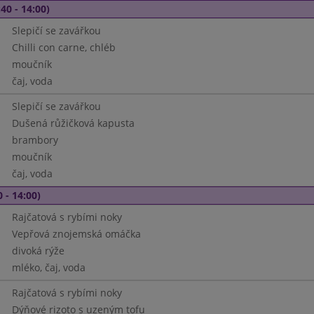
40 - 14:00)
Slepičí se zavářkou
Chilli con carne, chléb
moučník
čaj, voda
Slepičí se zavářkou
Dušená růžičková kapusta
brambory
moučník
čaj, voda
 - 14:00)
Rajčatová s rybími noky
Vepřová znojemská omáčka
divoká rýže
mléko, čaj, voda
Rajčatová s rybími noky
Dýňové rizoto s uzeným tofu