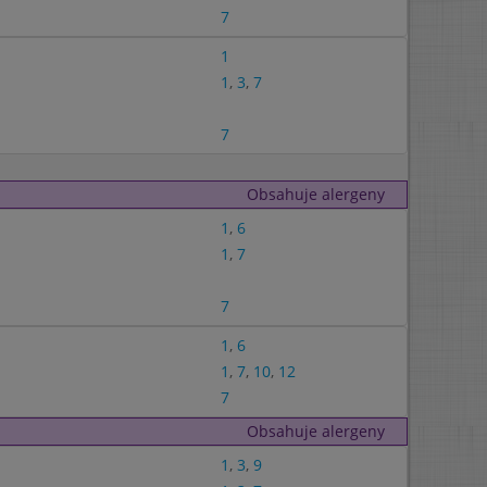
7
1
1
,
3
,
7
7
Obsahuje alergeny
1
,
6
1
,
7
7
1
,
6
1
,
7
,
10
,
12
7
Obsahuje alergeny
1
,
3
,
9