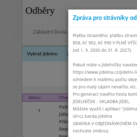
Odběry
Zpráva pro strávníky od 
Základní škola a mateřská škola Chodov, Pra
Platba stravného: platbu stravn
858, Kč 902, Kč 990 V PLNÉ VÝŠ
(od 1. 9. 2026 do 31. 8. 2027).
Vybrat jídelnu
Jídelní lístek
Historie
Kon
Pokud máte v jídelníčku navoleno
https://www.jidelna.cz/jidelni-
Srp
vzhledem k malému počtu objedn
se pro malý zájem nevařilo, viz. 
Pro generaci nového hesla kont
Menu
Chod
Středa 1. 10. 2025 (11:4
JÍDELNÍČEK - SKLADBA JÍDEL.
Polévka
Můžete využít i aplikaci "Jideln
1
Jídlo
id=cz.barda.jidelna
Příloha
GRAFIKA V OBJEDNÁVKOVÉM SYSTÉM
Doplněk
nechcete změnu).
Nápoj