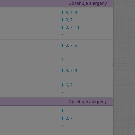
Obsahuje alergeny
1
,
3
,
7
,
9
1
,
3
,
7
1
,
3
,
7
,
11
7
1
,
3
,
7
,
9
7
1
,
3
,
7
,
9
1
,
6
,
7
7
Obsahuje alergeny
1
1
,
3
,
7
7