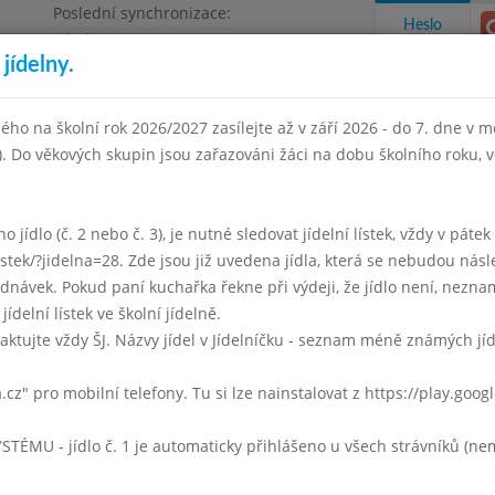
Poslední synchronizace:
Heslo
Pátek 3.7.2026 12:21
jídelny.
Omezení objednávek
ha 4, Květnového vítězství 57
ého na školní rok 2026/2027 zasílejte až v září 2026 - do 7. dne v mě
I). Do věkových skupin jsou zařazováni žáci na dobu školního roku,
takty a informace
Docházka
Aktivity
 jídlo (č. 2 nebo č. 3), je nutné sledovat jídelní lístek, vždy v páte
listek/?jidelna=28. Zde jsou již uvedena jídla, která se nebudou násl
en 2025
Září 2025
Říjen 2025
Listopad 2025
Prosinec 
ávek. Pokud paní kuchařka řekne při výdeji, že jídlo není, neznam
jídelní lístek ve školní jídelně.
Týden 40
aktujte vždy ŠJ. Názvy jídel v Jídelníčku - seznam méně známých jí
0 - 14:00)
Čínská s rýžovými nudlemi
a.cz" pro mobilní telefony. Tu si lze nainstalovat z https://play.goo
Čočkové kuličky s omáčkou (zelenina, houby, smetana)
bulgur
U - jídlo č. 1 je automaticky přihlášeno u všech strávníků (nemu
ovoce
mléko, čaj, voda