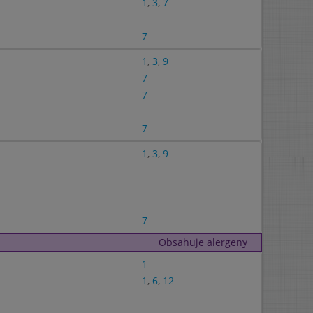
1
,
3
,
7
7
1
,
3
,
9
7
7
7
1
,
3
,
9
7
Obsahuje alergeny
1
1
,
6
,
12