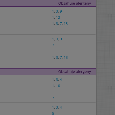
Obsahuje alergeny
1
,
3
,
9
1
,
12
1
,
3
,
7
,
13
1
,
3
,
9
7
1
,
3
,
7
,
13
Obsahuje alergeny
1
,
3
,
4
1
,
10
7
1
,
3
,
4
5