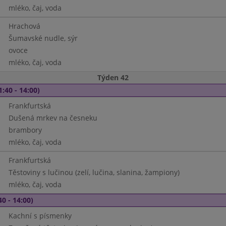
mléko, čaj, voda
Hrachová
Šumavské nudle, sýr
ovoce
mléko, čaj, voda
Týden 42
1:40 - 14:00)
Frankfurtská
Dušená mrkev na česneku
brambory
mléko, čaj, voda
Frankfurtská
Těstoviny s lučinou (zelí, lučina, slanina, žampiony)
mléko, čaj, voda
40 - 14:00)
Kachní s písmenky