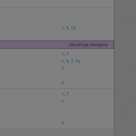
1
,
9
,
10
Obsahuje alergeny
1
,
7
1
,
3
,
7
,
10
7
7
1
,
7
1
7