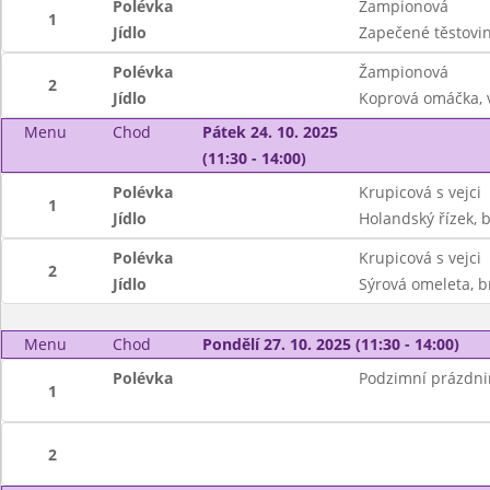
Polévka
Žampionová
1
Jídlo
Zapečené těstov
Polévka
Žampionová
2
Jídlo
Koprová omáčka, 
Menu
Chod
Pátek 24. 10. 2025
(11:30 - 14:00)
Polévka
Krupicová s vejci
1
Jídlo
Holandský řízek, b
Polévka
Krupicová s vejci
2
Jídlo
Sýrová omeleta, b
Menu
Chod
Pondělí 27. 10. 2025 (11:30 - 14:00)
Polévka
Podzimní prázdnin
1
2