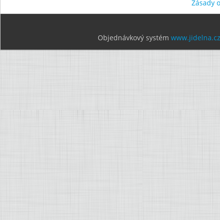
Zásady 
Objednávkový systém
www.jidelna.c