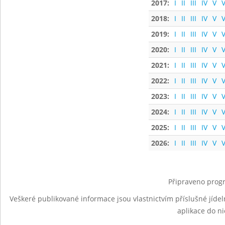
2017:
I
II
III
IV
V
V
2018:
I
II
III
IV
V
V
2019:
I
II
III
IV
V
V
2020:
I
II
III
IV
V
V
2021:
I
II
III
IV
V
V
2022:
I
II
III
IV
V
V
2023:
I
II
III
IV
V
V
2024:
I
II
III
IV
V
V
2025:
I
II
III
IV
V
V
2026:
I
II
III
IV
V
V
Připraveno progr
Veškeré publikované informace jsou vlastnictvím příslušné jídel
aplikace do n