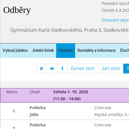
Poslední sync
Odběry
Čtvrtek 6.8.20
Omezení obje
Gymnázium Karla Sladkovského, Praha 3, Sladkovské
Vybrat jídelnu
Jídelní lístek
Historie
Kontakty a informace
Doch
Červen 2025
Září 2025
Ř
Menu
Chod
Středa 1. 10. 2025
(11:30 - 14:00)
Polévka
Celerová
1
Jídlo
Rajská omáčka, h.
Polévka
Celerová
2