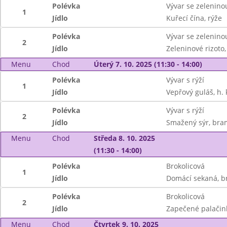
Polévka
Vývar se zelenino
1
Jídlo
Kuřecí čína, rýže
Polévka
Vývar se zelenino
2
Jídlo
Zeleninové rizoto,
Menu
Chod
Úterý 7. 10. 2025 (11:30 - 14:00)
Polévka
Vývar s rýží
1
Jídlo
Vepřový guláš, h. 
Polévka
Vývar s rýží
2
Jídlo
Smažený sýr, bram
Menu
Chod
Středa 8. 10. 2025
(11:30 - 14:00)
Polévka
Brokolicová
1
Jídlo
Domácí sekaná, b
Polévka
Brokolicová
2
Jídlo
Zapečené palačin
Menu
Chod
Čtvrtek 9. 10. 2025