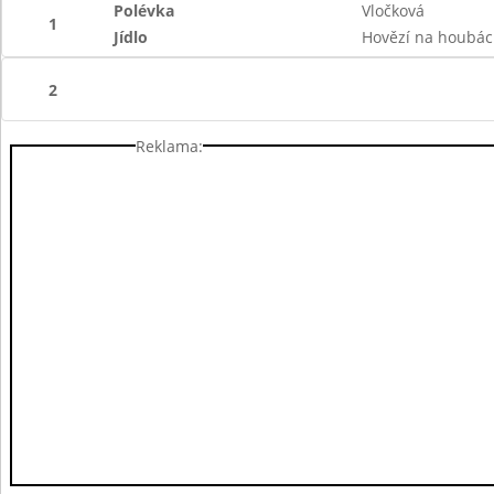
Polévka
Vločková
1
Jídlo
Hovězí na houbác
2
Reklama: