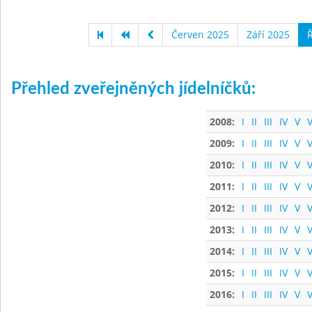
Červen 2025
Září 2025
Ř
Přehled zveřejněných jídelníčků:
2008:
I
II
III
IV
V
V
2009:
I
II
III
IV
V
V
2010:
I
II
III
IV
V
V
2011:
I
II
III
IV
V
V
2012:
I
II
III
IV
V
V
2013:
I
II
III
IV
V
V
2014:
I
II
III
IV
V
V
2015:
I
II
III
IV
V
V
2016:
I
II
III
IV
V
V