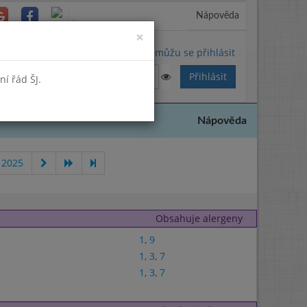
Nápověda
Close
×
Nemůžu se přihlásit
í řád ŠJ.
Nápověda
 2025
Obsahuje alergeny
1
,
9
1
,
3
,
7
1
,
3
,
7