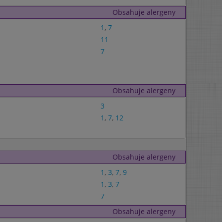
Obsahuje alergeny
1
,
7
11
7
Obsahuje alergeny
3
1
,
7
,
12
Obsahuje alergeny
1
,
3
,
7
,
9
1
,
3
,
7
7
Obsahuje alergeny