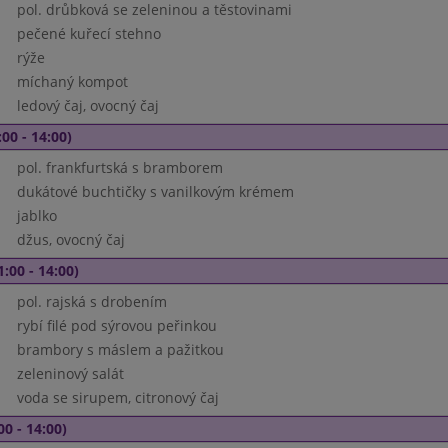
pol. drůbková se zeleninou a těstovinami
pečené kuřecí stehno
rýže
míchaný kompot
ledový čaj, ovocný čaj
00 - 14:00)
pol. frankfurtská s bramborem
dukátové buchtičky s vanilkovým krémem
jablko
džus, ovocný čaj
1:00 - 14:00)
pol. rajská s drobením
rybí filé pod sýrovou peřinkou
brambory s máslem a pažitkou
zeleninový salát
voda se sirupem, citronový čaj
00 - 14:00)