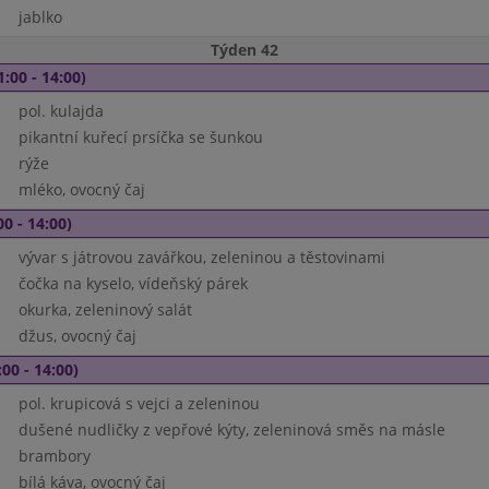
jablko
Týden 42
1:00 - 14:00)
pol. kulajda
pikantní kuřecí prsíčka se šunkou
rýže
mléko, ovocný čaj
00 - 14:00)
vývar s játrovou zavářkou, zeleninou a těstovinami
čočka na kyselo, vídeňský párek
okurka, zeleninový salát
džus, ovocný čaj
00 - 14:00)
pol. krupicová s vejci a zeleninou
dušené nudličky z vepřové kýty, zeleninová směs na másle
brambory
bílá káva, ovocný čaj