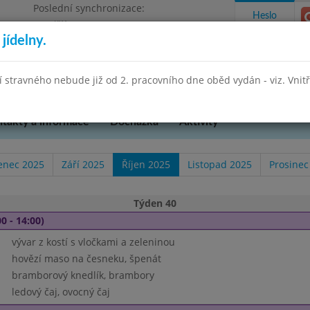
Poslední synchronizace:
Heslo
Pondělí 27.7.2026 13:26
jídelny.
Omezení objednávek
hradní 49
stravného nebude již od 2. pracovního dne oběd vydán - viz. Vnitřn
takty a informace
Docházka
Aktivity
enec 2025
Září 2025
Říjen 2025
Listopad 2025
Prosinec
Týden 40
0 - 14:00)
vývar z kostí s vločkami a zeleninou
hovězí maso na česneku, špenát
bramborový knedlík, brambory
ledový čaj, ovocný čaj