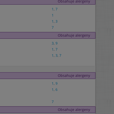
Obsahuje alergeny
1
,
7
1
1
,
3
7
Obsahuje alergeny
3
,
9
1
,
7
1
,
3
,
7
Obsahuje alergeny
1
,
9
1
,
6
7
Obsahuje alergeny