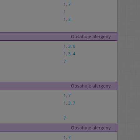
1
,
7
1
1
,
3
Obsahuje alergeny
1
,
3
,
9
1
,
3
,
4
7
Obsahuje alergeny
1
,
7
1
,
3
,
7
7
Obsahuje alergeny
1
,
7