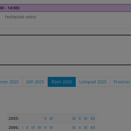
00 - 14:00)
ředitelské volno
enec 2025
Září 2025
Říjen 2025
Listopad 2025
Prosinec
2005:
V
VI
IX
X
XI
XII
2006:
I
II
III
IV
V
VI
IX
X
XI
XII