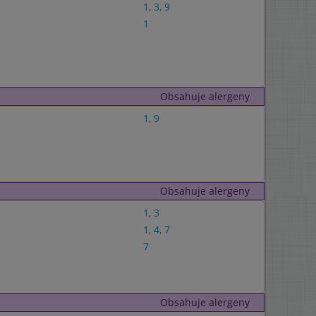
1
,
3
,
9
1
Obsahuje alergeny
1
,
9
Obsahuje alergeny
1
,
3
1
,
4
,
7
7
Obsahuje alergeny