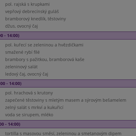
pol. rajská s krupkami
vepřový debrecínský guláš
bramborový knedlík, těstoviny
džus, ovocný čaj
0 - 14:00)
pol. kuřecí se zeleninou a hvězdičkami
smažené rybí filé
brambory s pažitkou, bramborová kaše
zeleninový salát
ledový čaj, ovocný čaj
00 - 14:00)
pol. hrachová s krutony
zapečené těstoviny s mletým masem a sýrovým bešamelem
zelný salát s mrkví a kukuřicí
voda se sirupem, mléko
00 - 14:00)
tortilla s masovou směsí, zeleninou a smetanovým dipem