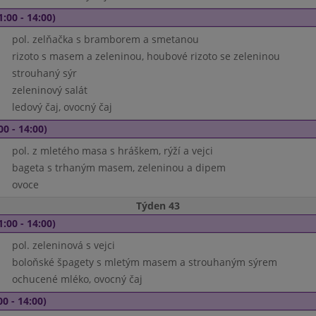
1:00 - 14:00)
pol. zelňačka s bramborem a smetanou
rizoto s masem a zeleninou, houbové rizoto se zeleninou
strouhaný sýr
zeleninový salát
ledový čaj, ovocný čaj
00 - 14:00)
pol. z mletého masa s hráškem, rýží a vejci
bageta s trhaným masem, zeleninou a dipem
ovoce
Týden 43
1:00 - 14:00)
pol. zeleninová s vejci
boloňské špagety s mletým masem a strouhaným sýrem
ochucené mléko, ovocný čaj
00 - 14:00)