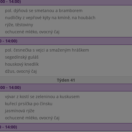
00 - 14:00)
pol. dýňová se smetanou a bramborem
nudličky z vepřové kýty na kmíně, na houbách
rýže, těstoviny
ochucené mléko, ovocný čaj
0 - 14:00)
pol. česnečka s vejci a smaženým hráškem
segedínský guláš
houskový knedlík
džus, ovocný čaj
Týden 41
00 - 14:00)
vývar z kostí se zeleninou a kuskusem
kuřecí prsíčka po čínsku
jasmínová rýže
ochucené mléko, ovocný čaj
 - 14:00)