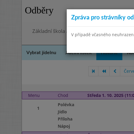
Odběry
Zpráva pro strávníky od 
Základní škola a Mateřská škola, Praha 4, O
V případě včasného neuhrazení 
Vybrat jídelnu
Jídelní lístek
Historie
Kon
Červ
Menu
Chod
Středa 1. 10. 2025 (11:0
Polévka
1
Jídlo
Příloha
Nápoj