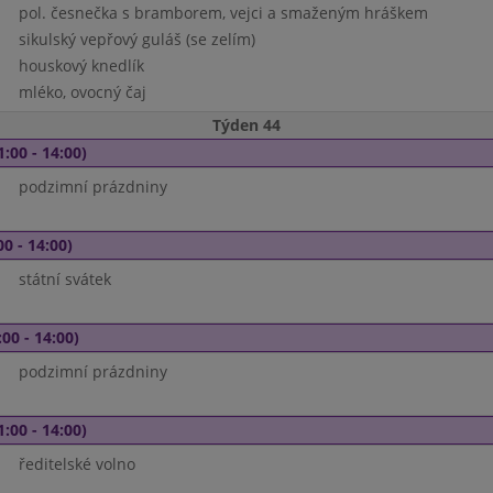
pol. česnečka s bramborem, vejci a smaženým hráškem
sikulský vepřový guláš (se zelím)
houskový knedlík
mléko, ovocný čaj
Týden 44
1:00 - 14:00)
podzimní prázdniny
00 - 14:00)
státní svátek
00 - 14:00)
podzimní prázdniny
1:00 - 14:00)
ředitelské volno