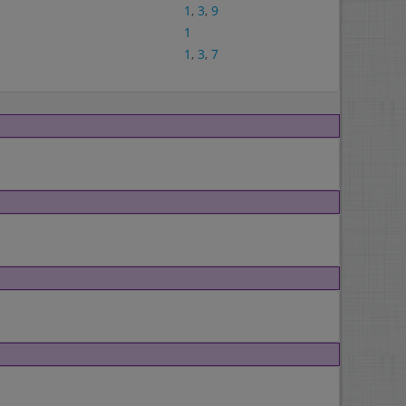
1
,
3
,
9
1
1
,
3
,
7