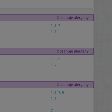
Obsahuje alergeny
1
,
3
,
7
1
,
7
Obsahuje alergeny
1
,
3
,
9
1
,
7
Obsahuje alergeny
1
,
3
,
7
,
9
1
,
7
7