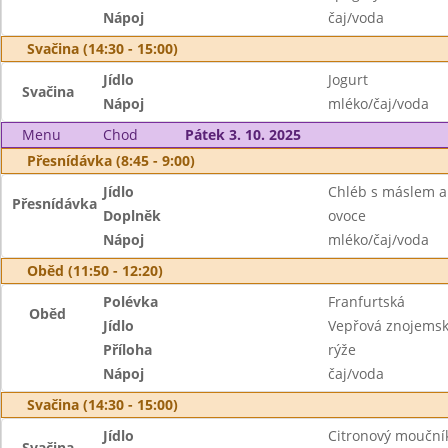
Nápoj
čaj/voda
Svačina (14:30 - 15:00)
Jídlo
Jogurt
Svačina
Nápoj
mléko/čaj/voda
Menu
Chod
Pátek 3. 10. 2025
Přesnídávka (8:45 - 9:00)
Jídlo
Chléb s máslem a
Přesnídávka
Doplněk
ovoce
Nápoj
mléko/čaj/voda
Oběd (11:50 - 12:20)
Polévka
Franfurtská
Oběd
Jídlo
Vepřová znojems
Příloha
rýže
Nápoj
čaj/voda
Svačina (14:30 - 15:00)
Jídlo
Citronový mouční
Svačina