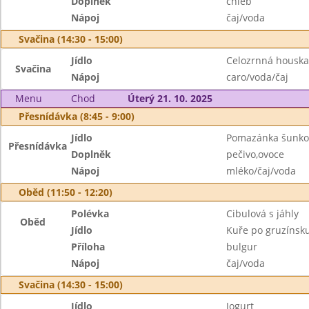
Doplněk
chléb
Nápoj
čaj/voda
Svačina (14:30 - 15:00)
Jídlo
Celozrnná houska
Svačina
Nápoj
caro/voda/čaj
Menu
Chod
Úterý 21. 10. 2025
Přesnídávka (8:45 - 9:00)
Jídlo
Pomazánka šunko
Přesnídávka
Doplněk
pečivo,ovoce
Nápoj
mléko/čaj/voda
Oběd (11:50 - 12:20)
Polévka
Cibulová s jáhly
Oběd
Jídlo
Kuře po gruzínsk
Příloha
bulgur
Nápoj
čaj/voda
Svačina (14:30 - 15:00)
Jídlo
Jogurt