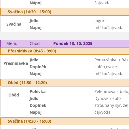
Nápoj
čaj/voda
Svačina (14:30 - 15:00)
Jídlo
Jogurt
Svačina
Nápoj
mléko/čaj/voda
Menu
Chod
Pondělí 13. 10. 2025
Přesnídávka (8:45 - 9:00)
Jídlo
Pomazánka tuňák
Přesnídávka
Doplněk
chléb,ovoce
Nápoj
mléko/čaj/voda
Oběd (11:50 - 12:20)
Polévka
Zeleninová s bel
Oběd
Jídlo
Dýňové rizoto
Doplněk
strouhaný sýr, zel
Nápoj
čaj/voda
Svačina (14:30 - 15:00)