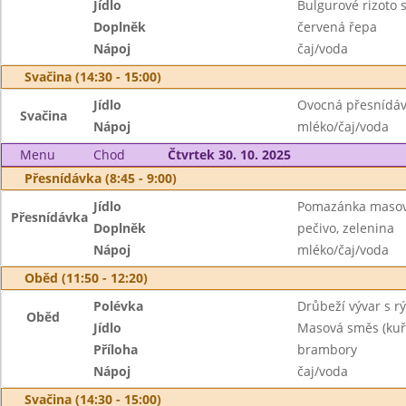
Jídlo
Bulgurové rizoto
Doplněk
červená řepa
Nápoj
čaj/voda
Svačina (14:30 - 15:00)
Jídlo
Ovocná přesnídá
Svačina
Nápoj
mléko/čaj/voda
Menu
Chod
Čtvrtek 30. 10. 2025
Přesnídávka (8:45 - 9:00)
Jídlo
Pomazánka maso
Přesnídávka
Doplněk
pečivo, zelenina
Nápoj
mléko/čaj/voda
Oběd (11:50 - 12:20)
Polévka
Drůbeží vývar s rý
Oběd
Jídlo
Masová směs (kuře
Příloha
brambory
Nápoj
čaj/voda
Svačina (14:30 - 15:00)