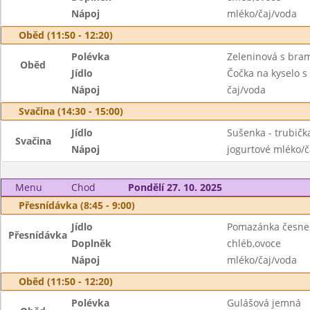
Nápoj
mléko/čaj/voda
Oběd (11:50 - 12:20)
Polévka
Zeleninová s br
Oběd
Jídlo
Čočka na kyselo 
Nápoj
čaj/voda
Svačina (14:30 - 15:00)
Jídlo
Sušenka - trubičk
Svačina
Nápoj
jogurtové mléko/č
Menu
Chod
Pondělí 27. 10. 2025
Přesnídávka (8:45 - 9:00)
Jídlo
Pomazánka česne
Přesnídávka
Doplněk
chléb,ovoce
Nápoj
mléko/čaj/voda
Oběd (11:50 - 12:20)
Polévka
Gulášová jemná