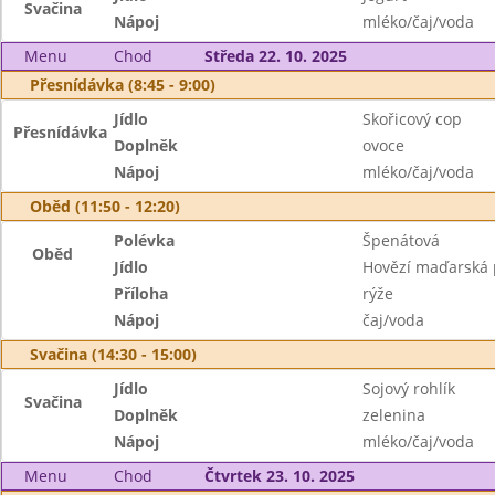
Svačina
Nápoj
mléko/čaj/voda
Menu
Chod
Středa 22. 10. 2025
Přesnídávka (8:45 - 9:00)
Jídlo
Skořicový cop
Přesnídávka
Doplněk
ovoce
Nápoj
mléko/čaj/voda
Oběd (11:50 - 12:20)
Polévka
Špenátová
Oběd
Jídlo
Hovězí maďarská
Příloha
rýže
Nápoj
čaj/voda
Svačina (14:30 - 15:00)
Jídlo
Sojový rohlík
Svačina
Doplněk
zelenina
Nápoj
mléko/čaj/voda
Menu
Chod
Čtvrtek 23. 10. 2025