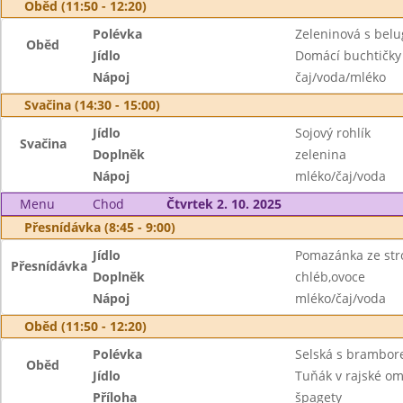
Oběd (11:50 - 12:20)
Polévka
Zeleninová s bel
Oběd
Jídlo
Domácí buchtičky
Nápoj
čaj/voda/mléko
Svačina (14:30 - 15:00)
Jídlo
Sojový rohlík
Svačina
Doplněk
zelenina
Nápoj
mléko/čaj/voda
Menu
Chod
Čtvrtek 2. 10. 2025
Přesnídávka (8:45 - 9:00)
Jídlo
Pomazánka ze str
Přesnídávka
Doplněk
chléb,ovoce
Nápoj
mléko/čaj/voda
Oběd (11:50 - 12:20)
Polévka
Selská s brambo
Oběd
Jídlo
Tuňák v rajské o
Příloha
špagety