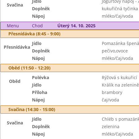
Jídlo
Jogurtový nápoj - 
Svačina
Doplněk
kukuřičná tyčinka
Nápoj
mléko/čaj/voda
Menu
Chod
Úterý 14. 10. 2025
Přesnídávka (8:45 - 9:00)
Jídlo
Pomazánka špená
Přesnídávka
Doplněk
pečivo,ovoce
Nápoj
mléko/čaj/voda
Oběd (11:50 - 12:20)
Polévka
Rýžová s kukuřicí
Oběd
Jídlo
Králík na zelenině
Příloha
brambory
Nápoj
čaj/voda
Svačina (14:30 - 15:00)
Jídlo
Chléb s pomazán
Svačina
Doplněk
zelenina
Nápoj
mléko/čaj/voda