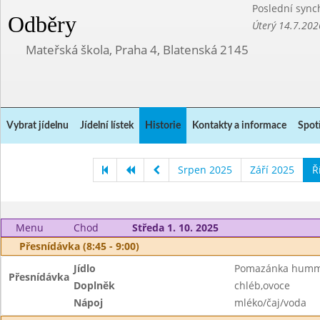
Poslední sync
Odběry
Úterý 14.7.202
Mateřská škola, Praha 4, Blatenská 2145
Vybrat jídelnu
Jídelní lístek
Historie
Kontakty a informace
Spot
Srpen 2025
Září 2025
Ř
Menu
Chod
Středa 1. 10. 2025
Přesnídávka (8:45 - 9:00)
Jídlo
Pomazánka hummu
Přesnídávka
Doplněk
chléb,ovoce
Nápoj
mléko/čaj/voda