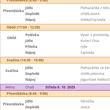
Přesnídávka (8:45 - 9:00)
Jídlo
Pomazánka z tofu
Přesnídávka
Doplněk
chléb,ovoce
Nápoj
mléko/čaj/voda
Oběd (11:50 - 12:20)
Polévka
Vývar s písmenky
Oběd
Jídlo
Kuřecí čína
Příloha
rýže
Nápoj
čaj/voda
Svačina (14:30 - 15:00)
Jídlo
Pomazánka ze žer
Svačina
Doplněk
chléb,zelenina
Nápoj
jogurtové mléko/č
Menu
Chod
Středa 8. 10. 2025
Přesnídávka (8:45 - 9:00)
Jídlo
Vánočka
Přesnídávka
Doplněk
ovoce