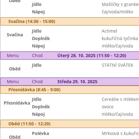
Oběd
Jídlo
Mašličky s grank
Nápoj
čaj/voda/mléko
Svačina (14:30 - 15:00)
Jídlo
Actimel
Svačina
Doplněk
kukuřičná tyčinka
Nápoj
mléko/čaj/voda
Menu
Chod
Úterý 28. 10. 2025 (11:50 - 12:20)
Jídlo
STÁTNÍ SVÁTEK
Oběd
Menu
Chod
Středa 29. 10. 2025
Přesnídávka (8:45 - 9:00)
Jídlo
Cereálie s mléke
Přesnídávka
Doplněk
ovoce
Nápoj
mléko/čaj/voda
Oběd (11:50 - 12:20)
Polévka
Mrkvová s kukuři
Oběd