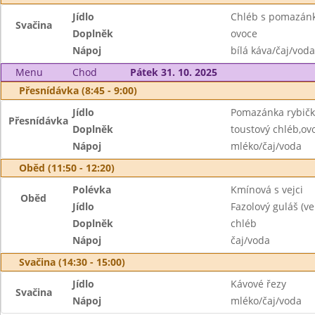
Jídlo
Chléb s pomazán
Svačina
Doplněk
ovoce
Nápoj
bílá káva/čaj/voda
Menu
Chod
Pátek 31. 10. 2025
Přesnídávka (8:45 - 9:00)
Jídlo
Pomazánka rybič
Přesnídávka
Doplněk
toustový chléb,ov
Nápoj
mléko/čaj/voda
Oběd (11:50 - 12:20)
Polévka
Kmínová s vejci
Oběd
Jídlo
Fazolový guláš (ve
Doplněk
chléb
Nápoj
čaj/voda
Svačina (14:30 - 15:00)
Jídlo
Kávové řezy
Svačina
Nápoj
mléko/čaj/voda