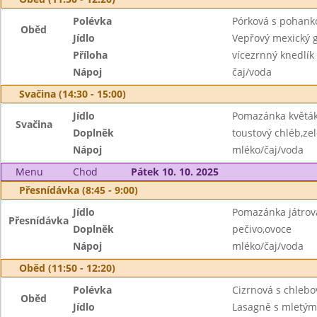
Polévka
Pórková s pohank
Oběd
Jídlo
Vepřový mexický 
Příloha
vícezrnný knedlík
Nápoj
čaj/voda
Svačina (14:30 - 15:00)
Jídlo
Pomazánka květák
Svačina
Doplněk
toustový chléb,ze
Nápoj
mléko/čaj/voda
Menu
Chod
Pátek 10. 10. 2025
Přesnídávka (8:45 - 9:00)
Jídlo
Pomazánka játrov
Přesnídávka
Doplněk
pečivo,ovoce
Nápoj
mléko/čaj/voda
Oběd (11:50 - 12:20)
Polévka
Cizrnová s chlebo
Oběd
Jídlo
Lasagně s mletý