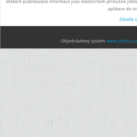
Veškeré publikované informace jsou vlastnictvím příslušné jídel
aplikace do n
Zásady 
Objednávkový systém
www.jidelna.c