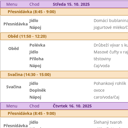
Menu
Chod
Středa 15. 10. 2025
Přesnídávka (8:45 - 9:00)
Jídlo
Domácí bublanin
Přesnídávka
Nápoj
jogurtové mléko/č
Oběd (11:50 - 12:20)
Polévka
Drůbeží vývar s 
Oběd
Jídlo
Masové čufty v ra
Příloha
těstoviny
Nápoj
čaj/voda
Svačina (14:30 - 15:00)
Jídlo
Pohankový rohlík
Svačina
Doplněk
ovoce
Nápoj
caro/voda/čaj
Menu
Chod
Čtvrtek 16. 10. 2025
Přesnídávka (8:45 - 9:00)
Jídlo
Šlehaný tvaroh
Přesnídávka