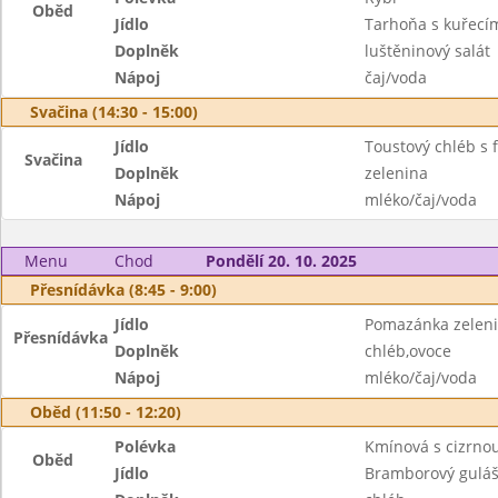
Oběd
Jídlo
Tarhoňa s kuřec
Doplněk
luštěninový salát
Nápoj
čaj/voda
Svačina (14:30 - 15:00)
Jídlo
Toustový chléb s 
Svačina
Doplněk
zelenina
Nápoj
mléko/čaj/voda
Menu
Chod
Pondělí 20. 10. 2025
Přesnídávka (8:45 - 9:00)
Jídlo
Pomazánka zelen
Přesnídávka
Doplněk
chléb,ovoce
Nápoj
mléko/čaj/voda
Oběd (11:50 - 12:20)
Polévka
Kmínová s cizrno
Oběd
Jídlo
Bramborový gulá