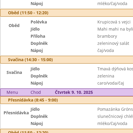
Nápoj
mléko/čaj/voda
Oběd (11:50 - 12:20)
Polévka
Krupicová s vejci
Oběd
Jídlo
Mahi mahi na byl
Příloha
brambory
Doplněk
zeleninový salát
Nápoj
čaj/voda
Svačina (14:30 - 15:00)
Jídlo
Tmavá dýňová kos
Svačina
Doplněk
zelenina
Nápoj
caro/voda/čaj
Menu
Chod
Čtvrtek 9. 10. 2025
Přesnídávka (8:45 - 9:00)
Jídlo
Pomazánka Grónská
Přesnídávka
Doplněk
slunečnicový chlé
Nápoj
mléko/čaj/voda
Oběd (11:50 - 12:20)