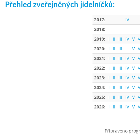
Přehled zveřejněných jídelníčků:
2017:
IV
2018:
2019:
I
II
III
IV
V
V
2020:
I
II
III
V
V
2021:
I
II
III
IV
V
V
2022:
I
II
III
IV
V
V
2023:
I
II
III
IV
V
V
2024:
I
II
III
IV
V
V
2025:
I
II
III
IV
V
V
2026:
I
II
III
IV
V
V
Připraveno progr