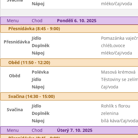
Nápoj
mléko/čaj/voda
Menu
Chod
Pondělí 6. 10. 2025
Přesnídávka (8:45 - 9:00)
Jídlo
Pomazánka vaječ
Přesnídávka
Doplněk
chléb,ovoce
Nápoj
mléko/čaj/voda
Oběd (11:50 - 12:20)
Polévka
Masová krémová
Oběd
Jídlo
Těstoviny se zelí
Nápoj
čaj/voda
Svačina (14:30 - 15:00)
Jídlo
Rohlík s florou
Svačina
Doplněk
zelenina
Nápoj
bílá káva/čaj/voda
Menu
Chod
Úterý 7. 10. 2025