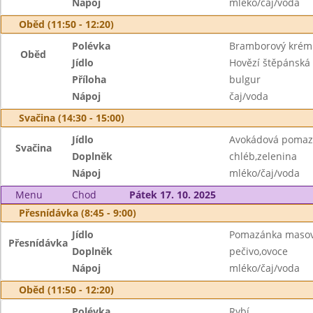
Nápoj
mléko/čaj/voda
Oběd (11:50 - 12:20)
Polévka
Bramborový krém 
Oběd
Jídlo
Hovězí štěpánská
Příloha
bulgur
Nápoj
čaj/voda
Svačina (14:30 - 15:00)
Jídlo
Avokádová pomaz
Svačina
Doplněk
chléb,zelenina
Nápoj
mléko/čaj/voda
Menu
Chod
Pátek 17. 10. 2025
Přesnídávka (8:45 - 9:00)
Jídlo
Pomazánka maso
Přesnídávka
Doplněk
pečivo,ovoce
Nápoj
mléko/čaj/voda
Oběd (11:50 - 12:20)
Polévka
Rybí