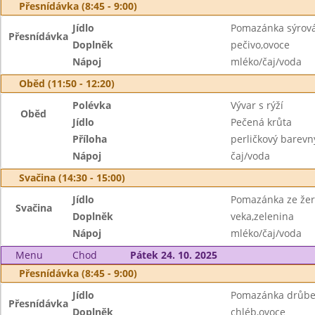
Přesnídávka (8:45 - 9:00)
Jídlo
Pomazánka sýrov
Přesnídávka
Doplněk
pečivo,ovoce
Nápoj
mléko/čaj/voda
Oběd (11:50 - 12:20)
Polévka
Vývar s rýží
Oběd
Jídlo
Pečená krůta
Příloha
perličkový barevn
Nápoj
čaj/voda
Svačina (14:30 - 15:00)
Jídlo
Pomazánka ze žer
Svačina
Doplněk
veka,zelenina
Nápoj
mléko/čaj/voda
Menu
Chod
Pátek 24. 10. 2025
Přesnídávka (8:45 - 9:00)
Jídlo
Pomazánka drůbe
Přesnídávka
Doplněk
chléb,ovoce