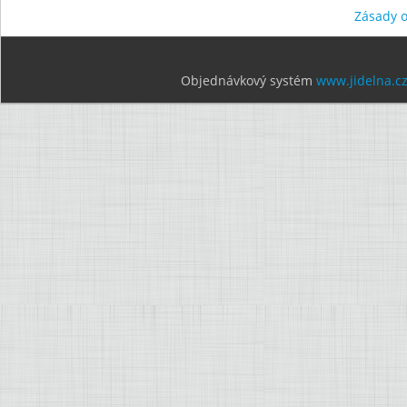
Zásady 
Objednávkový systém
www.jidelna.c