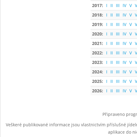
2017:
I
II
III
IV
V
V
2018:
I
II
III
IV
V
V
2019:
I
II
III
IV
V
V
2020:
I
II
III
IV
V
V
2021:
I
II
III
IV
V
V
2022:
I
II
III
IV
V
V
2023:
I
II
III
IV
V
V
2024:
I
II
III
IV
V
V
2025:
I
II
III
IV
V
V
2026:
I
II
III
IV
V
V
Připraveno progr
Veškeré publikované informace jsou vlastnictvím příslušné jídel
aplikace do n