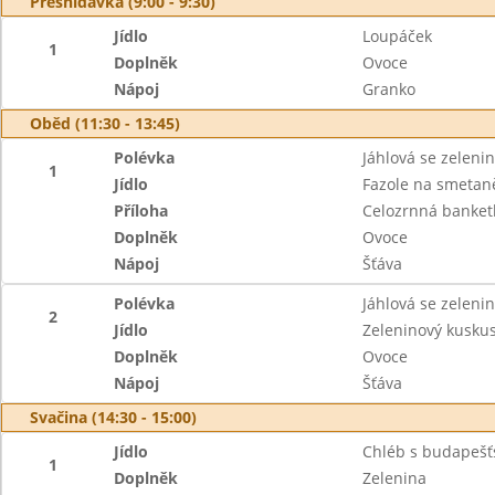
Přesnídávka (9:00 - 9:30)
Jídlo
Loupáček
1
Doplněk
Ovoce
Nápoj
Granko
Oběd (11:30 - 13:45)
Polévka
Jáhlová se zeleni
1
Jídlo
Fazole na smeta
Příloha
Celozrnná banket
Doplněk
Ovoce
Nápoj
Šťáva
Polévka
Jáhlová se zeleni
2
Jídlo
Zeleninový kuskus
Doplněk
Ovoce
Nápoj
Šťáva
Svačina (14:30 - 15:00)
Jídlo
Chléb s budapeš
1
Doplněk
Zelenina