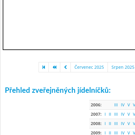
Červenec 2025
Srpen 2025
Přehled zveřejněných jídelníčků:
2006:
III
IV
V
V
2007:
I
II
III
IV
V
V
2008:
I
II
III
IV
V
V
2009:
I
II
III
IV
V
V