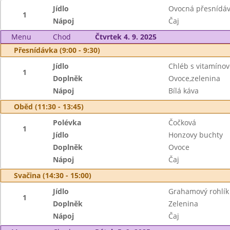
Jídlo
Ovocná přesnídáv
1
Nápoj
Čaj
Menu
Chod
Čtvrtek 4. 9. 2025
Přesnídávka (9:00 - 9:30)
Jídlo
Chléb s vitamín
1
Doplněk
Ovoce,zelenina
Nápoj
Bílá káva
Oběd (11:30 - 13:45)
Polévka
Čočková
1
Jídlo
Honzovy buchty
Doplněk
Ovoce
Nápoj
Čaj
Svačina (14:30 - 15:00)
Jídlo
Grahamový rohlík
1
Doplněk
Zelenina
Nápoj
Čaj