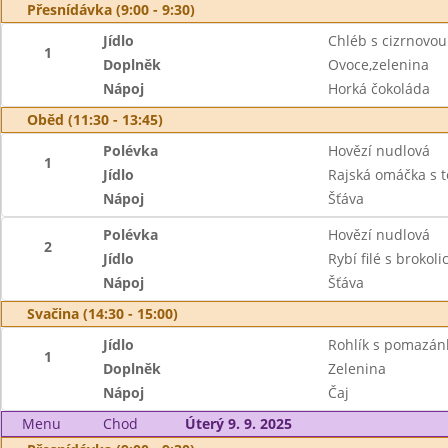
Přesnídávka (9:00 - 9:30)
Jídlo
Chléb s cizrnovo
1
Doplněk
Ovoce,zelenina
Nápoj
Horká čokoláda
Oběd (11:30 - 13:45)
Polévka
Hovězí nudlová
1
Jídlo
Rajská omáčka s 
Nápoj
Šťáva
Polévka
Hovězí nudlová
2
Jídlo
Rybí filé s brokol
Nápoj
Šťáva
Svačina (14:30 - 15:00)
Jídlo
Rohlík s pomazá
1
Doplněk
Zelenina
Nápoj
Čaj
Menu
Chod
Úterý 9. 9. 2025