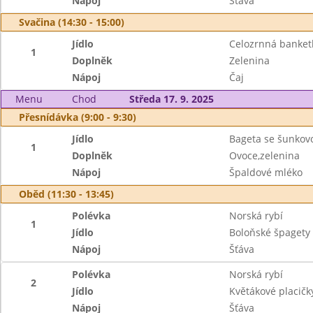
Nápoj
Šťáva
Svačina (14:30 - 15:00)
Jídlo
Celozrnná banke
1
Doplněk
Zelenina
Nápoj
Čaj
Menu
Chod
Středa 17. 9. 2025
Přesnídávka (9:00 - 9:30)
Jídlo
Bageta se šunkov
1
Doplněk
Ovoce,zelenina
Nápoj
Špaldové mléko
Oběd (11:30 - 13:45)
Polévka
Norská rybí
1
Jídlo
Boloňské špagety
Nápoj
Šťáva
Polévka
Norská rybí
2
Jídlo
Květákové placičk
Nápoj
Šťáva