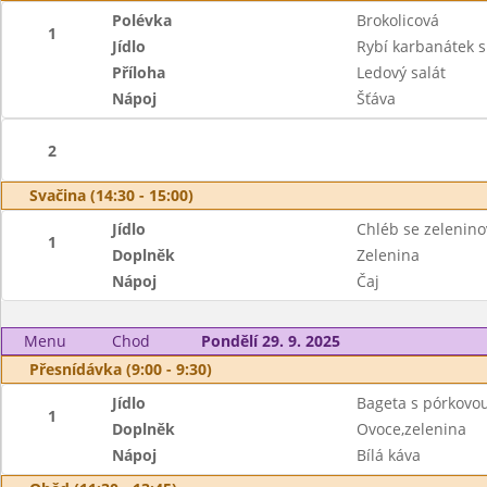
Polévka
Brokolicová
1
Jídlo
Rybí karbanátek 
Příloha
Ledový salát
Nápoj
Šťáva
2
Svačina (14:30 - 15:00)
Jídlo
Chléb se zelenin
1
Doplněk
Zelenina
Nápoj
Čaj
Menu
Chod
Pondělí 29. 9. 2025
Přesnídávka (9:00 - 9:30)
Jídlo
Bageta s pórkov
1
Doplněk
Ovoce,zelenina
Nápoj
Bílá káva