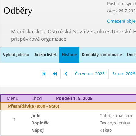
Poslední sync
Odběry
Úterý 28.7.202
Omezení obje
Mateřská škola Ostrožská Nová Ves, okres Uherské H
příspěvková organizace
Vybrat jídelnu
Jídelní lístek
Historie
Kontakty a informace
Doch
Červenec 2025
Srpen 2025
Menu
Chod
Pondělí 1. 9. 2025
Přesnídávka (9:00 - 9:30)
Jídlo
Chléb s máslem
1
Doplněk
Ovoce,zelenina
Nápoj
Kakao