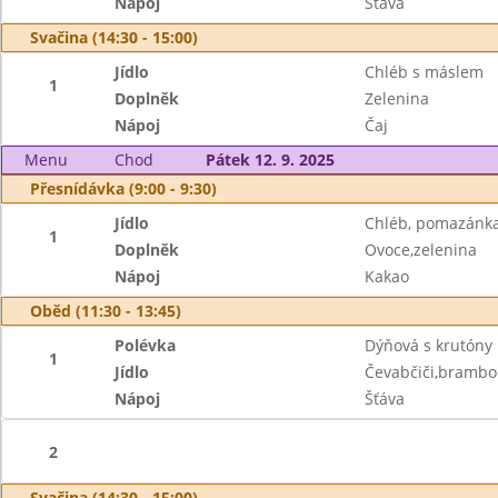
Nápoj
Šťáva
Svačina (14:30 - 15:00)
Jídlo
Chléb s máslem
1
Doplněk
Zelenina
Nápoj
Čaj
Menu
Chod
Pátek 12. 9. 2025
Přesnídávka (9:00 - 9:30)
Jídlo
Chléb, pomazánka
1
Doplněk
Ovoce,zelenina
Nápoj
Kakao
Oběd (11:30 - 13:45)
Polévka
Dýňová s krutóny
1
Jídlo
Čevabčiči,brambor
Nápoj
Šťáva
2
Svačina (14:30 - 15:00)