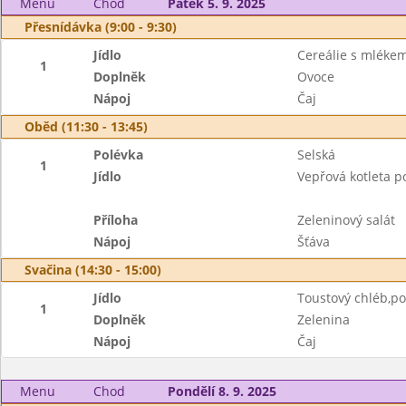
Menu
Chod
Pátek 5. 9. 2025
Přesnídávka (9:00 - 9:30)
Jídlo
Cereálie s mléke
1
Doplněk
Ovoce
Nápoj
Čaj
Oběd (11:30 - 13:45)
Polévka
Selská
1
Jídlo
Vepřová kotleta 
Příloha
Zeleninový salát
Nápoj
Šťáva
Svačina (14:30 - 15:00)
Jídlo
Toustový chléb,po
1
Doplněk
Zelenina
Nápoj
Čaj
Menu
Chod
Pondělí 8. 9. 2025