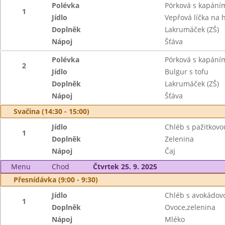
Polévka
Pórková s kapání
1
Jídlo
Vepřová líčka na 
Doplněk
Lakrumáček (ZŠ)
Nápoj
Šťáva
Polévka
Pórková s kapání
2
Jídlo
Bulgur s tofu
Doplněk
Lakrumáček (ZŠ)
Nápoj
Šťáva
Svačina (14:30 - 15:00)
Jídlo
Chléb s pažitkov
1
Doplněk
Zelenina
Nápoj
Čaj
Menu
Chod
Čtvrtek 25. 9. 2025
Přesnídávka (9:00 - 9:30)
Jídlo
Chléb s avokádo
1
Doplněk
Ovoce,zelenina
Nápoj
Mléko