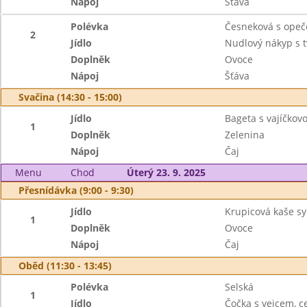
Nápoj
Šťáva
Polévka
Česneková s ope
2
Jídlo
Nudlový nákyp s 
Doplněk
Ovoce
Nápoj
Šťáva
Svačina (14:30 - 15:00)
Jídlo
Bageta s vajíčko
1
Doplněk
Zelenina
Nápoj
Čaj
Menu
Chod
Úterý 23. 9. 2025
Přesnídávka (9:00 - 9:30)
Jídlo
Krupicová kaše s
1
Doplněk
Ovoce
Nápoj
Čaj
Oběd (11:30 - 13:45)
Polévka
Selská
1
Jídlo
Čočka s vejcem, c