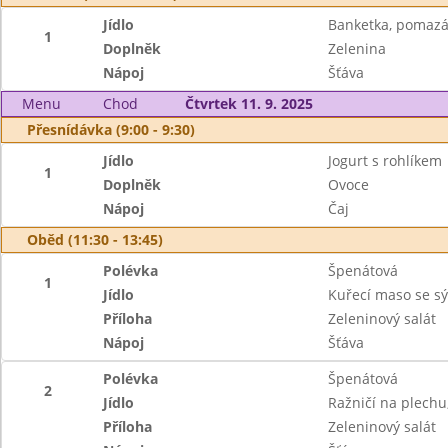
Jídlo
Banketka, pomazán
1
Doplněk
Zelenina
Nápoj
Šťáva
Menu
Chod
Čtvrtek 11. 9. 2025
Přesnídávka (9:00 - 9:30)
Jídlo
Jogurt s rohlíkem
1
Doplněk
Ovoce
Nápoj
Čaj
Oběd (11:30 - 13:45)
Polévka
Špenátová
1
Jídlo
Kuřecí maso se s
Příloha
Zeleninový salát
Nápoj
Šťáva
Polévka
Špenátová
2
Jídlo
Ražničí na plech
Příloha
Zeleninový salát