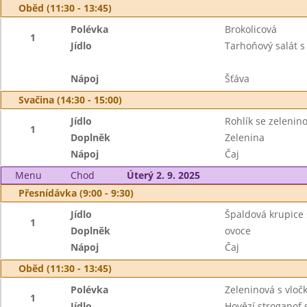
Oběd (11:30 - 13:45)
Polévka
Brokolicová
1
Jídlo
Tarhoňový salát 
Nápoj
Šťáva
Svačina (14:30 - 15:00)
Jídlo
Rohlík se zeleni
1
Doplněk
Zelenina
Nápoj
Čaj
Menu
Chod
Úterý 2. 9. 2025
Přesnídávka (9:00 - 9:30)
Jídlo
Špaldová krupice 
1
Doplněk
ovoce
Nápoj
Čaj
Oběd (11:30 - 13:45)
Polévka
Zeleninová s vlo
1
Jídlo
Hovězí stroganof 