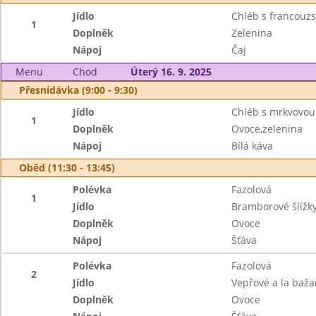
Jídlo
Chléb s francou
1
Doplněk
Zelenina
Nápoj
Čaj
Menu
Chod
Úterý 16. 9. 2025
Přesnídávka (9:00 - 9:30)
Jídlo
Chléb s mrkvovo
1
Doplněk
Ovoce,zelenina
Nápoj
Bílá káva
Oběd (11:30 - 13:45)
Polévka
Fazolová
1
Jídlo
Bramborové šlíž
Doplněk
Ovoce
Nápoj
Šťáva
Polévka
Fazolová
2
Jídlo
Vepřové a la baža
Doplněk
Ovoce