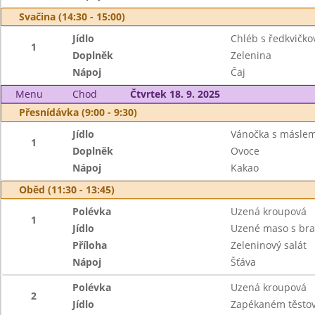
Svačina (14:30 - 15:00)
Jídlo
Chléb s ředkvičk
1
Doplněk
Zelenina
Nápoj
Čaj
Menu
Chod
Čtvrtek 18. 9. 2025
Přesnídávka (9:00 - 9:30)
Jídlo
Vánočka s másle
1
Doplněk
Ovoce
Nápoj
Kakao
Oběd (11:30 - 13:45)
Polévka
Uzená kroupová
1
Jídlo
Uzené maso s bra
Příloha
Zeleninový salát
Nápoj
Šťáva
Polévka
Uzená kroupová
2
Jídlo
Zapékaném těsto