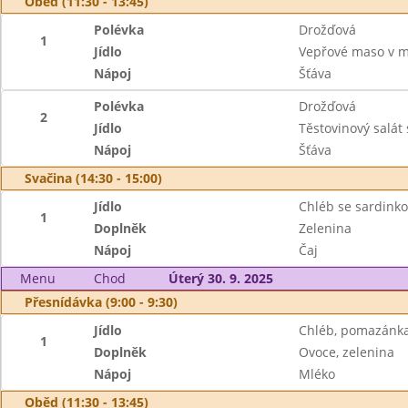
Oběd (11:30 - 13:45)
Polévka
Drožďová
1
Jídlo
Vepřové maso v m
Nápoj
Šťáva
Polévka
Drožďová
2
Jídlo
Těstovinový salát
Nápoj
Šťáva
Svačina (14:30 - 15:00)
Jídlo
Chléb se sardin
1
Doplněk
Zelenina
Nápoj
Čaj
Menu
Chod
Úterý 30. 9. 2025
Přesnídávka (9:00 - 9:30)
Jídlo
Chléb, pomazánka
1
Doplněk
Ovoce, zelenina
Nápoj
Mléko
Oběd (11:30 - 13:45)