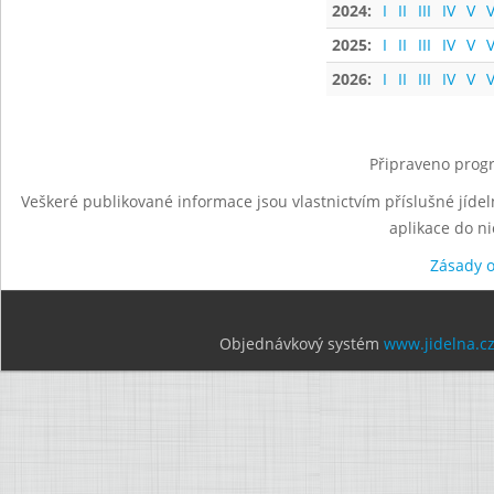
2024:
I
II
III
IV
V
V
2025:
I
II
III
IV
V
V
2026:
I
II
III
IV
V
V
Připraveno progr
Veškeré publikované informace jsou vlastnictvím příslušné jídel
aplikace do n
Zásady 
Objednávkový systém
www.jidelna.c