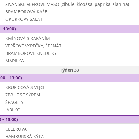
ŽIVÁŇSKÉ VEPŘOVÉ MASO (cibule, klobása, paprika, slanina)
BRAMBOROVÁ KAŠE
OKURKOVÝ SALÁT
- 13:00)
KMÍNOVÁ S KAPÁNÍM
VEPŘOVÉ VÝPEČKY, ŠPENÁT
BRAMBOROVÉ KNEDLÍKY
MARILKA
Týden 33
00 - 13:00)
KRUPICOVÁ S VEJCI
ZBRUF SE SÝREM
ŠPAGETY
JABLKO
 - 13:00)
CELEROVÁ
HAMBURSKÁ KÝTA