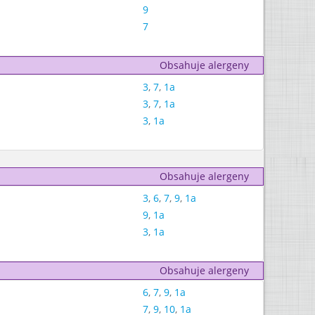
9
7
Obsahuje alergeny
3
,
7
,
1a
3
,
7
,
1a
3
,
1a
Obsahuje alergeny
3
,
6
,
7
,
9
,
1a
9
,
1a
3
,
1a
Obsahuje alergeny
6
,
7
,
9
,
1a
7
,
9
,
10
,
1a