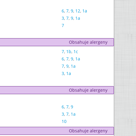
6
,
7
,
9
,
12
,
1a
3
,
7
,
9
,
1a
7
Obsahuje alergeny
7
,
1b
,
1c
6
,
7
,
9
,
1a
7
,
9
,
1a
3
,
1a
Obsahuje alergeny
6
,
7
,
9
3
,
7
,
1a
10
Obsahuje alergeny