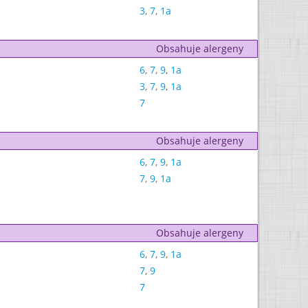
3
,
7
,
1a
Obsahuje alergeny
6
,
7
,
9
,
1a
3
,
7
,
9
,
1a
7
Obsahuje alergeny
6
,
7
,
9
,
1a
7
,
9
,
1a
Obsahuje alergeny
6
,
7
,
9
,
1a
7
,
9
7