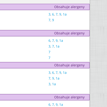
Obsahuje alergeny
3
,
6
,
7
,
9
,
1a
7
,
9
Obsahuje alergeny
6
,
7
,
9
,
1a
3
,
7
,
1a
7
7
Obsahuje alergeny
3
,
6
,
7
,
9
,
1a
7
,
9
,
1a
3
,
1a
Obsahuje alergeny
6
,
7
,
9
,
1a