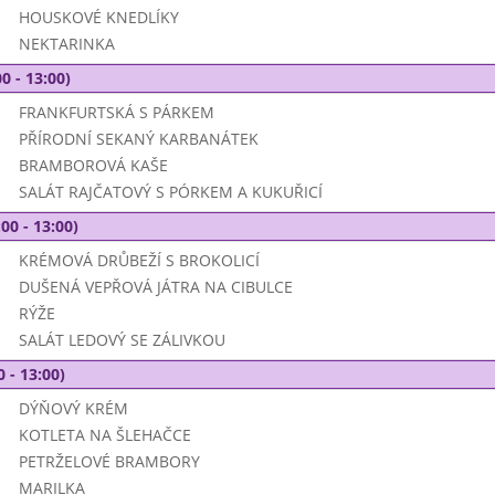
HOUSKOVÉ KNEDLÍKY
NEKTARINKA
0 - 13:00)
FRANKFURTSKÁ S PÁRKEM
PŘÍRODNÍ SEKANÝ KARBANÁTEK
BRAMBOROVÁ KAŠE
SALÁT RAJČATOVÝ S PÓRKEM A KUKUŘICÍ
00 - 13:00)
KRÉMOVÁ DRŮBEŽÍ S BROKOLICÍ
DUŠENÁ VEPŘOVÁ JÁTRA NA CIBULCE
RÝŽE
SALÁT LEDOVÝ SE ZÁLIVKOU
0 - 13:00)
DÝŇOVÝ KRÉM
KOTLETA NA ŠLEHAČCE
PETRŽELOVÉ BRAMBORY
MARILKA