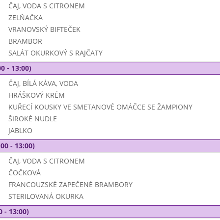
ČAJ, VODA S CITRONEM
ZELŇAČKA
VRANOVSKÝ BIFTEČEK
BRAMBOR
SALÁT OKURKOVÝ S RAJČATY
0 - 13:00)
ČAJ, BÍLÁ KÁVA, VODA
HRÁŠKOVÝ KRÉM
KUŘECÍ KOUSKY VE SMETANOVÉ OMÁČCE SE ŽAMPIONY
ŠIROKÉ NUDLE
JABLKO
00 - 13:00)
ČAJ, VODA S CITRONEM
ČOČKOVÁ
FRANCOUZSKÉ ZAPEČENÉ BRAMBORY
STERILOVANÁ OKURKA
0 - 13:00)