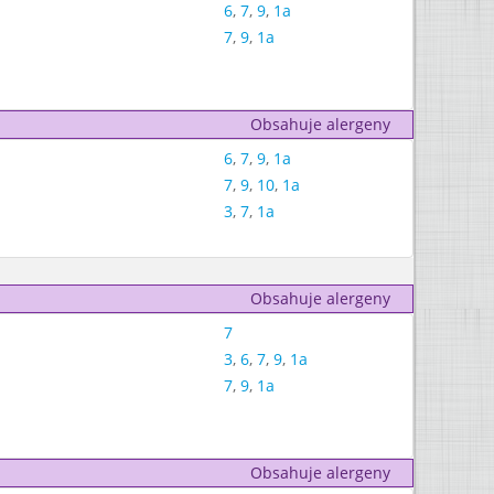
6
,
7
,
9
,
1a
7
,
9
,
1a
Obsahuje alergeny
6
,
7
,
9
,
1a
7
,
9
,
10
,
1a
3
,
7
,
1a
Obsahuje alergeny
7
3
,
6
,
7
,
9
,
1a
7
,
9
,
1a
Obsahuje alergeny