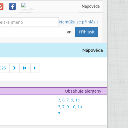
Nápověda
Nemůžu se přihlásit
Nápověda
025
Obsahuje alergeny
3
,
6
,
7
,
9
,
1a
3
,
7
,
9
,
10
,
1a
7