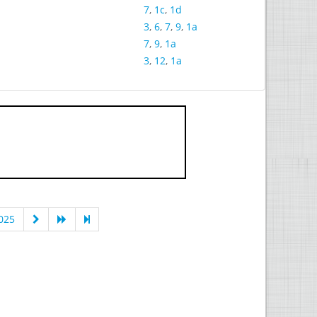
7
,
1c
,
1d
3
,
6
,
7
,
9
,
1a
7
,
9
,
1a
3
,
12
,
1a
025