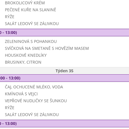
BROKOLICOVÝ KRÉM
PEČENÉ KUŘE NA SLANINĚ
RÝŽE
SALÁT LEDOVÝ SE ZÁLIVKOU
0 - 13:00)
ZELENINOVÁ S POHANKOU
SVÍČKOVÁ NA SMETANĚ S HOVĚZÍM MASEM
HOUSKOVÉ KNEDLÍKY
BRUSINKY, CITRON
Týden 35
00 - 13:00)
ČAJ, OCHUCENÉ MLÉKO, VODA
KMÍNOVÁ S VEJCI
VEPŘOVÉ NUDLIČKY SE ŠUNKOU
RÝŽE
SALÁT LEDOVÝ SE ZÁLIVKOU
 - 13:00)