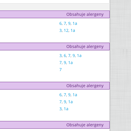
Obsahuje alergeny
6
,
7
,
9
,
1a
3
,
12
,
1a
Obsahuje alergeny
3
,
6
,
7
,
9
,
1a
7
,
9
,
1a
7
Obsahuje alergeny
6
,
7
,
9
,
1a
7
,
9
,
1a
3
,
1a
Obsahuje alergeny