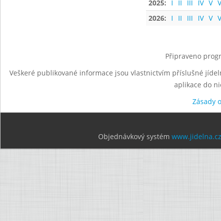
2025:
I
II
III
IV
V
V
2026:
I
II
III
IV
V
V
Připraveno progr
Veškeré publikované informace jsou vlastnictvím příslušné jídel
aplikace do n
Zásady 
Objednávkový systém
www.jidelna.c