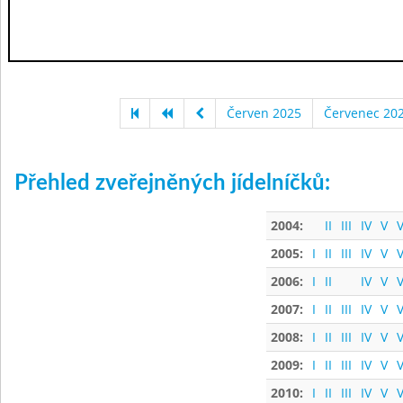
Červen 2025
Červenec 20
Přehled zveřejněných jídelníčků:
2004:
II
III
IV
V
V
2005:
I
II
III
IV
V
V
2006:
I
II
IV
V
V
2007:
I
II
III
IV
V
V
2008:
I
II
III
IV
V
V
2009:
I
II
III
IV
V
V
2010:
I
II
III
IV
V
V