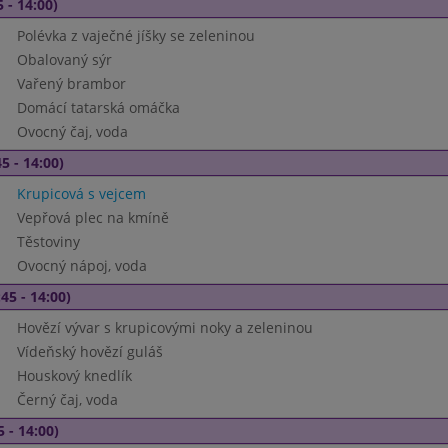
 - 14:00)
Polévka z vaječné jíšky se zeleninou
Obalovaný sýr
Vařený brambor
Domácí tatarská omáčka
Ovocný čaj, voda
5 - 14:00)
Krupicová s vejcem
Vepřová plec na kmíně
Těstoviny
Ovocný nápoj, voda
45 - 14:00)
Hovězí vývar s krupicovými noky a zeleninou
Vídeňský hovězí guláš
Houskový knedlík
Černý čaj, voda
5 - 14:00)