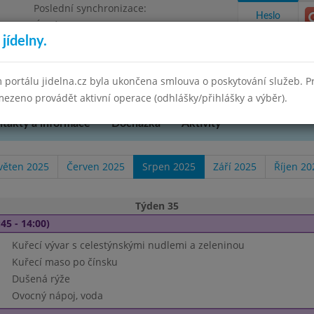
Poslední synchronizace:
Heslo
Úterý 12.5.2026 8:35
jídelny.
 portálu jidelna.cz byla ukončena smlouva o poskytování služeb. 
ezeno provádět aktivní operace (odhlášky/přihlášky a výběr).
takty a informace
Docházka
Aktivity
věten 2025
Červen 2025
Srpen 2025
Září 2025
Říjen 20
Týden 35
45 - 14:00)
Kuřecí vývar s celestýnskými nudlemi a zeleninou
Kuřecí maso po čínsku
Dušená rýže
Ovocný nápoj, voda