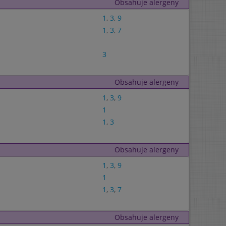
Obsahuje alergeny
1
,
3
,
9
1
,
3
,
7
3
Obsahuje alergeny
1
,
3
,
9
1
1
,
3
Obsahuje alergeny
1
,
3
,
9
1
1
,
3
,
7
Obsahuje alergeny