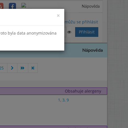
Nápověda
Close
×
Nemůžu se přihlásit
Proto byla data anonymizována
Nápověda
25
Obsahuje alergeny
1
,
3
,
9