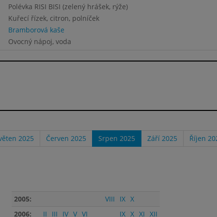
Polévka RISI BISI (zelený hrášek, rýže)
Kuřecí řízek, citron, polníček
Bramborová kaše
Ovocný nápoj, voda
věten 2025
Červen 2025
Srpen 2025
Září 2025
Říjen 20
2005:
VIII
IX
X
2006:
II
III
IV
V
VI
IX
X
XI
XII