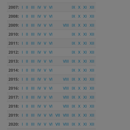
2007:
I
II
III
IV
V
VI
IX
X
XI
XII
2008:
I
II
III
IV
V
VI
IX
X
XI
XII
2009:
I
II
III
IV
V
VI
VIII
IX
X
XI
XII
2010:
I
II
III
IV
V
VI
IX
X
XI
XII
2011:
I
II
III
IV
V
VI
IX
X
XI
XII
2012:
I
II
III
IV
V
VI
IX
X
XI
XII
2013:
I
II
III
IV
V
VI
VIII
IX
X
XI
XII
2014:
I
II
III
IV
V
VI
IX
X
XI
XII
2015:
I
II
III
IV
V
VI
VIII
IX
X
XI
XII
2016:
I
II
III
IV
V
VI
VIII
IX
X
XI
XII
2017:
I
II
III
IV
V
VI
VIII
IX
X
XI
XII
2018:
I
II
III
IV
V
VI
VIII
IX
X
XI
XII
2019:
I
II
III
IV
V
VI
VII
VIII
IX
X
XI
XII
2020:
I
II
III
IV
V
VI
VII
VIII
IX
X
XI
XII