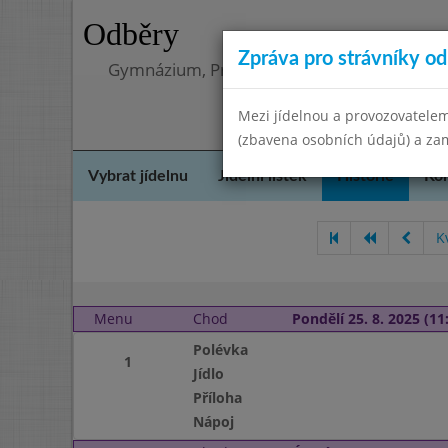
Odběry
Zpráva pro strávníky od 
Gymnázium, Praha 4, Budějovická 680
Mezi jídelnou a provozovatelem
(zbavena osobních údajů) a zam
Vybrat jídelnu
Jídelní lístek
Historie
Kon
K
Menu
Chod
Pondělí 25. 8. 2025 (11:
Polévka
1
Jídlo
Příloha
Nápoj