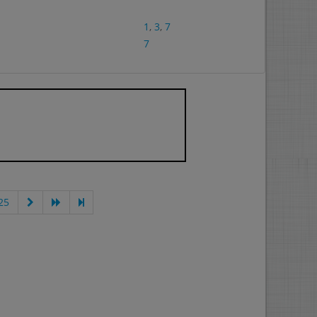
1
,
3
,
7
7
25