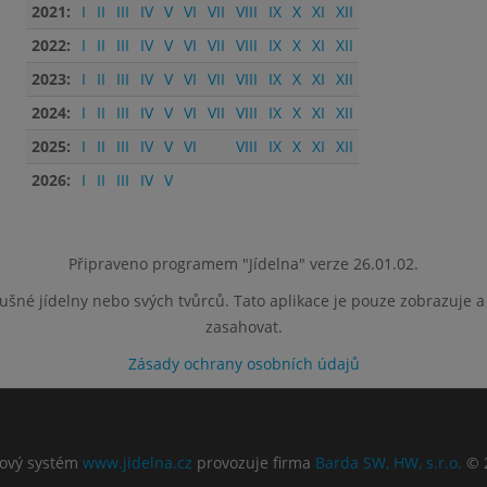
2021:
I
II
III
IV
V
VI
VII
VIII
IX
X
XI
XII
2022:
I
II
III
IV
V
VI
VII
VIII
IX
X
XI
XII
2023:
I
II
III
IV
V
VI
VII
VIII
IX
X
XI
XII
2024:
I
II
III
IV
V
VI
VII
VIII
IX
X
XI
XII
2025:
I
II
III
IV
V
VI
VIII
IX
X
XI
XII
2026:
I
II
III
IV
V
Připraveno programem "Jídelna" verze 26.01.02.
lušné jídelny nebo svých tvůrců. Tato aplikace je pouze zobrazuje 
zasahovat.
Zásady ochrany osobních údajů
ový systém
www.jidelna.cz
provozuje firma
Barda SW, HW, s.r.o.
© 2