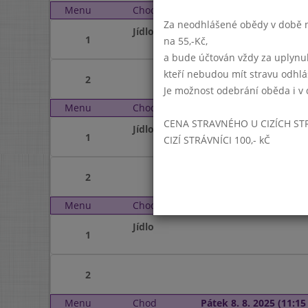
Menu
Chod
Úterý 5. 8. 2025 (11:15 
Za neodhlášené obědy v době ne
Jídlo
1
na 55,-Kč,
a bude účtován vždy za uplynu
kteří nebudou mít stravu odhl
2
Je možnost odebrání oběda i v 
Menu
Chod
Středa 6. 8. 2025 (11:15
CENA STRAVNÉHO U CIZÍCH ST
Jídlo
1
CIZÍ STRÁVNÍCI 100,- kČ
2
Menu
Chod
Čtvrtek 7. 8. 2025 (11:1
Jídlo
1
2
Menu
Chod
Pátek 8. 8. 2025 (11:15 