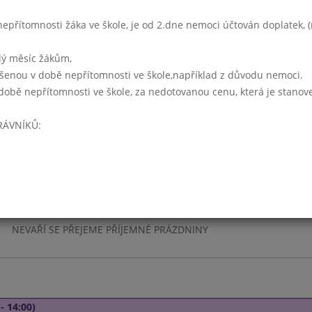
- 14:00)
přítomnosti žáka ve škole, je od 2.dne nemoci účtován doplatek, (r
NEVAŘÍ SE PŘEJEME PŘÍJEMNÉ PRÁZDNINY
lý měsíc žákům,
ášenou v době nepřítomnosti ve škole,například z důvodu nemoci.
době nepřítomnosti ve škole, za nedotovanou cenu, která je stanov
 - 14:00)
RÁVNÍKŮ:
NEVAŘÍ SE PŘEJEME PŘÍJEMNÉ PRÁZDNINY
5 - 14:00)
NEVAŘÍ SE PŘEJEME PŘÍJEMNÉ PRÁZDNINY
- 14:00)