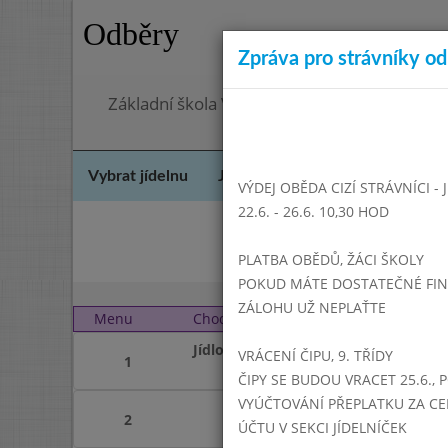
Odběry
Zpráva pro strávníky od 
Základní škola Vrbno pod Pradědem, okres 
Vybrat jídelnu
Jídelní lístek
Historie
Kon
VÝDEJ OBĚDA CIZÍ STRÁVNÍCI -
22.6. - 26.6. 10,30 HOD
Če
PLATBA OBĚDŮ, ŽÁCI ŠKOLY
POKUD MÁTE DOSTATEČNÉ FINAN
ZÁLOHU UŽ NEPLAŤTE
Menu
Chod
Pátek 1. 8. 2025 (11:15 
Jídlo
VRÁCENÍ ČIPU, 9. TŘÍDY
1
ČIPY SE BUDOU VRACET 25.6., 
VYÚČTOVÁNÍ PŘEPLATKU ZA CE
2
ÚČTU V SEKCI JÍDELNÍČEK