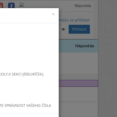
Nápověda
Close
×
Nemůžu se přihlásit
Nápověda
025
Y,V SEKCI JÍDELNÍČEK),
JTE SPRÁVNOST VAŠEHO ČÍSLA