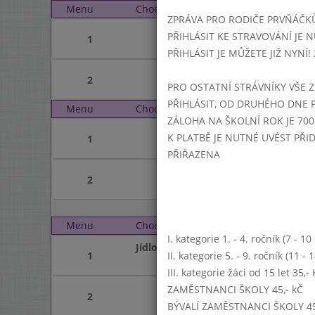
Menu
Chod
Sobota 2. 8. 2025 (11:1
ZPRÁVA PRO RODIČE PRVŇÁČK
PŘIHLÁSIT KE STRAVOVÁNÍ JE N
1
PŘIHLÁSIT JE MŮŽETE JIŽ NYNÍ! 25
2
PRO OSTATNÍ STRÁVNÍKY VŠE Z
PŘIHLÁSIT, OD DRUHÉHO DNE 
Menu
Chod
Neděle 3. 8. 2025 (11:1
ZÁLOHA NA ŠKOLNÍ ROK JE 700,
K PLATBĚ JE NUTNÉ UVÉST PŘ
1
PŘIŘAZENA
2
Menu
Chod
Pondělí 4. 8. 2025 (11:1
I. kategorie 1. - 4. ročník (7 - 1
Jídlo
1
II. kategorie 5. - 9. ročník (11 -
III. kategorie žáci od 15 let 35,
ZAMĚSTNANCI ŠKOLY 45,- kČ
2
BÝVALÍ ZAMĚSTNANCI ŠKOLY 45