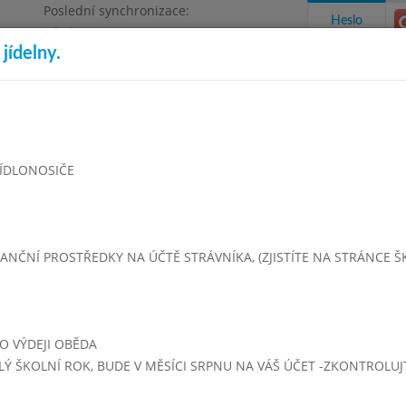
Poslední synchronizace:
Heslo
Pátek 26.6.2026 6:33
jídelny.
Omezení objednávek
Bruntál, příspěvková organizace
takty a informace
Docházka
Aktivity
 JÍDLONOSIČE
rven 2025
Červenec 2025
Srpen 2025
Září 2025
Říjen 2
ČNÍ PROSTŘEDKY NA ÚČTĚ STRÁVNÍKA, (ZJISTÍTE NA STRÁNCE ŠKOL
Týden 31
- 14:00)
NEVAŘÍ SE PŘEJEME PŘÍJEMNÉ PRÁZDNINY
PO VÝDEJI OBĚDA
LÝ ŠKOLNÍ ROK, BUDE V MĚSÍCI SRPNU NA VÁŠ ÚČET -ZKONTROLU