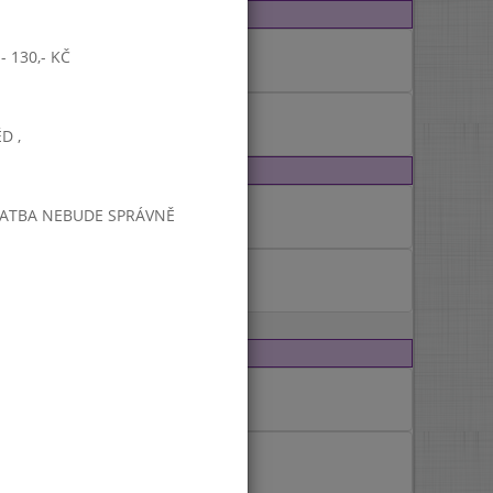
 130,- KČ
D ,
PLATBA NEBUDE SPRÁVNĚ