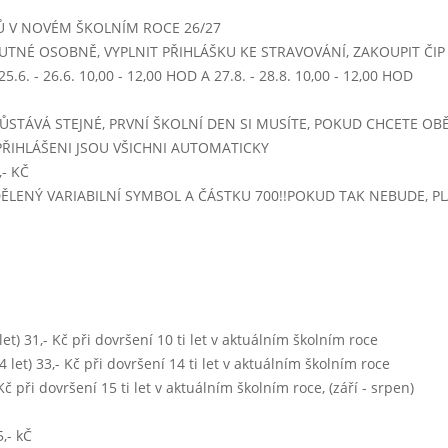
5 - 14:00)
Ů V NOVÉM ŠKOLNÍM ROCE 26/27
UTNÉ OSOBNĚ, VYPLNIT PŘIHLÁŠKU KE STRAVOVÁNÍ, ZAKOUPIT ČIP -
.6. - 26.6. 10,00 - 12,00 HOD A 27.8. - 28.8. 10,00 - 12,00 HOD
ŮSTÁVÁ STEJNÉ, PRVNÍ ŠKOLNÍ DEN SI MUSÍTE, POKUD CHCETE OBĚ
PŘIHLÁŠENI JSOU VŠICHNI AUTOMATICKY
5 - 14:00)
- KČ
IDĚLENÝ VARIABILNÍ SYMBOL A ČÁSTKU 700!!POKUD TAK NEBUDE, 
Týden 32
5 - 14:00)
0 let) 31,- Kč při dovršení 10 ti let v aktuálním školním roce
NEVAŘÍ SE PŘEJEME PŘÍJEMNÉ PRÁZDNINY
 14 let) 33,- Kč při dovršení 14 ti let v aktuálním školním roce
- Kč při dovršení 15 ti let v aktuálním školním roce, (září - srpen)
,- kČ