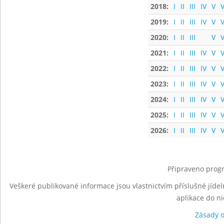
2018:
I
II
III
IV
V
V
2019:
I
II
III
IV
V
V
2020:
I
II
III
V
V
2021:
I
II
III
IV
V
V
2022:
I
II
III
IV
V
V
2023:
I
II
III
IV
V
V
2024:
I
II
III
IV
V
V
2025:
I
II
III
IV
V
V
2026:
I
II
III
IV
V
V
Připraveno progr
Veškeré publikované informace jsou vlastnictvím příslušné jídel
aplikace do n
Zásady 