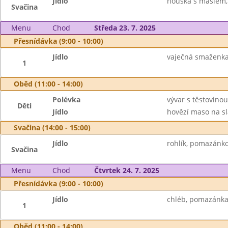
Jídlo
houska s máslem, 
Svačina
Menu
Chod
Středa 23. 7. 2025
Přesnídávka (9:00 - 10:00)
Jídlo
vaječná smaženka,
1
Oběd (11:00 - 14:00)
Polévka
vývar s těstovinou
Děti
Jídlo
hovězí maso na sla
Svačina (14:00 - 15:00)
Jídlo
rohlík, pomazánko
Svačina
Menu
Chod
Čtvrtek 24. 7. 2025
Přesnídávka (9:00 - 10:00)
Jídlo
chléb, pomazánka 
1
Oběd (11:00 - 14:00)