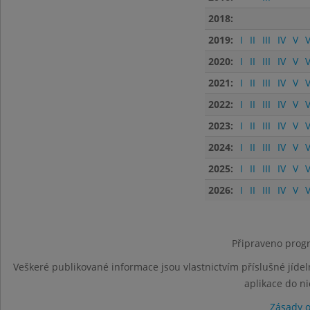
2018:
2019:
I
II
III
IV
V
V
2020:
I
II
III
IV
V
V
2021:
I
II
III
IV
V
V
2022:
I
II
III
IV
V
V
2023:
I
II
III
IV
V
V
2024:
I
II
III
IV
V
V
2025:
I
II
III
IV
V
V
2026:
I
II
III
IV
V
V
Připraveno progr
Veškeré publikované informace jsou vlastnictvím příslušné jídel
aplikace do n
Zásady 