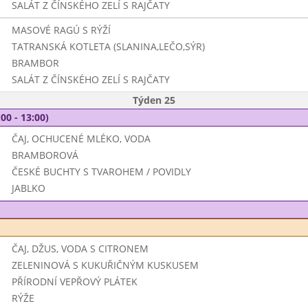
SALÁT Z ČÍNSKÉHO ZELÍ S RAJČATY
MASOVÉ RAGÚ S RÝŽÍ
TATRANSKÁ KOTLETA (SLANINA,LEČO,SÝR)
BRAMBOR
SALÁT Z ČÍNSKÉHO ZELÍ S RAJČATY
Týden 25
00 - 13:00)
ČAJ, OCHUCENÉ MLÉKO, VODA
BRAMBOROVÁ
ČESKÉ BUCHTY S TVAROHEM / POVIDLY
JABLKO
ČAJ, DŽUS, VODA S CITRONEM
ZELENINOVÁ S KUKUŘIČNÝM KUSKUSEM
PŘÍRODNÍ VEPŘOVÝ PLÁTEK
RÝŽE