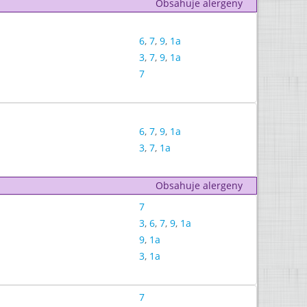
Obsahuje alergeny
6
,
7
,
9
,
1a
3
,
7
,
9
,
1a
7
6
,
7
,
9
,
1a
3
,
7
,
1a
Obsahuje alergeny
7
3
,
6
,
7
,
9
,
1a
9
,
1a
3
,
1a
7