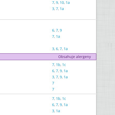
7
,
9
,
10
,
1a
3
,
7
,
1a
6
,
7
,
9
7
,
1a
3
,
6
,
7
,
1a
Obsahuje alergeny
7
,
1b
,
1c
6
,
7
,
9
,
1a
3
,
7
,
9
,
1a
7
7
7
,
1b
,
1c
6
,
7
,
9
,
1a
3
,
1a