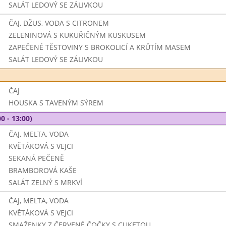
SALÁT LEDOVÝ SE ZÁLIVKOU
ČAJ, DŽUS, VODA S CITRONEM
ZELENINOVÁ S KUKUŘIČNÝM KUSKUSEM
ZAPEČENÉ TĚSTOVINY S BROKOLICÍ A KRŮTÍM MASEM
SALÁT LEDOVÝ SE ZÁLIVKOU
ČAJ
HOUSKA S TAVENÝM SÝREM
0 - 13:00)
ČAJ, MELTA, VODA
KVĚTÁKOVÁ S VEJCI
SEKANÁ PEČENĚ
BRAMBOROVÁ KAŠE
SALÁT ZELNÝ S MRKVÍ
ČAJ, MELTA, VODA
KVĚTÁKOVÁ S VEJCI
SMAŽENKY Z ČERVENÉ ČOČKY S CUKETOU