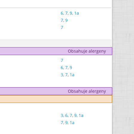
6
,
7
,
9
,
1a
7
,
9
7
Obsahuje alergeny
7
6
,
7
,
9
3
,
7
,
1a
Obsahuje alergeny
3
,
6
,
7
,
9
,
1a
7
,
9
,
1a