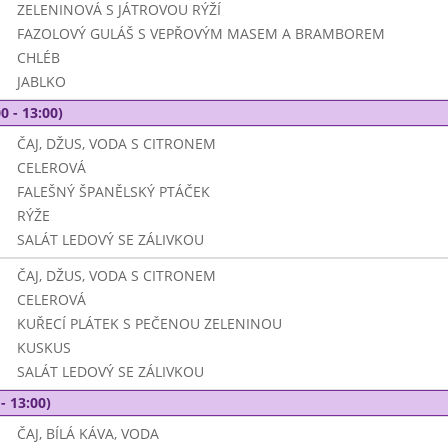
ZELENINOVÁ S JÁTROVOU RÝŽÍ
FAZOLOVÝ GULÁŠ S VEPŘOVÝM MASEM A BRAMBOREM
CHLÉB
JABLKO
0 - 13:00)
ČAJ, DŽUS, VODA S CITRONEM
CELEROVÁ
FALEŠNÝ ŠPANĚLSKÝ PTÁČEK
RÝŽE
SALÁT LEDOVÝ SE ZÁLIVKOU
ČAJ, DŽUS, VODA S CITRONEM
CELEROVÁ
KUŘECÍ PLÁTEK S PEČENOU ZELENINOU
KUSKUS
SALÁT LEDOVÝ SE ZÁLIVKOU
- 13:00)
ČAJ, BÍLÁ KÁVA, VODA