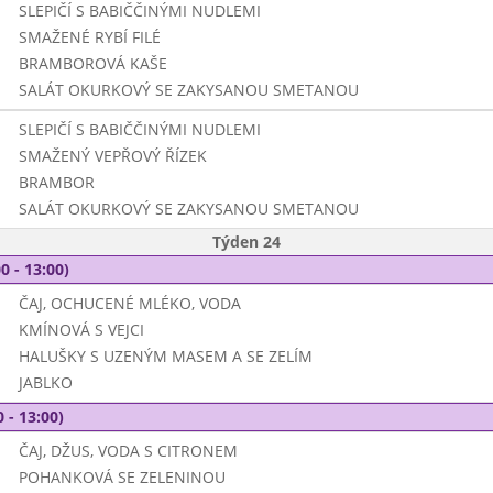
SLEPIČÍ S BABIČČINÝMI NUDLEMI
SMAŽENÉ RYBÍ FILÉ
BRAMBOROVÁ KAŠE
SALÁT OKURKOVÝ SE ZAKYSANOU SMETANOU
SLEPIČÍ S BABIČČINÝMI NUDLEMI
SMAŽENÝ VEPŘOVÝ ŘÍZEK
BRAMBOR
SALÁT OKURKOVÝ SE ZAKYSANOU SMETANOU
Týden 24
0 - 13:00)
ČAJ, OCHUCENÉ MLÉKO, VODA
KMÍNOVÁ S VEJCI
HALUŠKY S UZENÝM MASEM A SE ZELÍM
JABLKO
 - 13:00)
ČAJ, DŽUS, VODA S CITRONEM
POHANKOVÁ SE ZELENINOU