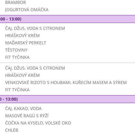
BRAMBOR
JOGURTOVÁ OMÁČKA
00 - 13:00)
ČAJ, DŽUS, VODA S CITRONEM
HRÁŠKOVÝ KRÉM
MAĎARSKÝ PERKELT
TĚSTOVINY
FIT TYČINKA
ČAJ, DŽUS, VODA S CITRONEM
HRÁŠKOVÝ KRÉM
VENKOVSKÉ RIZOTO S HOUBAMI, KUŘECÍM MASEM A SÝREM
FIT TYČINKA
0 - 13:00)
ČAJ, KAKAO, VODA
MASOVÉ RAGÚ S RÝŽÍ
ČOČKA NA KYSELO, VOLSKÉ OKO
CHLÉB