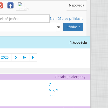
Nápověda
Nemůžu se přihlásit
Nápověda
 2025
Obsahuje alergeny
7
6
,
7
,
9
7
,
9