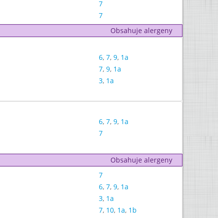
7
7
Obsahuje alergeny
6
,
7
,
9
,
1a
7
,
9
,
1a
3
,
1a
6
,
7
,
9
,
1a
7
Obsahuje alergeny
7
6
,
7
,
9
,
1a
3
,
1a
7
,
10
,
1a
,
1b