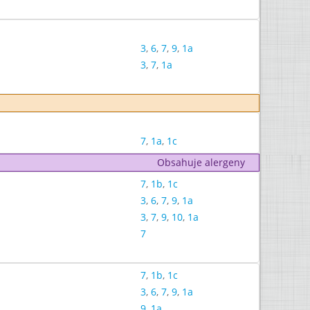
3
,
6
,
7
,
9
,
1a
3
,
7
,
1a
7
,
1a
,
1c
Obsahuje alergeny
7
,
1b
,
1c
3
,
6
,
7
,
9
,
1a
3
,
7
,
9
,
10
,
1a
7
7
,
1b
,
1c
3
,
6
,
7
,
9
,
1a
9
,
1a