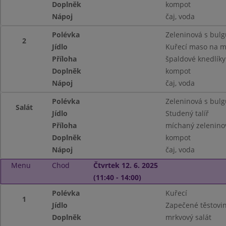
Doplněk
kompot
Nápoj
čaj, voda
Polévka
Zeleninová s bul
2
Jídlo
Kuřecí maso na m
Příloha
špaldové knedlíky
Doplněk
kompot
Nápoj
čaj, voda
Polévka
Zeleninová s bul
Salát
Jídlo
Studený talíř
Příloha
míchaný zeleninov
Doplněk
kompot
Nápoj
čaj, voda
Menu
Chod
Čtvrtek 12. 6. 2025
(11:40 - 14:00)
Polévka
Kuřecí
1
Jídlo
Zapečené těstovin
Doplněk
mrkvový salát