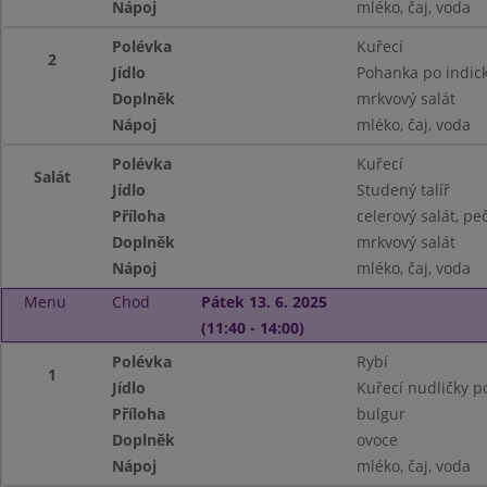
Nápoj
mléko, čaj, voda
Polévka
Kuřecí
2
Jídlo
Pohanka po indick
Doplněk
mrkvový salát
Nápoj
mléko, čaj, voda
Polévka
Kuřecí
Salát
Jídlo
Studený talíř
Příloha
celerový salát, pe
Doplněk
mrkvový salát
Nápoj
mléko, čaj, voda
Menu
Chod
Pátek 13. 6. 2025
(11:40 - 14:00)
Polévka
Rybí
1
Jídlo
Kuřecí nudličky po
Příloha
bulgur
Doplněk
ovoce
Nápoj
mléko, čaj, voda