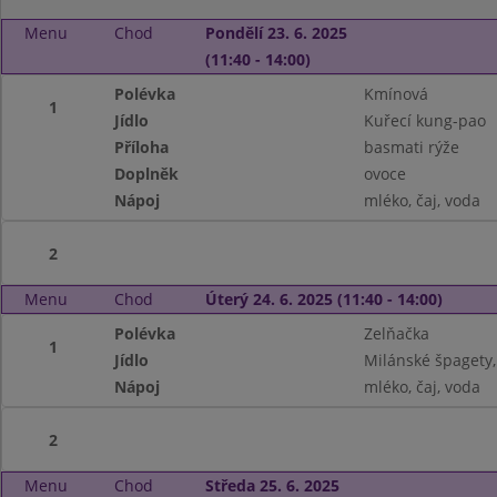
Menu
Chod
Pondělí 23. 6. 2025
(11:40 - 14:00)
Polévka
Kmínová
1
Jídlo
Kuřecí kung-pao
Příloha
basmati rýže
Doplněk
ovoce
Nápoj
mléko, čaj, voda
2
Menu
Chod
Úterý 24. 6. 2025 (11:40 - 14:00)
Polévka
Zelňačka
1
Jídlo
Milánské špagety,
Nápoj
mléko, čaj, voda
2
Menu
Chod
Středa 25. 6. 2025