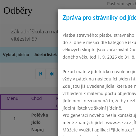
Poslední sync
Odběry
Pátek 3.7.2026
Zpráva pro strávníky od jíd
Omezení obje
Základní škola a mateřská škola Chodov, Praha 4, K
Platba stravného: platbu stravného n
vítězství 57
do 7. dne v měsíci dle kategorie (sk
věkových skupin jsou zařazováni žác
Vybrat jídelnu
Jídelní lístek
Historie
Kontakty a informace
Doch
daného věku (od 1. 9. 2026 do 31. 8.
Pokud máte v jídelníčku navoleno jídlo
Duben 2025
Květen 2025
vždy v pátek na následující týden htt
Zde jsou již uvedena jídla, která se
vzhledem k malému počtu objednávek
Menu
Chod
Pondělí 2. 6. 2025
jídlo není, neznamená to, že by nezby
(11:40 - 14:00)
jídelní lístek ve školní jídelně.
Polévka
Gulášová
Pro generaci nového hesla kontaktujt
1
Jídlo
Kynuté knedlíky s
méně známých jídel: www.zskv.cz JÍ
Nápoj
ochucené mléko, č
Můžete využít i aplikaci "Jidelna.cz"