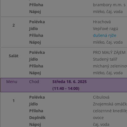
Příloha
brambory m.m. s 
Nápoj
mléko, čaj, voda
Polévka
Hrachová
2
Jídlo
Vepřové ragú
Příloha
dušená rýže
Nápoj
mléko, čaj, voda
Polévka
PRO MALÝ ZÁJEM
Salát
Jídlo
Studený talíř
Příloha
míchaný zeleninový
Nápoj
mléko, čaj, voda
Menu
Chod
Středa 18. 6. 2025
(11:40 - 14:00)
Polévka
Cibulová
1
Jídlo
Znojemská omáčka
Příloha
celozrnné knedlík
Doplněk
ovoce
Nápoj
čaj, voda