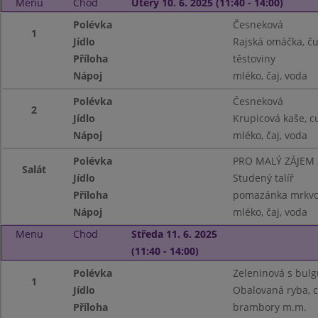
Menu
Chod
Úterý 10. 6. 2025 (11:40 - 14:00)
Polévka
Česneková
1
Jídlo
Rajská omáčka, ču
Příloha
těstoviny
Nápoj
mléko, čaj, voda
Polévka
Česneková
2
Jídlo
Krupicová kaše, c
Nápoj
mléko, čaj, voda
Polévka
PRO MALÝ ZÁJEM
Salát
Jídlo
Studený talíř
Příloha
pomazánka mrkvov
Nápoj
mléko, čaj, voda
Menu
Chod
Středa 11. 6. 2025
(11:40 - 14:00)
Polévka
Zeleninová s bul
1
Jídlo
Obalovaná ryba, c
Příloha
brambory m.m.