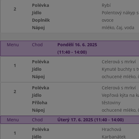
Polévka
Rybí
2
Jídlo
Polentový nákyp s
Doplněk
ovoce
Nápoj
mléko, čaj, voda
Menu
Chod
Pondělí 16. 6. 2025
(11:40 - 14:00)
Polévka
Celerová s mrkví
1
Jídlo
Kynuté buchty s 
Nápoj
ochucené mléko, č
Polévka
Celerová s mrkví
2
Jídlo
Vepřová kýta na k
Příloha
těstoviny
Nápoj
ochucené mléko, č
Menu
Chod
Úterý 17. 6. 2025 (11:40 - 14:00)
Polévka
Hrachová
1
Jídlo
Karbanátek