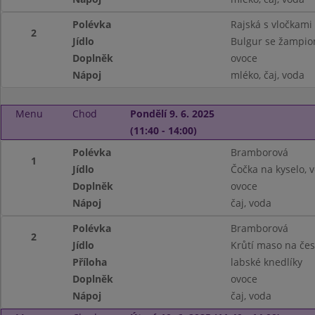
Polévka
Rajská s vločkami
2
Jídlo
Bulgur se žampi
Doplněk
ovoce
Nápoj
mléko, čaj, voda
Menu
Chod
Pondělí 9. 6. 2025
(11:40 - 14:00)
Polévka
Bramborová
1
Jídlo
Čočka na kyselo, v
Doplněk
ovoce
Nápoj
čaj, voda
Polévka
Bramborová
2
Jídlo
Krůtí maso na če
Příloha
labské knedlíky
Doplněk
ovoce
Nápoj
čaj, voda