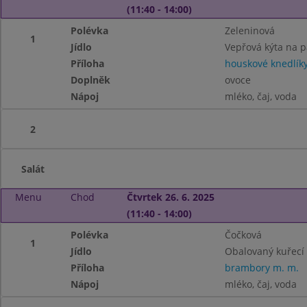
(11:40 - 14:00)
Polévka
Zeleninová
1
Jídlo
Vepřová kýta na p
Příloha
houskové knedlík
Doplněk
ovoce
Nápoj
mléko, čaj, voda
2
Salát
Menu
Chod
Čtvrtek 26. 6. 2025
(11:40 - 14:00)
Polévka
Čočková
1
Jídlo
Obalovaný kuřecí ř
Příloha
brambory m. m.
Nápoj
mléko, čaj, voda