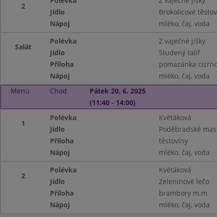
Polévka
Z vaječné jíšky
2
Jídlo
Brokolicové těstov
Nápoj
mléko, čaj, voda
Polévka
Z vaječné jíšky
Salát
Jídlo
Studený talíř
Příloha
pomazánka cizrnov
Nápoj
mléko, čaj, voda
Menu
Chod
Pátek 20. 6. 2025
(11:40 - 14:00)
Polévka
Květáková
1
Jídlo
Poděbradské mas
Příloha
těstoviny
Nápoj
mléko, čaj, voda
Polévka
Květáková
2
Jídlo
Zeleninové lečo
Příloha
brambory m.m
Nápoj
mléko, čaj, voda