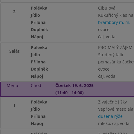
Polévka
Cibulová
2
Jídlo
Kukuřičný klas na
Příloha
brambory m. m.
Doplněk
ovoce
Nápoj
čaj, voda
Polévka
PRO MALÝ ZÁJEM
Salát
Jídlo
Studený talíř
Příloha
pomazánka čočkov
Doplněk
ovoce
Nápoj
čaj, voda
Menu
Chod
Čtvrtek 19. 6. 2025
(11:40 - 14:00)
Polévka
Z vaječné jíšky
1
Jídlo
Vepřové maso ala
Příloha
dušená rýže
Nápoj
mléko, čaj, voda