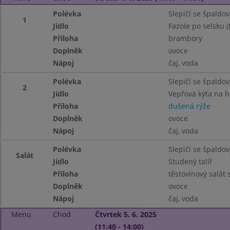
Polévka
Slepičí se špaldo
1
Jídlo
Fazole po selsku (f
Příloha
brambory
Doplněk
ovoce
Nápoj
čaj, voda
Polévka
Slepičí se špaldo
2
Jídlo
Vepřová kýta na 
Příloha
dušená rýže
Doplněk
ovoce
Nápoj
čaj, voda
Polévka
Slepičí se špaldo
Salát
Jídlo
Studený talíř
Příloha
těstovinový salát
Doplněk
ovoce
Nápoj
čaj, voda
Menu
Chod
Čtvrtek 5. 6. 2025
(11:40 - 14:00)