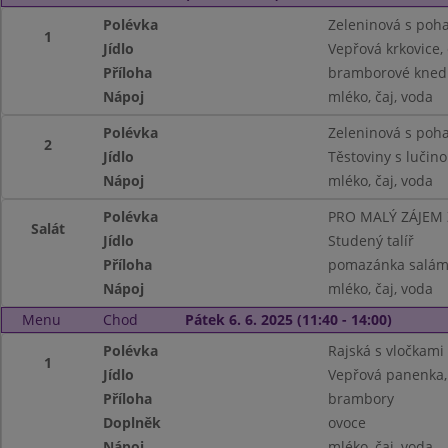
Polévka
Zeleninová s poh
1
Jídlo
Vepřová krkovice, 
Příloha
bramborové knedl
Nápoj
mléko, čaj, voda
Polévka
Zeleninová s poh
2
Jídlo
Těstoviny s lučino
Nápoj
mléko, čaj, voda
Polévka
PRO MALÝ ZÁJEM
Salát
Jídlo
Studený talíř
Příloha
pomazánka salámo
Nápoj
mléko, čaj, voda
Menu
Chod
Pátek 6. 6. 2025 (11:40 - 14:00)
Polévka
Rajská s vločkami
1
Jídlo
Vepřová panenka, 
Příloha
brambory
Doplněk
ovoce
Nápoj
mléko, čaj, voda