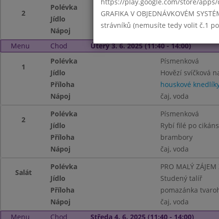
https://play.google.com/store/apps/
Polévka
Gulášová
2
GRAFIKA V OBJEDNÁVKOVÉM SYSTÉMU -
Jídlo
Zapečené brambory
strávníků (nemusíte tedy volit č.1 
Nápoj
ochucené mléko, č
Menu
Chod
Úterý 3. 6. 2025 (11:40 - 14:00)
Polévka
Písmenková
1
Jídlo
Hovězí svíčková 
Příloha
houskové knedlík
Nápoj
čaj, voda
Polévka
Písmenková
2
Jídlo
Rybí filé po cikán
Příloha
brambory
Nápoj
čaj, voda
Polévka
PRO MALÝ ZÁJEM
Salát
Jídlo
Studený talíř
Příloha
pomazánka tvaroh
Nápoj
čaj, voda
Menu
Chod
Středa 4. 6. 2025 (11:40 - 14:00)