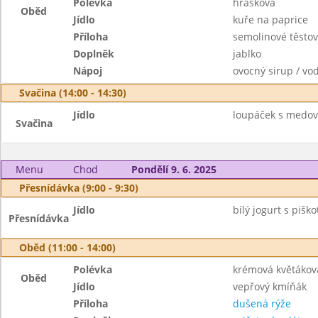
Polévka
hrášková
Oběd
Jídlo
kuře na paprice
Příloha
semolinové těstov
Doplněk
jablko
Nápoj
ovocný sirup / vo
Svačina (14:00 - 14:30)
Jídlo
loupáček s medov
Svačina
Menu
Chod
Pondělí 9. 6. 2025
Přesnídávka (9:00 - 9:30)
Jídlo
bílý jogurt s pišk
Přesnídávka
Oběd (11:00 - 14:00)
Polévka
krémová květákov
Oběd
Jídlo
vepřový kmíňák
Příloha
dušená rýže