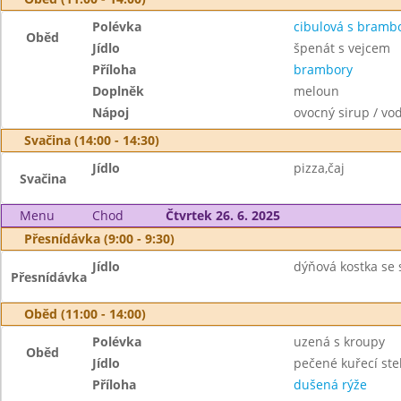
Polévka
cibulová s bram
Oběd
Jídlo
špenát s vejcem
Příloha
brambory
Doplněk
meloun
Nápoj
ovocný sirup / vo
Svačina (14:00 - 14:30)
Jídlo
pizza,čaj
Svačina
Menu
Chod
Čtvrtek 26. 6. 2025
Přesnídávka (9:00 - 9:30)
Jídlo
dýňová kostka se 
Přesnídávka
Oběd (11:00 - 14:00)
Polévka
uzená s kroupy
Oběd
Jídlo
pečené kuřecí st
Příloha
dušená rýže