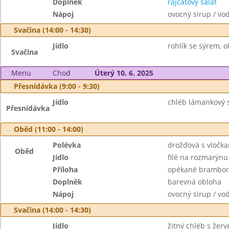
Doplněk
rajčatový salát
Nápoj
ovocný sirup / vo
Svačina (14:00 - 14:30)
Jídlo
rohlík se sýrem, 
Svačina
Menu
Chod
Úterý 10. 6. 2025
Přesnídávka (9:00 - 9:30)
Jídlo
chléb lámankový 
Přesnídávka
Oběd (11:00 - 14:00)
Polévka
drožďová s vločk
Oběd
Jídlo
filé na rozmarýnu
Příloha
opékané brambor
Doplněk
barevná obloha
Nápoj
ovocný sirup / vo
Svačina (14:00 - 14:30)
Jídlo
žitný chléb s žerv