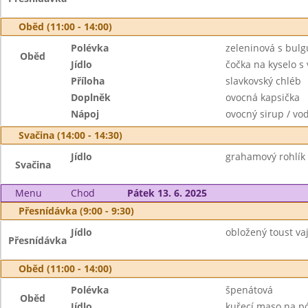
Oběd (11:00 - 14:00)
Polévka
zeleninová s bul
Oběd
Jídlo
čočka na kyselo s
Příloha
slavkovský chléb
Doplněk
ovocná kapsička
Nápoj
ovocný sirup / vo
Svačina (14:00 - 14:30)
Jídlo
grahamový rohlík
Svačina
Menu
Chod
Pátek 13. 6. 2025
Přesnídávka (9:00 - 9:30)
Jídlo
obložený toust va
Přesnídávka
Oběd (11:00 - 14:00)
Polévka
špenátová
Oběd
Jídlo
kuřecí maso na p