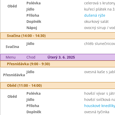
Polévka
celerová s kruton
Oběd
Jídlo
kuřecí plátek na
Příloha
dušená rýže
Doplněk
okurkový salát
Nápoj
ovocný sirup / vo
Svačina (14:00 - 14:30)
Jídlo
chléb slunečnicov
Svačina
Menu
Chod
Úterý 3. 6. 2025
Přesnídávka (9:00 - 9:30)
Jídlo
ovesná kaše s jab
Přesnídávka
Oběd (11:00 - 14:00)
Polévka
hovězí vývar s ját
Oběd
Jídlo
hovězí svíčková 
Příloha
houskové knedlík
Doplněk
ovesná tyčinka