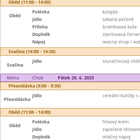
Oběd (11:00 - 14:00)
Polévka
kulajda
Oběd
Jídlo
sekaná pečeně
Příloha
bramboová kaše
Doplněk
sterilovaná červe
Nápoj
ovocný sirup / vo
Svačina (14:00 - 14:30)
Jídlo
slunečnicový chl
Svačina
Menu
Chod
Pátek 20. 6. 2025
Přesnídávka (9:00 - 9:30)
Jídlo
cereální kuličky s
Přesnídávka
Oběd (11:00 - 14:00)
Polévka
hlívový krém
Oběd
Jídlo
zapečené těstovin
Doplněk
mléčný nápoj