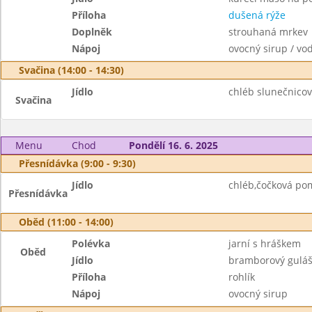
Příloha
dušená rýže
Doplněk
strouhaná mrkev
Nápoj
ovocný sirup / vo
Svačina (14:00 - 14:30)
Jídlo
chléb slunečnico
Svačina
Menu
Chod
Pondělí 16. 6. 2025
Přesnídávka (9:00 - 9:30)
Jídlo
chléb,čočková po
Přesnídávka
Oběd (11:00 - 14:00)
Polévka
jarní s hráškem
Oběd
Jídlo
bramborový gulá
Příloha
rohlík
Nápoj
ovocný sirup