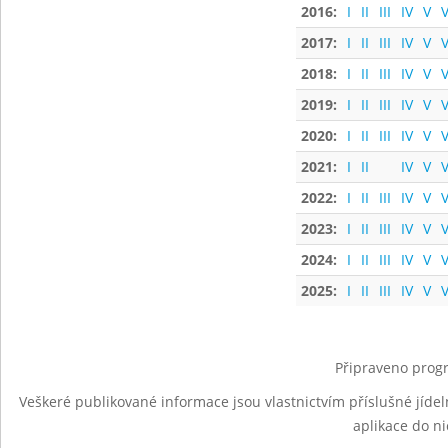
2016:
I
II
III
IV
V
V
2017:
I
II
III
IV
V
V
2018:
I
II
III
IV
V
V
2019:
I
II
III
IV
V
V
2020:
I
II
III
IV
V
V
2021:
I
II
IV
V
V
2022:
I
II
III
IV
V
V
2023:
I
II
III
IV
V
V
2024:
I
II
III
IV
V
V
2025:
I
II
III
IV
V
V
Připraveno progr
Veškeré publikované informace jsou vlastnictvím příslušné jídel
aplikace do n