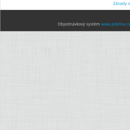
Zásady 
Objednávkový systém
www.jidelna.c