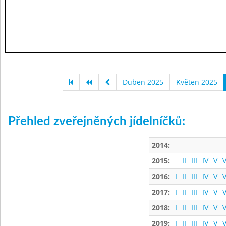
Duben 2025
Květen 2025
Přehled zveřejněných jídelníčků:
2014:
2015:
II
III
IV
V
V
2016:
I
II
III
IV
V
V
2017:
I
II
III
IV
V
V
2018:
I
II
III
IV
V
V
2019:
I
II
III
IV
V
V