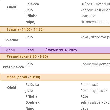
Polévka
Drůbeží vývar s 
Oběd
Jídlo
Vepřové kostky v 
Příloha
Brambor
Nápoj
citrónová voda s
Svačina (14:00 - 14:30)
Jídlo
Veka , droždová p
Svačina
Menu
Chod
Čtvrtek 19. 6. 2025
Přesnídávka (8:30 - 9:30)
Jídlo
Rohlík rybí pomaz
Přesnídávka
Oběd (11:40 - 13:30)
Polévka
Zeleninová
Oběd
Jídlo
Rozlítaný ptáček
Příloha
Rýže
Doplněk
zelný salát s kukuř
Nápoj
džus