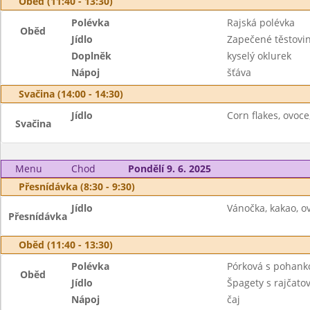
Oběd (11:40 - 13:30)
Polévka
Rajská polévka
Oběd
Jídlo
Zapečené těstovi
Doplněk
kyselý oklurek
Nápoj
šťáva
Svačina (14:00 - 14:30)
Jídlo
Corn flakes, ovoce
Svačina
Menu
Chod
Pondělí 9. 6. 2025
Přesnídávka (8:30 - 9:30)
Jídlo
Vánočka, kakao, ov
Přesnídávka
Oběd (11:40 - 13:30)
Polévka
Pórková s pohank
Oběd
Jídlo
Špagety s rajčat
Nápoj
čaj