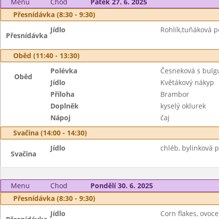
Menu
Chod
Pátek 27. 6. 2025
Přesnídávka (8:30 - 9:30)
Jídlo
Rohlík,tuňáková p
Přesnídávka
Oběd (11:40 - 13:30)
Polévka
Česneková s bul
Oběd
Jídlo
Květákový nákyp
Příloha
Brambor
Doplněk
kyselý oklurek
Nápoj
čaj
Svačina (14:00 - 14:30)
Jídlo
chléb, bylinková 
Svačina
Menu
Chod
Pondělí 30. 6. 2025
Přesnídávka (8:30 - 9:30)
Jídlo
Corn flakes, ovoce