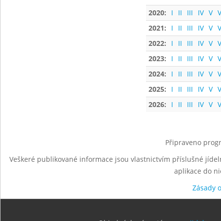
2020:
I
II
III
IV
V
V
2021:
I
II
III
IV
V
V
2022:
I
II
III
IV
V
V
2023:
I
II
III
IV
V
V
2024:
I
II
III
IV
V
V
2025:
I
II
III
IV
V
V
2026:
I
II
III
IV
V
V
Připraveno progr
Veškeré publikované informace jsou vlastnictvím příslušné jídel
aplikace do n
Zásady 