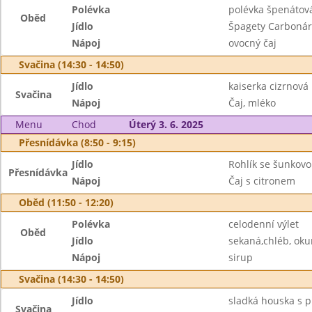
Polévka
polévka špenátov
Oběd
Jídlo
Špagety Carboná
Nápoj
ovocný čaj
Svačina (14:30 - 14:50)
Jídlo
kaiserka cizrnov
Svačina
Nápoj
Čaj, mléko
Menu
Chod
Úterý 3. 6. 2025
Přesnídávka (8:50 - 9:15)
Jídlo
Rohlík se šunkovo
Přesnídávka
Nápoj
Čaj s citronem
Oběd (11:50 - 12:20)
Polévka
celodenní výlet
Oběd
Jídlo
sekaná,chléb, oku
Nápoj
sirup
Svačina (14:30 - 14:50)
Jídlo
sladká houska s 
Svačina