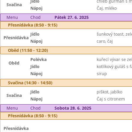
Jídlo
chléb gurmán s m
Svačina
Nápoj
Čaj, mléko
Menu
Chod
Pátek 27. 6. 2025
Přesnídávka (8:50 - 9:15)
Jídlo
šunkový toast, ze
Přesnídávka
Nápoj
caro, čaj
Oběd (11:50 - 12:20)
Polévka
kuřecí vývar se z
Oběd
Jídlo
kotlíkový guláš s 
Nápoj
sirup
Svačina (14:30 - 14:50)
Jídlo
piškot, jablko
Svačina
Nápoj
Čaj s citronem
Menu
Chod
Sobota 28. 6. 2025
Přesnídávka (8:50 - 9:15)
Přesnídávka