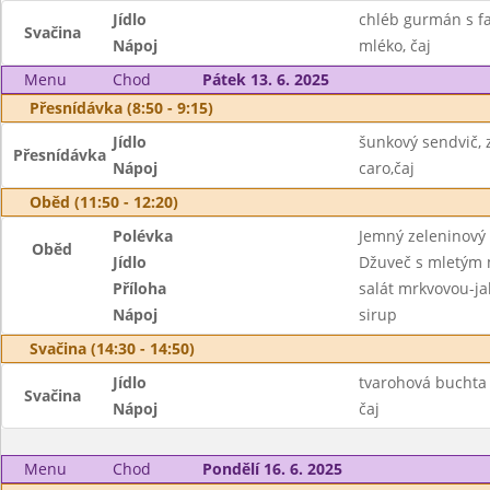
Jídlo
chléb gurmán s f
Svačina
Nápoj
mléko, čaj
Menu
Chod
Pátek 13. 6. 2025
Přesnídávka (8:50 - 9:15)
Jídlo
šunkový sendvič, 
Přesnídávka
Nápoj
caro,čaj
Oběd (11:50 - 12:20)
Polévka
Jemný zeleninový
Oběd
Jídlo
Džuveč s mletým 
Příloha
salát mrkvovou-ja
Nápoj
sirup
Svačina (14:30 - 14:50)
Jídlo
tvarohová buchta
Svačina
Nápoj
čaj
Menu
Chod
Pondělí 16. 6. 2025