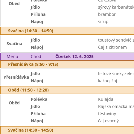
Oběd
Jídlo
sýrový karbanátek,
Příloha
brambor
Nápoj
sirup
Svačina (14:30 - 14:50)
Jídlo
toustový sendvič 
Svačina
Nápoj
Čaj s citronem
Menu
Chod
Čtvrtek 12. 6. 2025
Přesnídávka (8:50 - 9:15)
Jídlo
listové šneky,zele
Přesnídávka
Nápoj
kakao, čaj
Oběd (11:50 - 12:20)
Polévka
Kulajda
Oběd
Jídlo
Rajská omáčka ma
Příloha
těstoviny
Nápoj
čaj ovocný
Svačina (14:30 - 14:50)