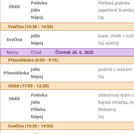
Polévka
Pórková polévka
Oběd
Jídlo
zapečené brambor
Nápoj
čaj
Svačina (14:30 - 14:50)
Jídlo
toast. chléb s lu
Svačina
Nápoj
čaj ovocný
Menu
Chod
Čtvrtek 26. 6. 2025
Přesnídávka (8:50 - 9:15)
Jídlo
pudink s ovocem
Přesnídávka
Nápoj
čaj
Oběd (11:50 - 12:20)
Polévka
zeleninový krém 
Oběd
Jídlo
Rajská omáčka, m
Příloha
těstoviny
Nápoj
čaj
Svačina (14:30 - 14:50)