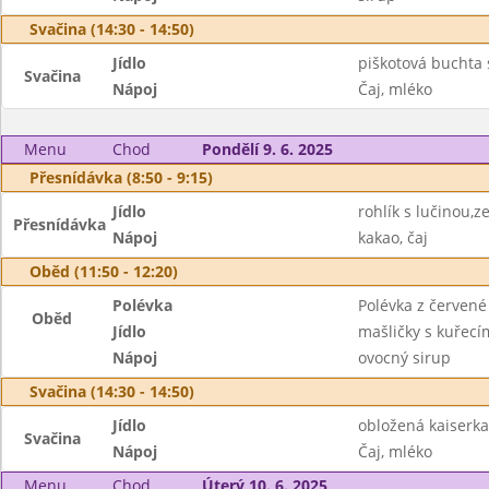
Svačina (14:30 - 14:50)
Jídlo
piškotová buchta
Svačina
Nápoj
Čaj, mléko
Menu
Chod
Pondělí 9. 6. 2025
Přesnídávka (8:50 - 9:15)
Jídlo
rohlík s lučinou,z
Přesnídávka
Nápoj
kakao, čaj
Oběd (11:50 - 12:20)
Polévka
Polévka z červené
Oběd
Jídlo
mašličky s kuřec
Nápoj
ovocný sirup
Svačina (14:30 - 14:50)
Jídlo
obložená kaiserka,
Svačina
Nápoj
Čaj, mléko
Menu
Chod
Úterý 10. 6. 2025