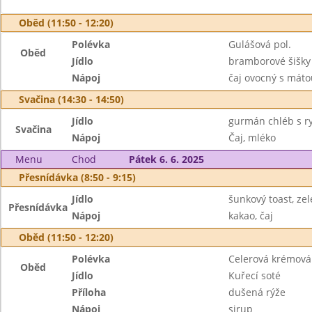
Oběd (11:50 - 12:20)
Polévka
Gulášová pol.
Oběd
Jídlo
bramborové šišk
Nápoj
čaj ovocný s máto
Svačina (14:30 - 14:50)
Jídlo
gurmán chléb s r
Svačina
Nápoj
Čaj, mléko
Menu
Chod
Pátek 6. 6. 2025
Přesnídávka (8:50 - 9:15)
Jídlo
šunkový toast, ze
Přesnídávka
Nápoj
kakao, čaj
Oběd (11:50 - 12:20)
Polévka
Celerová krémová
Oběd
Jídlo
Kuřecí soté
Příloha
dušená rýže
Nápoj
sirup