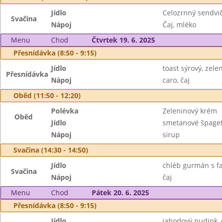
Jídlo
Celozrnný sendvi
Svačina
Nápoj
Čaj, mléko
Menu
Chod
Čtvrtek 19. 6. 2025
Přesnídávka (8:50 - 9:15)
Jídlo
toast sýrový, zele
Přesnídávka
Nápoj
caro, čaj
Oběd (11:50 - 12:20)
Polévka
Zeleninový krém
Oběd
Jídlo
smetanové špage
Nápoj
sirup
Svačina (14:30 - 14:50)
Jídlo
chléb gurmán s f
Svačina
Nápoj
čaj
Menu
Chod
Pátek 20. 6. 2025
Přesnídávka (8:50 - 9:15)
Jídlo
jahodový pudink,