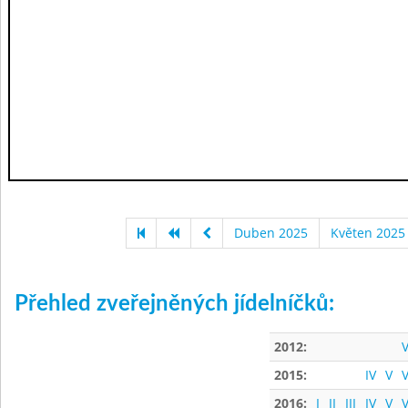
Duben 2025
Květen 2025
Přehled zveřejněných jídelníčků:
2012:
V
2015:
IV
V
V
2016:
I
II
III
IV
V
V