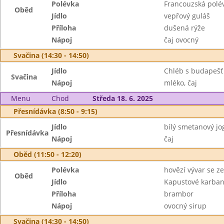
Polévka
Francouzská polé
Oběd
Jídlo
vepřový guláš
Příloha
dušená rýže
Nápoj
čaj ovocný
Svačina (14:30 - 14:50)
Jídlo
Chléb s budapešť
Svačina
Nápoj
mléko, čaj
Menu
Chod
Středa 18. 6. 2025
Přesnídávka (8:50 - 9:15)
Jídlo
bílý smetanový jog
Přesnídávka
Nápoj
čaj
Oběd (11:50 - 12:20)
Polévka
hovězí vývar se ze
Oběd
Jídlo
Kapustové karbaná
Příloha
brambor
Nápoj
ovocný sirup
Svačina (14:30 - 14:50)