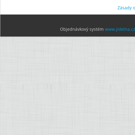
Zásady 
Objednávkový systém
www.jidelna.c