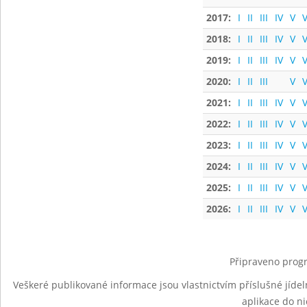
2017:
I
II
III
IV
V
V
2018:
I
II
III
IV
V
V
2019:
I
II
III
IV
V
V
2020:
I
II
III
V
V
2021:
I
II
III
IV
V
V
2022:
I
II
III
IV
V
V
2023:
I
II
III
IV
V
V
2024:
I
II
III
IV
V
V
2025:
I
II
III
IV
V
V
2026:
I
II
III
IV
V
V
Připraveno progr
Veškeré publikované informace jsou vlastnictvím příslušné jídel
aplikace do n