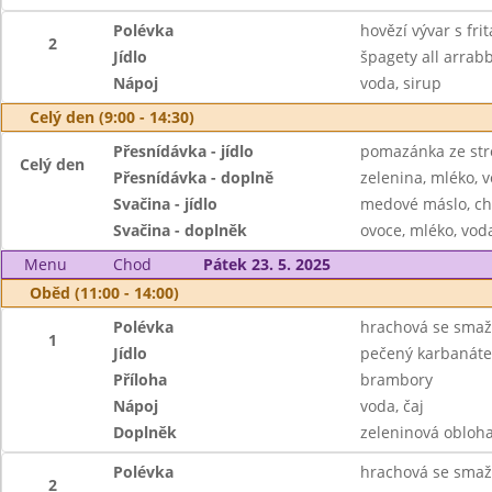
Polévka
hovězí vývar s fr
2
Jídlo
špagety all arrabb
Nápoj
voda, sirup
Celý den (9:00 - 14:30)
Přesnídávka - jídlo
pomazánka ze str
Celý den
Přesnídávka - doplně
zelenina, mléko, v
Svačina - jídlo
medové máslo, ch
Svačina - doplněk
ovoce, mléko, voda
Menu
Chod
Pátek 23. 5. 2025
Oběd (11:00 - 14:00)
Polévka
hrachová se sma
1
Jídlo
pečený karbanáte
Příloha
brambory
Nápoj
voda, čaj
Doplněk
zeleninová obloh
Polévka
hrachová se sma
2