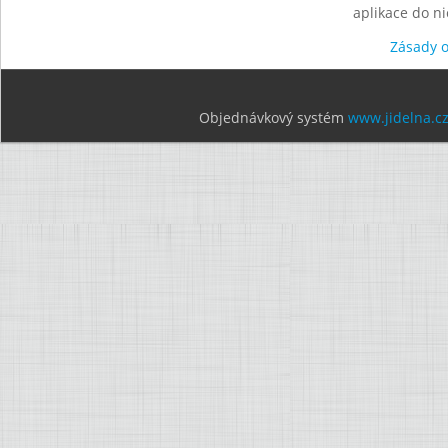
aplikace do n
Zásady 
Objednávkový systém
www.jidelna.c