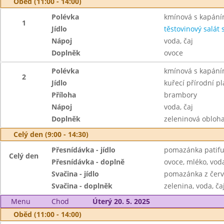
Oběd (11:00 - 14:00)
Polévka
kmínová s kapán
1
Jídlo
těstovinový salát
Nápoj
voda, čaj
Doplněk
ovoce
Polévka
kmínová s kapán
2
Jídlo
kuřecí přírodní p
Příloha
brambory
Nápoj
voda, čaj
Doplněk
zeleninová obloha
Celý den (9:00 - 14:30)
Přesnídávka - jídlo
pomazánka patifu,
Celý den
Přesnídávka - doplně
ovoce, mléko, voda
Svačina - jídlo
pomazánka z červ
Svačina - doplněk
zelenina, voda, ča
Menu
Chod
Úterý 20. 5. 2025
Oběd (11:00 - 14:00)