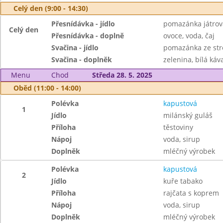
Celý den (9:00 - 14:30)
Přesnídávka - jídlo
pomazánka játrov
Celý den
Přesnídávka - doplně
ovoce, voda, čaj
Svačina - jídlo
pomazánka ze str
Svačina - doplněk
zelenina, bílá káva
Menu
Chod
Středa 28. 5. 2025
Oběd (11:00 - 14:00)
Polévka
kapustová
1
Jídlo
milánský guláš
Příloha
těstoviny
Nápoj
voda, sirup
Doplněk
mléčný výrobek
Polévka
kapustová
2
Jídlo
kuře tabako
Příloha
rajčata s koprem
Nápoj
voda, sirup
Doplněk
mléčný výrobek