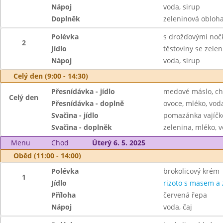
Nápoj
voda, sirup
Doplněk
zeleninová obloh
Polévka
s drožďovými noč
2
Jídlo
těstoviny se zele
Nápoj
voda, sirup
Celý den (9:00 - 14:30)
Přesnídávka - jídlo
medové máslo, ch
Celý den
Přesnídávka - doplně
ovoce, mléko, voda
Svačina - jídlo
pomazánka vajíčko
Svačina - doplněk
zelenina, mléko, v
Menu
Chod
Úterý 6. 5. 2025
Oběd (11:00 - 14:00)
Polévka
brokolicový krém
1
Jídlo
rizoto s masem a 
Příloha
červená řepa
Nápoj
voda, čaj