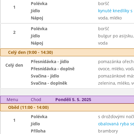
Polévka
boršč
1
Jídlo
kynuté knedlíky s
Nápoj
voda, mléko
Polévka
boršč
2
Jídlo
bulgur po asijsku
Nápoj
voda
Celý den (9:00 - 14:30)
Přesnídávka - jídlo
pomazánka ořecho
Celý den
Přesnídávka - doplně
ovoce, mléko, voda
Svačina - jídlo
pomazánkové másl
Svačina - doplněk
zelenina, mléko, v
Menu
Chod
Pondělí 5. 5. 2025
Oběd (11:00 - 14:00)
Polévka
s drožďovými noč
1
Jídlo
obalovaná ryba s
Příloha
brambory