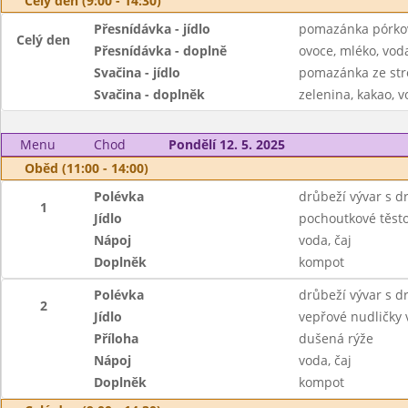
Celý den (9:00 - 14:30)
Přesnídávka - jídlo
pomazánka pórko
Celý den
Přesnídávka - doplně
ovoce, mléko, voda
Svačina - jídlo
pomazánka ze str
Svačina - doplněk
zelenina, kakao, v
Menu
Chod
Pondělí 12. 5. 2025
Oběd (11:00 - 14:00)
Polévka
drůbeží vývar s 
1
Jídlo
pochoutkové těsto
Nápoj
voda, čaj
Doplněk
kompot
Polévka
drůbeží vývar s 
2
Jídlo
vepřové nudličky
Příloha
dušená rýže
Nápoj
voda, čaj
Doplněk
kompot