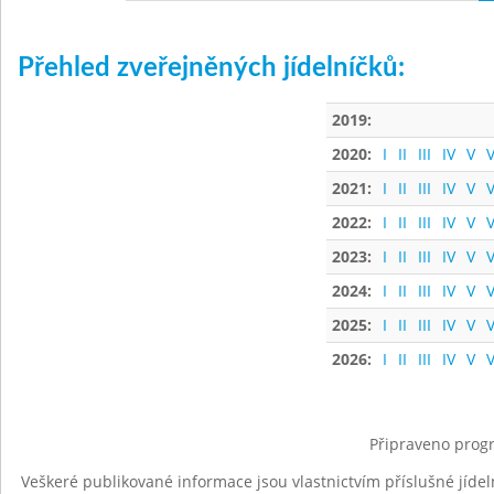
Přehled zveřejněných jídelníčků:
2019:
2020:
I
II
III
IV
V
V
2021:
I
II
III
IV
V
V
2022:
I
II
III
IV
V
V
2023:
I
II
III
IV
V
V
2024:
I
II
III
IV
V
V
2025:
I
II
III
IV
V
V
2026:
I
II
III
IV
V
V
Připraveno progr
Veškeré publikované informace jsou vlastnictvím příslušné jídel