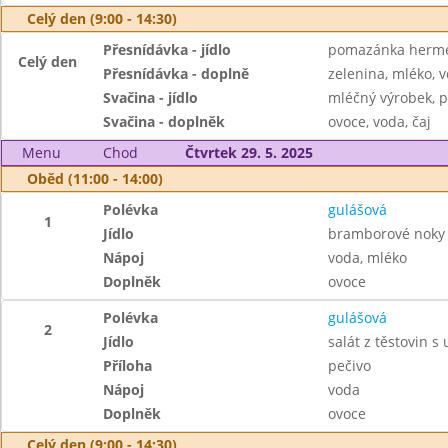
Celý den (9:00 - 14:30)
Přesnídávka - jídlo
pomazánka hermel
Celý den
Přesnídávka - doplně
zelenina, mléko, v
Svačina - jídlo
mléčný výrobek, p
Svačina - doplněk
ovoce, voda, čaj
Menu
Chod
Čtvrtek 29. 5. 2025
Oběd (11:00 - 14:00)
Polévka
gulášová
1
Jídlo
bramborové noky s
Nápoj
voda, mléko
Doplněk
ovoce
Polévka
gulášová
2
Jídlo
salát z těstovin
Příloha
pečivo
Nápoj
voda
Doplněk
ovoce
Celý den (9:00 - 14:30)