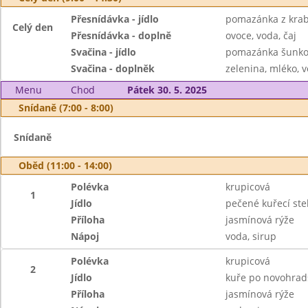
Přesnídávka - jídlo
pomazánka z krabí
Celý den
Přesnídávka - doplně
ovoce, voda, čaj
Svačina - jídlo
pomazánka šunková
Svačina - doplněk
zelenina, mléko, v
Menu
Chod
Pátek 30. 5. 2025
Snídaně (7:00 - 8:00)
Snídaně
Oběd (11:00 - 14:00)
Polévka
krupicová
1
Jídlo
pečené kuřecí st
Příloha
jasmínová rýže
Nápoj
voda, sirup
Polévka
krupicová
2
Jídlo
kuře po novohrad
Příloha
jasmínová rýže