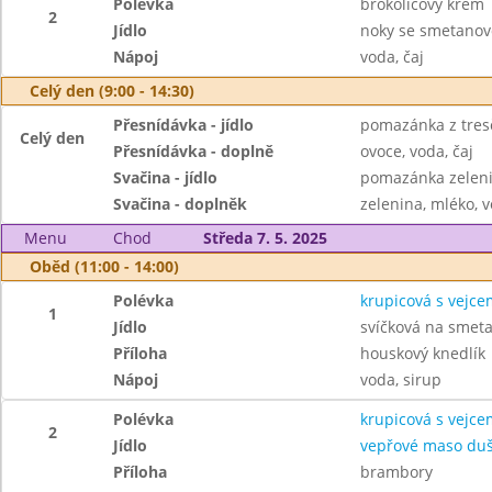
Polévka
brokolicový krém
2
Jídlo
noky se smetanov
Nápoj
voda, čaj
Celý den (9:00 - 14:30)
Přesnídávka - jídlo
pomazánka z tresč
Celý den
Přesnídávka - doplně
ovoce, voda, čaj
Svačina - jídlo
pomazánka zeleni
Svačina - doplněk
zelenina, mléko, v
Menu
Chod
Středa 7. 5. 2025
Oběd (11:00 - 14:00)
Polévka
krupicová s vejce
1
Jídlo
svíčková na smet
Příloha
houskový knedlík
Nápoj
voda, sirup
Polévka
krupicová s vejce
2
Jídlo
vepřové maso duš
Příloha
brambory