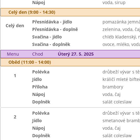
Nápoj
voda, sirup
Celý den (9:00 - 14:30)
Přesnídávka - jídlo
pomazánka jemná 
Celý den
Přesnídávka - doplně
zelenina, voda, ča
Svačina - jídlo
chléb kladenský,
Svačina - doplněk
ovoce, mléko, voda
Menu
Chod
Úterý 27. 5. 2025
Oběd (11:00 - 14:00)
Polévka
drůbeží vývar s t
1
Jídlo
králičí mleté bifte
Příloha
brambory
Nápoj
voda, čaj
Doplněk
salát coleslaw
Polévka
drůbeží vývar s t
2
Jídlo
smetanové bramb
Nápoj
voda, čaj
Doplněk
salát coleslaw