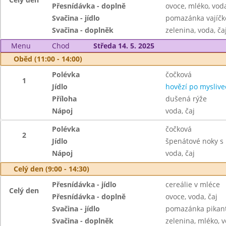
Přesnídávka - doplně
ovoce, mléko, voda
Svačina - jídlo
pomazánka vajíčko
Svačina - doplněk
zelenina, voda, ča
Menu
Chod
Středa 14. 5. 2025
Oběd (11:00 - 14:00)
Polévka
čočková
1
Jídlo
hovězí po myslive
Příloha
dušená rýže
Nápoj
voda, čaj
Polévka
čočková
2
Jídlo
špenátové noky 
Nápoj
voda, čaj
Celý den (9:00 - 14:30)
Přesnídávka - jídlo
cereálie v mléce
Celý den
Přesnídávka - doplně
ovoce, voda, čaj
Svačina - jídlo
pomazánka pikantn
Svačina - doplněk
zelenina, mléko, v