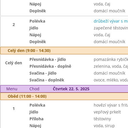
Nápoj
voda, čaj
Doplněk
domácí moučník
Polévka
drůbeží vývar s m
2
Jídlo
zapečené těstovi
Nápoj
voda, čaj
Doplněk
domácí moučník
Celý den (9:00 - 14:30)
Přesnídávka - jídlo
pomazánka rybičk
Celý den
Přesnídávka - doplně
zelenina, voda, ča
Svačina - jídlo
domácí moučník
Svačina - doplněk
ovoce, mléko, voda
Menu
Chod
Čtvrtek 22. 5. 2025
Oběd (11:00 - 14:00)
Polévka
hovězí vývar s fr
1
Jídlo
vepřový prkelt
Příloha
těstoviny
Nápoj
voda, sirup