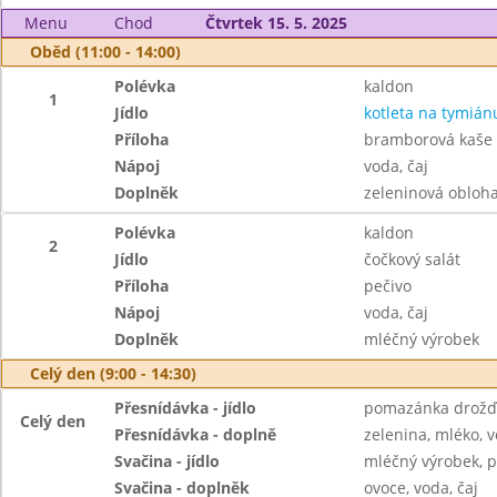
Menu
Chod
Čtvrtek 15. 5. 2025
Oběd (11:00 - 14:00)
Polévka
kaldon
1
Jídlo
kotleta na tymián
Příloha
bramborová kaše
Nápoj
voda, čaj
Doplněk
zeleninová obloha
Polévka
kaldon
2
Jídlo
čočkový salát
Příloha
pečivo
Nápoj
voda, čaj
Doplněk
mléčný výrobek
Celý den (9:00 - 14:30)
Přesnídávka - jídlo
pomazánka drožďo
Celý den
Přesnídávka - doplně
zelenina, mléko, v
Svačina - jídlo
mléčný výrobek, p
Svačina - doplněk
ovoce, voda, čaj