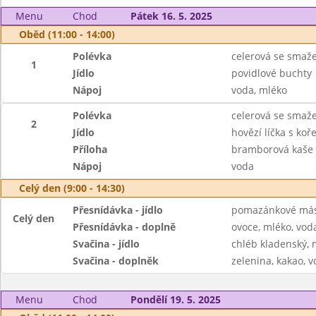
Menu
Chod
Pátek 16. 5. 2025
Oběd (11:00 - 14:00)
Polévka
celerová se sma
1
Jídlo
povidlové buchty
Nápoj
voda, mléko
Polévka
celerová se sma
2
Jídlo
hovězí líčka s ko
Příloha
bramborová kaše
Nápoj
voda
Celý den (9:00 - 14:30)
Přesnídávka - jídlo
pomazánkové másl
Celý den
Přesnídávka - doplně
ovoce, mléko, voda
Svačina - jídlo
chléb kladenský, m
Svačina - doplněk
zelenina, kakao, v
Menu
Chod
Pondělí 19. 5. 2025