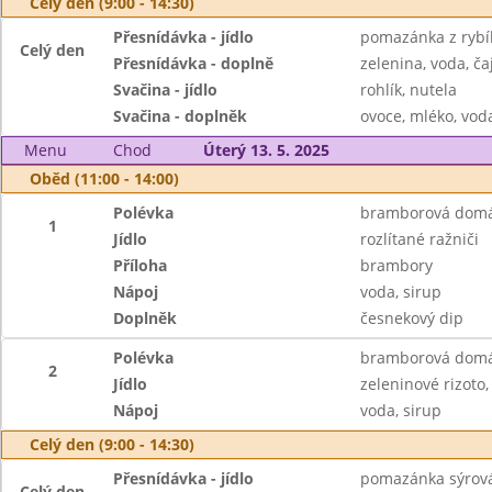
Celý den (9:00 - 14:30)
Přesnídávka - jídlo
pomazánka z rybíh
Celý den
Přesnídávka - doplně
zelenina, voda, ča
Svačina - jídlo
rohlík, nutela
Svačina - doplněk
ovoce, mléko, voda
Menu
Chod
Úterý 13. 5. 2025
Oběd (11:00 - 14:00)
Polévka
bramborová domá
1
Jídlo
rozlítané ražniči
Příloha
brambory
Nápoj
voda, sirup
Doplněk
česnekový dip
Polévka
bramborová domá
2
Jídlo
zeleninové rizoto
Nápoj
voda, sirup
Celý den (9:00 - 14:30)
Přesnídávka - jídlo
pomazánka sýrová
Celý den