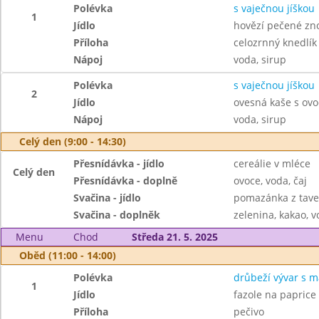
Polévka
s vaječnou jíškou
1
Jídlo
hovězí pečené zn
Příloha
celozrnný knedlík
Nápoj
voda, sirup
Polévka
s vaječnou jíškou
2
Jídlo
ovesná kaše s ovo
Nápoj
voda, sirup
Celý den (9:00 - 14:30)
Přesnídávka - jídlo
cereálie v mléce
Celý den
Přesnídávka - doplně
ovoce, voda, čaj
Svačina - jídlo
pomazánka z tave
Svačina - doplněk
zelenina, kakao, v
Menu
Chod
Středa 21. 5. 2025
Oběd (11:00 - 14:00)
Polévka
drůbeží vývar s m
1
Jídlo
fazole na paprice
Příloha
pečivo