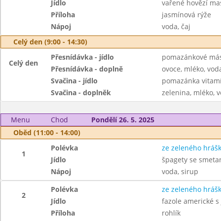
Jídlo
vařené hovězí mas
Příloha
jasmínová rýže
Nápoj
voda, čaj
Celý den (9:00 - 14:30)
Přesnídávka - jídlo
pomazánkové másl
Celý den
Přesnídávka - doplně
ovoce, mléko, voda
Svačina - jídlo
pomazánka vitamí
Svačina - doplněk
zelenina, mléko, v
Menu
Chod
Pondělí 26. 5. 2025
Oběd (11:00 - 14:00)
Polévka
ze zeleného hráš
1
Jídlo
špagety se smeta
Nápoj
voda, sirup
Polévka
ze zeleného hráš
2
Jídlo
fazole americké s 
Příloha
rohlík