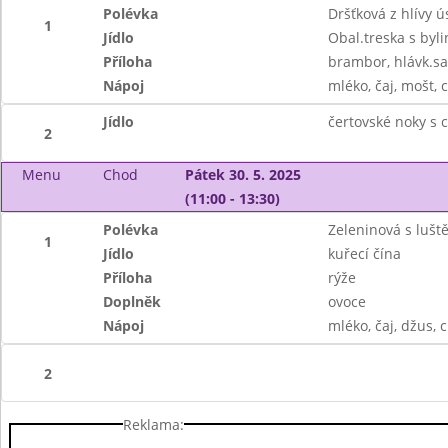
Polévka
Dršťková z hlívy ú
1
Jídlo
Obal.treska s byl
Příloha
brambor, hlávk.sal
Nápoj
mléko, čaj, mošt, c
Jídlo
čertovské noky s 
2
Menu
Chod
Pátek 30. 5. 2025
(11:00 - 13:30)
Polévka
Zeleninová s lušt
1
Jídlo
kuřecí čína
Příloha
rýže
Doplněk
ovoce
Nápoj
mléko, čaj, džus, c
2
Reklama: