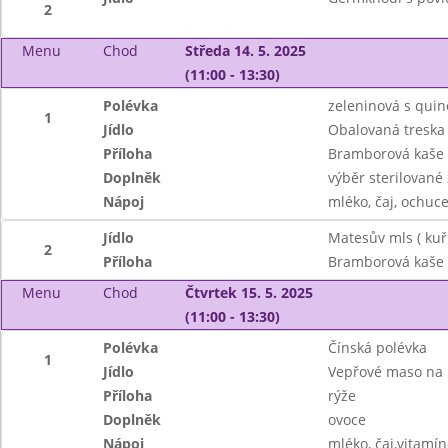
2
Menu
Chod
Středa 14. 5. 2025
(11:00 - 13:30)
Polévka
zeleninová s qui
1
Jídlo
Obalovaná treska
Příloha
Bramborová kaše
Doplněk
výběr sterilované
Nápoj
mléko, čaj, ochuc
Jídlo
Matesův mls ( ku
2
Příloha
Bramborová kaše
Menu
Chod
Čtvrtek 15. 5. 2025
(11:00 - 13:30)
Polévka
Čínská polévka
1
Jídlo
Vepřové maso na
Příloha
rýže
Doplněk
ovoce
Nápoj
mléko, čaj,vitamín