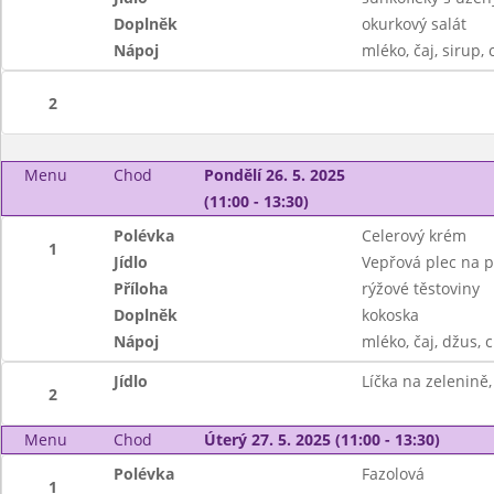
Doplněk
okurkový salát
Nápoj
mléko, čaj, sirup, 
2
Menu
Chod
Pondělí 26. 5. 2025
(11:00 - 13:30)
Polévka
Celerový krém
1
Jídlo
Vepřová plec na p
Příloha
rýžové těstoviny
Doplněk
kokoska
Nápoj
mléko, čaj, džus, c
Jídlo
Líčka na zelenině
2
Menu
Chod
Úterý 27. 5. 2025 (11:00 - 13:30)
Polévka
Fazolová
1