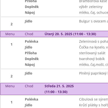
Příloha
Bramborová kaše
Doplněk
výběr zeleniny
Nápoj
mléko, čaj, ochuc
Jídlo
Bulgur s ovocem
2
Menu
Chod
Úterý 20. 5. 2025 (11:00 - 13:30)
Polévka
Zeleninová s poh
1
Jídlo
Čočka na kyselo, v
Příloha
sterilovaný salát
Doplněk
tvarohový bobík
Nápoj
mléko, čaj,mošt, c
Jídlo
Plněný paprikový 
2
Menu
Chod
Středa 21. 5. 2025
(11:00 - 13:30)
Polévka
Cibulová se sýre
1
Jídlo
Krůtí plátky s ho