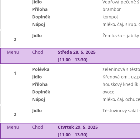
Jídlo
Vepřová pečeně š
Příloha
brambor
Doplněk
kompot
Nápoj
mléko, čaj, sirup, 
Jídlo
Žemlovka s jablky
2
Menu
Chod
Středa 28. 5. 2025
(11:00 - 13:30)
Polévka
zeleninová s těst
1
Jídlo
Křenová om., uz.p
Příloha
houskový knedlík
Doplněk
ovoce
Nápoj
mléko, čaj, ochuce
Jídlo
Těstovinový salát
2
Menu
Chod
Čtvrtek 29. 5. 2025
(11:00 - 13:30)