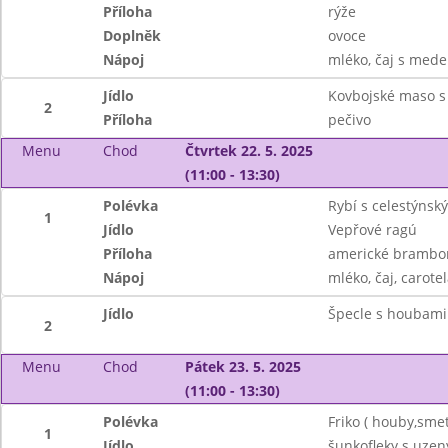
Příloha
rýže
Doplněk
ovoce
Nápoj
mléko, čaj s mede
Jídlo
Kovbojské maso s
2
Příloha
pečivo
Menu
Chod
Čtvrtek 22. 5. 2025
(11:00 - 13:30)
Polévka
Rybí s celestýnsk
1
Jídlo
Vepřové ragú
Příloha
americké brambo
Nápoj
mléko, čaj, carotel
Jídlo
Špecle s houbami
2
Menu
Chod
Pátek 23. 5. 2025
(11:00 - 13:30)
Polévka
Friko ( houby,smet
1
Jídlo
šunkofleky s uz