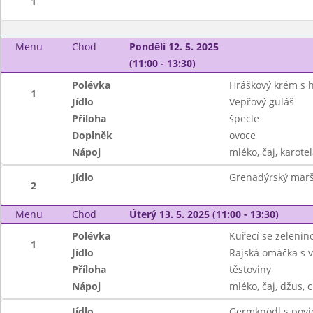
1
Menu
Chod
Pondělí 12. 5. 2025
(11:00 - 13:30)
Polévka
Hráškový krém s 
1
Jídlo
Vepřový guláš
Příloha
špecle
Doplněk
ovoce
Nápoj
mléko, čaj, karotel
Jídlo
Grenadýrský marš
2
Menu
Chod
Úterý 13. 5. 2025 (11:00 - 13:30)
Polévka
Kuřecí se zeleni
1
Jídlo
Rajská omáčka s
Příloha
těstoviny
Nápoj
mléko, čaj, džus, c
Jídlo
Germknödl s povi