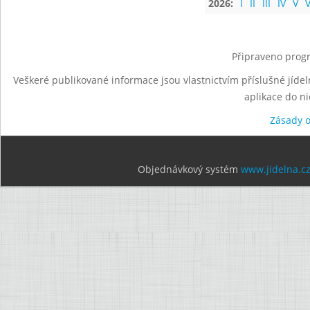
2026:
I
II
III
IV
V
V
Připraveno progr
Veškeré publikované informace jsou vlastnictvím příslušné jídel
aplikace do n
Zásady 
Objednávkový systém
www.jidelna.c