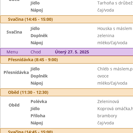
Jídlo
Tarhoňa s drůb
Nápoj
čaj/voda
Svačina (14:45 - 15:00)
Jídlo
Houska s máslem
Svačina
Doplněk
zelenina
Nápoj
mléko/čaj/voda
Menu
Chod
Úterý 27. 5. 2025
Přesnídávka (8:45 - 9:00)
Jídlo
Chléb s máslem,pl
Přesnídávka
Doplněk
ovoce
Nápoj
mléko/čaj/voda
Oběd (11:30 - 12:30)
Polévka
Zeleninová
Oběd
Jídlo
Koprová omáčka,
Příloha
brambory
Nápoj
čaj/voda
Svačina (14:45 - 15:00)