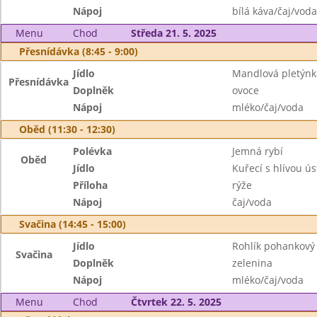
Nápoj
bílá káva/čaj/voda
Menu
Chod
Středa 21. 5. 2025
Přesnídávka (8:45 - 9:00)
Jídlo
Mandlová pletýnk
Přesnídávka
Doplněk
ovoce
Nápoj
mléko/čaj/voda
Oběd (11:30 - 12:30)
Polévka
Jemná rybí
Oběd
Jídlo
Kuřecí s hlívou ús
Příloha
rýže
Nápoj
čaj/voda
Svačina (14:45 - 15:00)
Jídlo
Rohlík pohankový
Svačina
Doplněk
zelenina
Nápoj
mléko/čaj/voda
Menu
Chod
Čtvrtek 22. 5. 2025