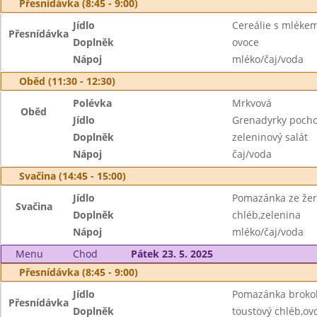
Přesnídávka (8:45 - 9:00)
Jídlo
Cereálie s mléke
Přesnídávka
Doplněk
ovoce
Nápoj
mléko/čaj/voda
Oběd (11:30 - 12:30)
Polévka
Mrkvová
Oběd
Jídlo
Grenadyrky pochod
Doplněk
zeleninový salát
Nápoj
čaj/voda
Svačina (14:45 - 15:00)
Jídlo
Pomazánka ze žerv
Svačina
Doplněk
chléb,zelenina
Nápoj
mléko/čaj/voda
Menu
Chod
Pátek 23. 5. 2025
Přesnídávka (8:45 - 9:00)
Jídlo
Pomazánka brokol
Přesnídávka
Doplněk
toustový chléb,ov