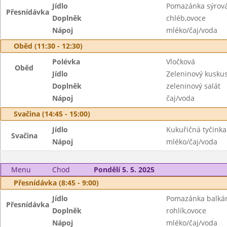
Jídlo
Pomazánka sýrov
Přesnídávka
Doplněk
chléb,ovoce
Nápoj
mléko/čaj/voda
Oběd (11:30 - 12:30)
Polévka
Vločková
Oběd
Jídlo
Zeleninový kusku
Doplněk
zeleninový salát
Nápoj
čaj/voda
Svačina (14:45 - 15:00)
Jídlo
Kukuřičná tyčinka
Svačina
Nápoj
mléko/čaj/voda
Menu
Chod
Pondělí 5. 5. 2025
Přesnídávka (8:45 - 9:00)
Jídlo
Pomazánka balká
Přesnídávka
Doplněk
rohlík,ovoce
Nápoj
mléko/čaj/voda