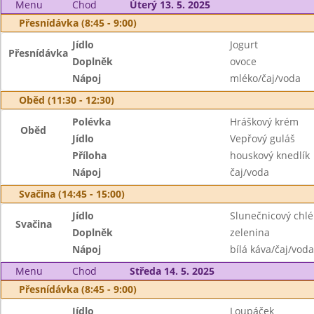
Menu
Chod
Úterý 13. 5. 2025
Přesnídávka (8:45 - 9:00)
Jídlo
Jogurt
Přesnídávka
Doplněk
ovoce
Nápoj
mléko/čaj/voda
Oběd (11:30 - 12:30)
Polévka
Hráškový krém
Oběd
Jídlo
Vepřový guláš
Příloha
houskový knedlík
Nápoj
čaj/voda
Svačina (14:45 - 15:00)
Jídlo
Slunečnicový ch
Svačina
Doplněk
zelenina
Nápoj
bílá káva/čaj/voda
Menu
Chod
Středa 14. 5. 2025
Přesnídávka (8:45 - 9:00)
Jídlo
Loupáček