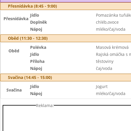
Přesnídávka (8:45 - 9:00)
Jídlo
Pomazánka tuňák
Přesnídávka
Doplněk
chléb,ovoce
Nápoj
mléko/čaj/voda
Oběd (11:30 - 12:30)
Polévka
Masová krémová
Oběd
Jídlo
Rajská omáčka s 
Příloha
těstoviny
Nápoj
čaj/voda
Svačina (14:45 - 15:00)
Jídlo
Jogurt
Svačina
Nápoj
mléko/čaj/voda
Reklama: