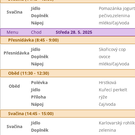
Jídlo
Pomazánka jogurt
Svačina
Doplněk
pečivo,zelenina
Nápoj
mléko/čaj/voda
Menu
Chod
Středa 28. 5. 2025
Přesnídávka (8:45 - 9:00)
Jídlo
Skořicový cop
Přesnídávka
Doplněk
ovoce
Nápoj
mléko/čaj/voda
Oběd (11:30 - 12:30)
Polévka
Hrstková
Oběd
Jídlo
Kuřecí perkelt
Příloha
rýže
Nápoj
čaj/voda
Svačina (14:45 - 15:00)
Jídlo
Karlovarský rohlík
Svačina
Doplněk
zelenina