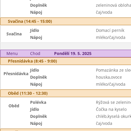
Doplněk
zeleninová obloh
Nápoj
čaj/voda
Svačina (14:45 - 15:00)
Jídlo
Domací perník
Svačina
Nápoj
mléko/čaj/voda
Menu
Chod
Pondělí 19. 5. 2025
Přesnídávka (8:45 - 9:00)
Jídlo
Pomazánka ze sl
Přesnídávka
Doplněk
houska,ovoce
Nápoj
mléko/čaj/voda
Oběd (11:30 - 12:30)
Polévka
Rýžová se zeleni
Oběd
Jídlo
Čočka na kyselo
Doplněk
chléb,kyselá okur
Nápoj
čaj/voda