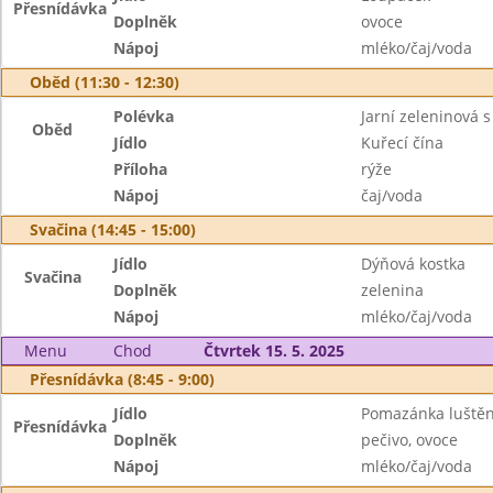
Přesnídávka
Doplněk
ovoce
Nápoj
mléko/čaj/voda
Oběd (11:30 - 12:30)
Polévka
Jarní zeleninová 
Oběd
Jídlo
Kuřecí čína
Příloha
rýže
Nápoj
čaj/voda
Svačina (14:45 - 15:00)
Jídlo
Dýňová kostka
Svačina
Doplněk
zelenina
Nápoj
mléko/čaj/voda
Menu
Chod
Čtvrtek 15. 5. 2025
Přesnídávka (8:45 - 9:00)
Jídlo
Pomazánka luštěn
Přesnídávka
Doplněk
pečivo, ovoce
Nápoj
mléko/čaj/voda