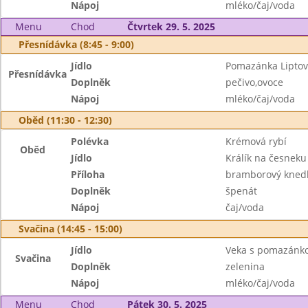
Nápoj
mléko/čaj/voda
Menu
Chod
Čtvrtek 29. 5. 2025
Přesnídávka (8:45 - 9:00)
Jídlo
Pomazánka Liptovs
Přesnídávka
Doplněk
pečivo,ovoce
Nápoj
mléko/čaj/voda
Oběd (11:30 - 12:30)
Polévka
Krémová rybí
Oběd
Jídlo
Králík na česneku
Příloha
bramborový knedl
Doplněk
špenát
Nápoj
čaj/voda
Svačina (14:45 - 15:00)
Jídlo
Veka s pomazánk
Svačina
Doplněk
zelenina
Nápoj
mléko/čaj/voda
Menu
Chod
Pátek 30. 5. 2025