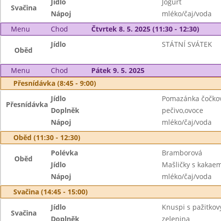
Jídlo
Jogurt
Svačina
Nápoj
mléko/čaj/voda
Menu
Chod
Čtvrtek 8. 5. 2025 (11:30 - 12:30)
Jídlo
STÁTNÍ SVÁTEK
Oběd
Menu
Chod
Pátek 9. 5. 2025
Přesnídávka (8:45 - 9:00)
Jídlo
Pomazánka čočko
Přesnídávka
Doplněk
pečivo,ovoce
Nápoj
mléko/čaj/voda
Oběd (11:30 - 12:30)
Polévka
Bramborová
Oběd
Jídlo
Mašličky s kakae
Nápoj
mléko/čaj/voda
Svačina (14:45 - 15:00)
Jídlo
Knuspi s pažitko
Svačina
Doplněk
zelenina