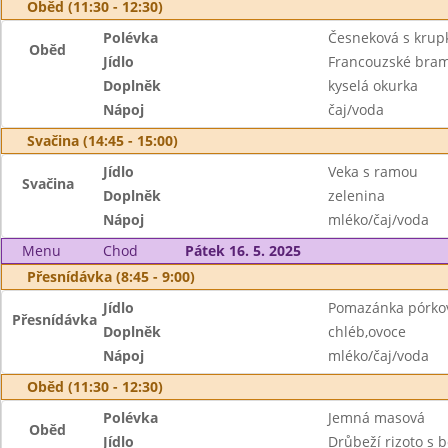
Oběd (11:30 - 12:30)
Polévka
Česneková s krup
Oběd
Jídlo
Francouzské bram
Doplněk
kyselá okurka
Nápoj
čaj/voda
Svačina (14:45 - 15:00)
Jídlo
Veka s ramou
Svačina
Doplněk
zelenina
Nápoj
mléko/čaj/voda
Menu
Chod
Pátek 16. 5. 2025
Přesnídávka (8:45 - 9:00)
Jídlo
Pomazánka pórko
Přesnídávka
Doplněk
chléb,ovoce
Nápoj
mléko/čaj/voda
Oběd (11:30 - 12:30)
Polévka
Jemná masová
Oběd
Jídlo
Drůbeží rizoto s 