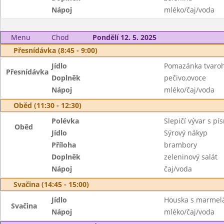
Nápoj
mléko/čaj/voda
Menu
Chod
Pondělí 12. 5. 2025
Přesnídávka (8:45 - 9:00)
Jídlo
Pomazánka tvaro
Přesnídávka
Doplněk
pečivo,ovoce
Nápoj
mléko/čaj/voda
Oběd (11:30 - 12:30)
Polévka
Slepičí vývar s p
Oběd
Jídlo
Sýrový nákyp
Příloha
brambory
Doplněk
zeleninový salát
Nápoj
čaj/voda
Svačina (14:45 - 15:00)
Jídlo
Houska s marme
Svačina
Nápoj
mléko/čaj/voda