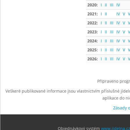
2020:
I
II
III
IV
2021:
I
II
IV
V
V
2022:
I
II
III
IV
V
V
2023:
I
II
III
IV
V
V
2024:
I
II
III
IV
V
V
2025:
I
II
III
IV
V
V
2026:
I
II
III
IV
V
V
Připraveno progr
Veškeré publikované informace jsou vlastnictvím příslušné jídel
aplikace do n
Zásady 
Objednávkový systém
www.jidelna.c