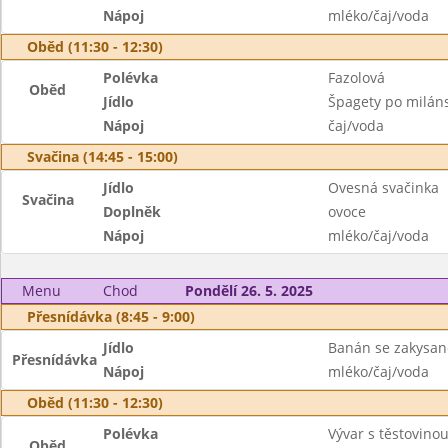
Nápoj
mléko/čaj/voda
Oběd (11:30 - 12:30)
Polévka
Fazolová
Oběd
Jídlo
Špagety po milán
Nápoj
čaj/voda
Svačina (14:45 - 15:00)
Jídlo
Ovesná svačinka
Svačina
Doplněk
ovoce
Nápoj
mléko/čaj/voda
Menu
Chod
Pondělí 26. 5. 2025
Přesnídávka (8:45 - 9:00)
Jídlo
Banán se zakysa
Přesnídávka
Nápoj
mléko/čaj/voda
Oběd (11:30 - 12:30)
Polévka
Vývar s těstovino
Oběd