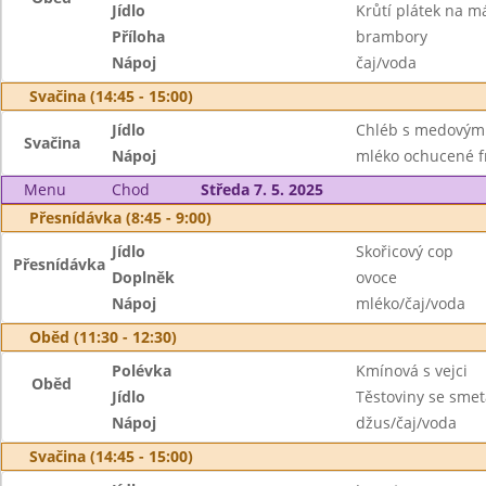
Jídlo
Krůtí plátek na m
Příloha
brambory
Nápoj
čaj/voda
Svačina (14:45 - 15:00)
Jídlo
Chléb s medovým
Svačina
Nápoj
mléko ochucené f
Menu
Chod
Středa 7. 5. 2025
Přesnídávka (8:45 - 9:00)
Jídlo
Skořicový cop
Přesnídávka
Doplněk
ovoce
Nápoj
mléko/čaj/voda
Oběd (11:30 - 12:30)
Polévka
Kmínová s vejci
Oběd
Jídlo
Těstoviny se sme
Nápoj
džus/čaj/voda
Svačina (14:45 - 15:00)