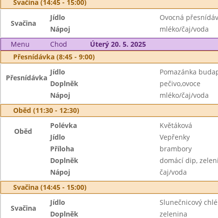
Svačina (14:45 - 15:00)
Jídlo
Ovocná přesnídá
Svačina
Nápoj
mléko/čaj/voda
Menu
Chod
Úterý 20. 5. 2025
Přesnídávka (8:45 - 9:00)
Jídlo
Pomazánka budape
Přesnídávka
Doplněk
pečivo,ovoce
Nápoj
mléko/čaj/voda
Oběd (11:30 - 12:30)
Polévka
Květáková
Oběd
Jídlo
Vepřenky
Příloha
brambory
Doplněk
domácí dip, zelen
Nápoj
čaj/voda
Svačina (14:45 - 15:00)
Jídlo
Slunečnicový chl
Svačina
Doplněk
zelenina