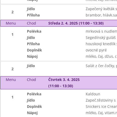
Jídlo
Zapečený květák s
2
Příloha
brambor, hlávk.sa
Menu
Chod
Středa 2. 4. 2025 (11:00 - 13:30)
Polévka
mrkvová s nudlem
1
Jídlo
Segedínský guláš
Příloha
houskový knedlík
Doplněk
ovocné pyré
Nápoj
mléko, čaj, džus, c
Jídlo
Salát z čer.čočky,
2
Menu
Chod
Čtvrtek 3. 4. 2025
(11:00 - 13:30)
Polévka
Kaldoun
1
Jídlo
Zapeč.těstoviny s
Doplněk
Snickers Ice Crea
Nápoj
mléko, čaj, vitam.