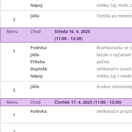
Nápoj
mléko, čaj, mošt, c
Jídlo
Tortilla po mexick
2
Menu
Chod
Středa 16. 4. 2025
(11:00 - 13:30)
Polévka
Bramboračka se 
1
Jídlo
fazole v rajčatov
Příloha
pečivo
Doplněk
velikonoční snack
Nápoj
mléko, čaj s mede
Jídlo
Kuskus zeleninový,
2
Menu
Chod
Čtvrtek 17. 4. 2025 (11:00 - 13:30)
Polévka
Velikonoční prázd
1
2