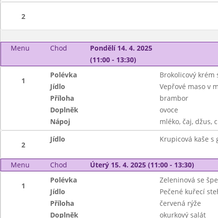
2
Menu
Chod
Pondělí 14. 4. 2025
(11:00 - 13:30)
Polévka
Brokolicový krém 
1
Jídlo
Vepřové maso v m
Příloha
brambor
Doplněk
ovoce
Nápoj
mléko, čaj, džus, c
Jídlo
Krupicová kaše s
2
Menu
Chod
Úterý 15. 4. 2025 (11:00 - 13:30)
Polévka
Zeleninová se šp
1
Jídlo
Pečené kuřecí ste
Příloha
červená rýže
Doplněk
okurkový salát