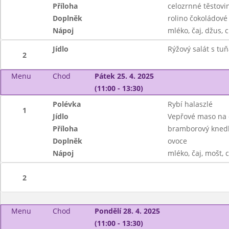
Příloha
celozrnné těstovi
Doplněk
rolino čokoládové
Nápoj
mléko, čaj, džus, c
Jídlo
Rýžový salát s tu
2
Menu
Chod
Pátek 25. 4. 2025
(11:00 - 13:30)
Polévka
Rybí halaszlé
1
Jídlo
Vepřové maso na
Příloha
bramborový knedl
Doplněk
ovoce
Nápoj
mléko, čaj, mošt, c
2
Menu
Chod
Pondělí 28. 4. 2025
(11:00 - 13:30)