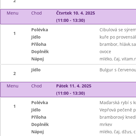
2
Menu
Chod
Čtvrtek 10. 4. 2025
(11:00 - 13:30)
Polévka
Cibulová se sýre
1
Jídlo
kuře po provensá
Příloha
brambor, hlávk.sa
Doplněk
ovoce
Nápoj
mléko, čaj, vitam.
Jídlo
Bulgur s červenou
2
Menu
Chod
Pátek 11. 4. 2025
(11:00 - 13:30)
Polévka
Maďarská rybí s k
1
Jídlo
Vepřová pečeně p
Příloha
bramborový knedl
Doplněk
mrkev
Nápoj
mléko, čaj, džus, c