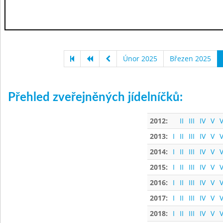
Únor 2025
Březen 2025
Přehled zveřejněných jídelníčků:
2012:
II
III
IV
V
V
2013:
I
II
III
IV
V
V
2014:
I
II
III
IV
V
V
2015:
I
II
III
IV
V
V
2016:
I
II
III
IV
V
V
2017:
I
II
III
IV
V
V
2018:
I
II
III
IV
V
V