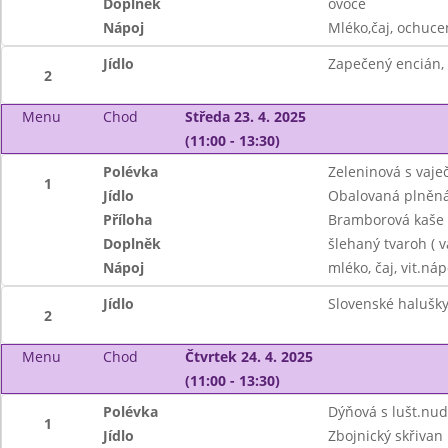
Doplněk
ovoce
Nápoj
Mléko,čaj, ochuce
Jídlo
Zapečený encián, 
2
Menu
Chod
Středa 23. 4. 2025
(11:00 - 13:30)
Polévka
Zeleninová s vaj
1
Jídlo
Obalovaná plněná
Příloha
Bramborová kaše
Doplněk
šlehaný tvaroh ( va
Nápoj
mléko, čaj, vit.náp
Jídlo
Slovenské halušky
2
Menu
Chod
Čtvrtek 24. 4. 2025
(11:00 - 13:30)
Polévka
Dýňová s lušt.nud
1
Jídlo
Zbojnický skřivan