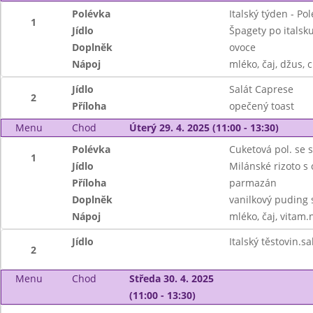
Polévka
Italský týden - P
1
Jídlo
Špagety po italsk
Doplněk
ovoce
Nápoj
mléko, čaj, džus, c
Jídlo
Salát Caprese
2
Příloha
opečený toast
Menu
Chod
Úterý 29. 4. 2025 (11:00 - 13:30)
Polévka
Cuketová pol. se
1
Jídlo
Milánské rizoto s 
Příloha
parmazán
Doplněk
vanilkový puding 
Nápoj
mléko, čaj, vitam.
Jídlo
Italský těstovin.sa
2
Menu
Chod
Středa 30. 4. 2025
(11:00 - 13:30)