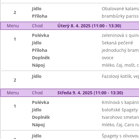
Jídlo
Obalované kalamá
2
Příloha
brambůrky parissi
Menu
Chod
Úterý 8. 4. 2025 (11:00 - 13:30)
Polévka
zeleninová s qui
1
Jídlo
Sekaná pečeně
Příloha
jednoduchý bramb
Doplněk
ovoce
Nápoj
mléko, čaj, mošt, c
Jídlo
Fazolový kotlík, ve
2
Menu
Chod
Středa 9. 4. 2025 (11:00 - 13:30)
Polévka
Kmínová s kapání
1
Jídlo
boloňské špagety
Doplněk
tvarohovo smetan
Nápoj
mléko, čaj, Caro n
Jídlo
Špagety s olivovo