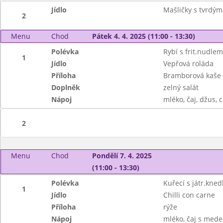
Jídlo
Mašličky s tvrdý
2
Menu
Chod
Pátek 4. 4. 2025 (11:00 - 13:30)
Polévka
Rybí s frit.nudlem
1
Jídlo
Vepřová roláda
Příloha
Bramborová kaše
Doplněk
zelný salát
Nápoj
mléko, čaj, džus, c
2
Menu
Chod
Pondělí 7. 4. 2025
(11:00 - 13:30)
Polévka
Kuřecí s játr.kned
1
Jídlo
Chilli con carne
Příloha
rýže
Nápoj
mléko, čaj s mede