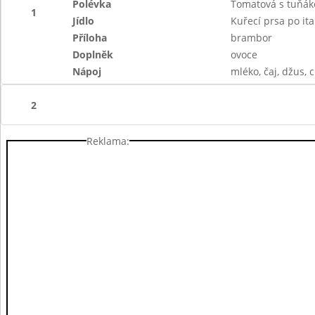
Polévka
Tomatová s tuňák
1
Jídlo
Kuřecí prsa po ita
Příloha
brambor
Doplněk
ovoce
Nápoj
mléko, čaj, džus, c
2
Reklama: