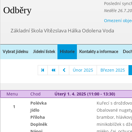
Poslední sync
Odběry
Neděle 26.7.2
Omezení obje
Základní škola Vítězslava Hálka Odolena Voda
Vybrat jídelnu
Jídelní lístek
Historie
Kontakty a informace
Doch
Únor 2025
Březen 2025
Menu
Chod
Úterý 1. 4. 2025 (11:00 - 13:30)
Polévka
Kuřecí s drožďovo
1
Jídlo
Obalované nugety 
Příloha
brambor, hlávkový
Doplněk
minikoblížek s d
Nápoj
mléko, čaj, ochuce