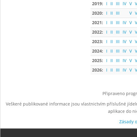
2019:
I
II
III
IV
V
V
2020:
I
II
III
V
V
2021:
I
II
III
IV
V
V
2022:
I
II
III
IV
V
V
2023:
I
II
III
IV
V
V
2024:
I
II
III
IV
V
V
2025:
I
II
III
IV
V
V
2026:
I
II
III
IV
V
V
Připraveno progr
Veškeré publikované informace jsou vlastnictvím příslušné jídel
aplikace do n
Zásady 