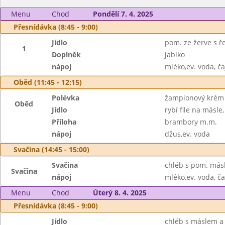
Menu
Chod
Pondělí 7. 4. 2025
Přesnídávka (8:45 - 9:00)
Jídlo
pom. ze žerve s ř
1
Doplněk
jablko
nápoj
mléko,ev. voda, ča
Oběd (11:45 - 12:15)
Polévka
žampionový krém 
Oběd
Jídlo
rybí file na másle
Příloha
brambory m.m.
nápoj
džus,ev. voda
Svačina (14:45 - 15:00)
Svačina
chléb s pom. másl
Svačina
nápoj
mléko,ev. voda, ča
Menu
Chod
Úterý 8. 4. 2025
Přesnídávka (8:45 - 9:00)
Jídlo
chléb s máslem 