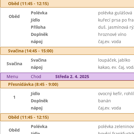
Oběd (11:45 - 12:15)
Polévka
polévka gulášová
Oběd
Jídlo
kuřecí prsa po fr
Příloha
duš. jasmínová rý
Doplněk
hroznové víno
nápoj
čaj,ev. voda
Svačina (14:45 - 15:00)
Svačina
loupáček, jablko
Svačina
nápoj
kakao, ev. čaj, vod
Menu
Chod
Středa 2. 4. 2025
Přesnídávka (8:45 - 9:00)
Jídlo
ovocný kefír, rohlí
1
Doplněk
banán
nápoj
čaj,ev. voda
Oběd (11:45 - 12:15)
Polévka
polévka zeleninov
Oběd
Jídlo
hovězí frankfurts