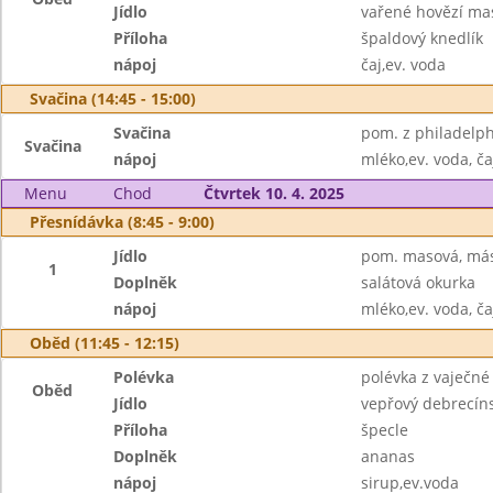
Jídlo
vařené hovězí ma
Příloha
špaldový knedlík
nápoj
čaj,ev. voda
Svačina (14:45 - 15:00)
Svačina
pom. z philadelp
Svačina
nápoj
mléko,ev. voda, ča
Menu
Chod
Čtvrtek 10. 4. 2025
Přesnídávka (8:45 - 9:00)
Jídlo
pom. masová, más
1
Doplněk
salátová okurka
nápoj
mléko,ev. voda, ča
Oběd (11:45 - 12:15)
Polévka
polévka z vaječné 
Oběd
Jídlo
vepřový debrecíns
Příloha
špecle
Doplněk
ananas
nápoj
sirup,ev.voda