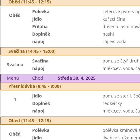
Oběd (11:45 - 12:15)
Polévka
celerové pyre s 
Oběd
Jídlo
kuřecí čína
Příloha
dušená jasminová
Doplněk
nashi
nápoj
čaj,ev. voda
Svačina (14:45 - 15:00)
Svačina
pom. ze čtyř druh
Svačina
nápoj
mléko,ev. voda, ča
Menu
Chod
Středa 30. 4. 2025
Přesnídávka (8:45 - 9:00)
Jídlo
pom. ze steril. č
1
Doplněk
ředkvičky
nápoj
mléko,ev. voda, ča
Oběd (11:45 - 12:15)
Polévka
polévka kmínová s
Oběd
Jídlo
lívance s džemem