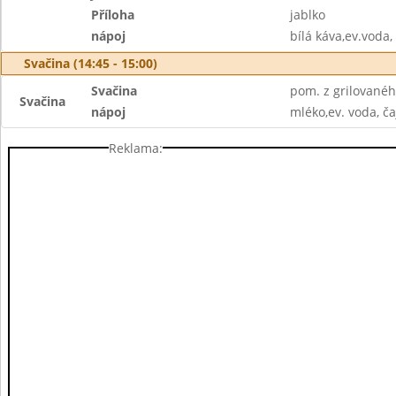
Příloha
jablko
nápoj
bílá káva,ev.voda, 
Svačina (14:45 - 15:00)
Svačina
pom. z grilovanéh
Svačina
nápoj
mléko,ev. voda, ča
Reklama: