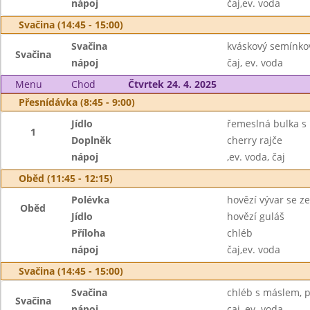
nápoj
čaj,ev. voda
Svačina (14:45 - 15:00)
Svačina
kváskový semínkov
Svačina
nápoj
čaj, ev. voda
Menu
Chod
Čtvrtek 24. 4. 2025
Přesnídávka (8:45 - 9:00)
Jídlo
řemeslná bulka s
1
Doplněk
cherry rajče
nápoj
,ev. voda, čaj
Oběd (11:45 - 12:15)
Polévka
hovězí vývar se ze
Oběd
Jídlo
hovězí guláš
Příloha
chléb
nápoj
čaj,ev. voda
Svačina (14:45 - 15:00)
Svačina
chléb s máslem, 
Svačina
nápoj
caj, ev. voda