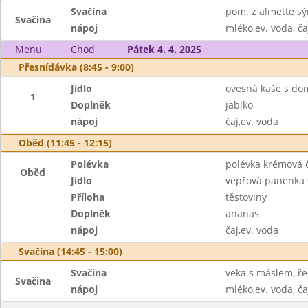
Svačina
pom. z almette sý
Svačina
nápoj
mléko,ev. voda, ča
Menu
Chod
Pátek 4. 4. 2025
Přesnídávka (8:45 - 9:00)
Jídlo
ovesná kaše s do
1
Doplněk
jablko
nápoj
čaj,ev. voda
Oběd (11:45 - 12:15)
Polévka
polévka krémová 
Oběd
Jídlo
vepřová panenka 
Příloha
těstoviny
Doplněk
ananas
nápoj
čaj,ev. voda
Svačina (14:45 - 15:00)
Svačina
veka s máslem, ře
Svačina
nápoj
mléko,ev. voda, ča