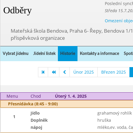
Poslední sync
Odběry
Středa 15.7.20
Omezení obje
Mateřská škola Bendova, Praha 6- Řepy, Bendova 1/
příspěvková organizace
Vybrat jídelnu
Jídelní lístek
Historie
Kontakty a informace
Spot
Únor 2025
Březen 2025
Menu
Chod
Úterý 1. 4. 2025
Přesnídávka (8:45 - 9:00)
Jídlo
grahamový rohlík
1
Doplněk
hruška
nápoj
mléko,ev. voda, ča