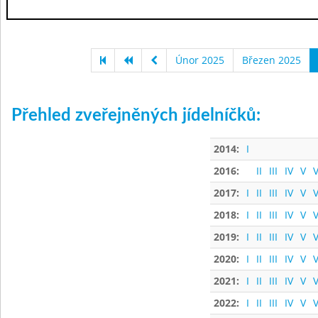
Únor 2025
Březen 2025
Přehled zveřejněných jídelníčků:
2014:
I
2016:
II
III
IV
V
V
2017:
I
II
III
IV
V
V
2018:
I
II
III
IV
V
V
2019:
I
II
III
IV
V
V
2020:
I
II
III
IV
V
V
2021:
I
II
III
IV
V
V
2022:
I
II
III
IV
V
V