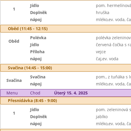
Jídlo
pom. hermelínová,
1
Doplněk
hruška
nápoj
mléko,ev. voda, ča
Oběd (11:45 - 12:15)
Polévka
polévka zelenino
Oběd
Jídlo
červená čočka s r
Příloha
vejce
nápoj
čaj,ev. voda
Svačina (14:45 - 15:00)
Svačina
pom., z tuňáka s 
Svačina
nápoj
mléko,ev. voda, ča
Menu
Chod
Úterý 15. 4. 2025
Přesnídávka (8:45 - 9:00)
Jídlo
pom. zeleninová 
1
Doplněk
jablko
nápoj
mléko,ev. voda, ča