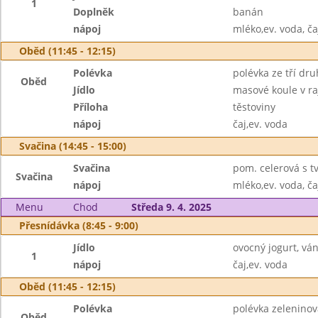
1
Doplněk
banán
nápoj
mléko,ev. voda, ča
Oběd (11:45 - 12:15)
Polévka
polévka ze tří dr
Oběd
Jídlo
masové koule v r
Příloha
těstoviny
nápoj
čaj,ev. voda
Svačina (14:45 - 15:00)
Svačina
pom. celerová s t
Svačina
nápoj
mléko,ev. voda, ča
Menu
Chod
Středa 9. 4. 2025
Přesnídávka (8:45 - 9:00)
Jídlo
ovocný jogurt, vá
1
nápoj
čaj,ev. voda
Oběd (11:45 - 12:15)
Polévka
polévka zeleninov
Oběd