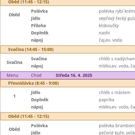
Oběd (11:45 - 12:15)
Polévka
polévka rybí krém
Oběd
Jídlo
vepřový řecký gul
Příloha
kloboučky
Doplněk
nashi
nápoj
čaj,ev. voda
Svačina (14:45 - 15:00)
Svačina
chléb s nadýchano
Svačina
nápoj
mléko,ev. voda, ča
Menu
Chod
Středa 16. 4. 2025
Přesnídávka (8:45 - 9:00)
Jídlo
chléb s máslem
1
Doplněk
paprika
nápoj
mléko,ev. voda, ča
Oběd (11:45 - 12:15)
Polévka
polévka bramboro
Oběd
Jídlo
pečené kuře, veli