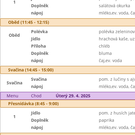
1
Doplněk
salátová okurka
nápoj
mléko,ev. voda, ča
Oběd (11:45 - 12:15)
Polévka
polévka zeleninov
Oběd
Jídlo
hrachová kaše, uz.
Příloha
chléb
Doplněk
bluma
nápoj
čaj,ev. voda
Svačina (14:45 - 15:00)
Svačina
pom. z lučiny s aj
Svačina
nápoj
mléko,ev. voda, ča
Menu
Chod
Úterý 29. 4. 2025
Přesnídávka (8:45 - 9:00)
Jídlo
pom. z husích jater
1
Doplněk
paprika
nápoj
mléko,ev. voda, ča