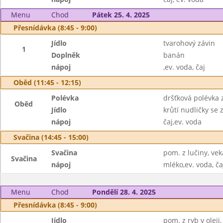
Menu
Chod
Pátek 25. 4. 2025
Přesnídávka (8:45 - 9:00)
Jídlo
tvarohový závin
1
Doplněk
banán
nápoj
,ev. voda, čaj
Oběd (11:45 - 12:15)
Polévka
dršťková polévka z
Oběd
Jídlo
krůtí nudličky se
nápoj
čaj,ev. voda
Svačina (14:45 - 15:00)
Svačina
pom. z lučiny, vek
Svačina
nápoj
mléko,ev. voda, ča
Menu
Chod
Pondělí 28. 4. 2025
Přesnídávka (8:45 - 9:00)
Jídlo
pom. z ryb v oleji,