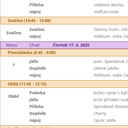
Příloha
salátová okurka
nápoj
mošt,ev.voda
Svačina (14:45 - 15:00)
Svačina
falešný humr, roh
Svačina
nápoj
mléko,ev. voda, ča
Menu
Chod
Čtvrtek 17. 4. 2025
Přesnídávka (8:45 - 9:00)
Jídlo
pom. špenátová, t
1
Doplněk
zelené jablko
nápoj
mléko,ev. voda, ča
Oběd (11:45 - 12:15)
Polévka
kuřecí vývar s by
Oběd
Jídlo
krůtí přírodní nud
Příloha
špenátové těsto
Doplněk
cherry
nápoj
čaj,ev. voda