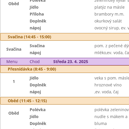
Polévka
zeleninový vývar 
Oběd
Jídlo
platýz na másle
Příloha
brambory m.m.
Doplněk
okurkový salát
nápoj
ovocný sirup, ev. 
Svačina (14:45 - 15:00)
Svačina
pom. z pečené dýn
Svačina
nápoj
mléko,ev. voda, ča
Menu
Chod
Středa 23. 4. 2025
Přesnídávka (8:45 - 9:00)
Jídlo
veka s pom. más
1
Doplněk
hroznové víno
nápoj
,ev. voda, čaj
Oběd (11:45 - 12:15)
Polévka
polévka zeleninov
Oběd
Jídlo
nudle s mákem a
Doplněk
bluma