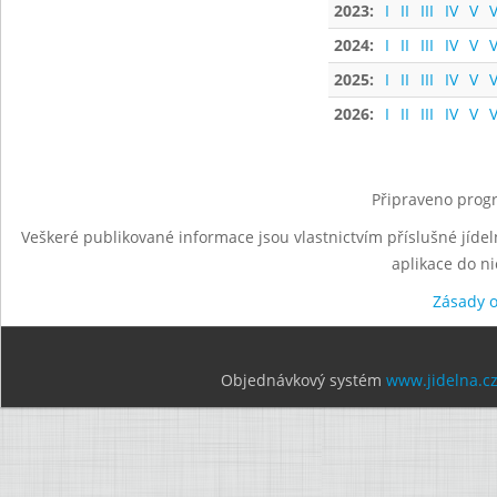
2023:
I
II
III
IV
V
V
2024:
I
II
III
IV
V
V
2025:
I
II
III
IV
V
V
2026:
I
II
III
IV
V
V
Připraveno progr
Veškeré publikované informace jsou vlastnictvím příslušné jídel
aplikace do n
Zásady 
Objednávkový systém
www.jidelna.c