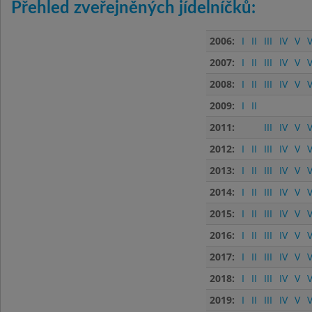
Přehled zveřejněných jídelníčků:
2006:
I
II
III
IV
V
V
2007:
I
II
III
IV
V
V
2008:
I
II
III
IV
V
V
2009:
I
II
2011:
III
IV
V
V
2012:
I
II
III
IV
V
V
2013:
I
II
III
IV
V
V
2014:
I
II
III
IV
V
V
2015:
I
II
III
IV
V
V
2016:
I
II
III
IV
V
V
2017:
I
II
III
IV
V
V
2018:
I
II
III
IV
V
V
2019:
I
II
III
IV
V
V