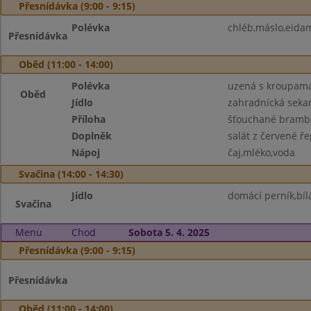
Přesnídávka (9:00 - 9:15)
Polévka
chléb,máslo,eida
Přesnídávka
Oběd (11:00 - 14:00)
Polévka
uzená s kroupam
Oběd
Jídlo
zahradnícká seka
Příloha
šťouchané brambo
Doplněk
salát z červené ř
Nápoj
čaj,mléko,voda
Svačina (14:00 - 14:30)
Jídlo
domácí perník,bíl
Svačina
Menu
Chod
Sobota 5. 4. 2025
Přesnídávka (9:00 - 9:15)
Přesnídávka
Oběd (11:00 - 14:00)