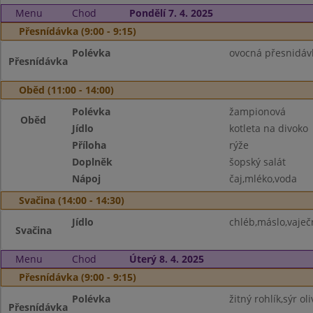
Menu
Chod
Pondělí 7. 4. 2025
Přesnídávka (9:00 - 9:15)
Polévka
ovocná přesnidávk
Přesnídávka
Oběd (11:00 - 14:00)
Polévka
žampionová
Oběd
Jídlo
kotleta na divoko
Příloha
rýže
Doplněk
šopský salát
Nápoj
čaj,mléko,voda
Svačina (14:00 - 14:30)
Jídlo
chléb,máslo,vaječ
Svačina
Menu
Chod
Úterý 8. 4. 2025
Přesnídávka (9:00 - 9:15)
Polévka
žitný rohlík,sýr o
Přesnídávka