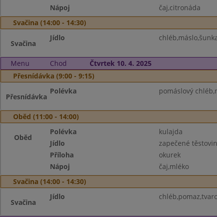
Nápoj
čaj,citronáda
Svačina (14:00 - 14:30)
Jídlo
chléb,máslo,šunka
Svačina
Menu
Chod
Čtvrtek 10. 4. 2025
Přesnídávka (9:00 - 9:15)
Polévka
pomáslový chléb,
Přesnídávka
Oběd (11:00 - 14:00)
Polévka
kulajda
Oběd
Jídlo
zapečené těstovi
Příloha
okurek
Nápoj
čaj,mléko
Svačina (14:00 - 14:30)
Jídlo
chléb,pomaz,tvar
Svačina