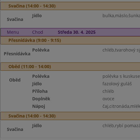
Svačina (14:00 - 14:30)
Jídlo
bulka,máslo,šunka
Svačina
Menu
Chod
Středa 30. 4. 2025
Přesnídávka (9:00 - 9:15)
Polévka
chléb,tvarohový sý
Přesnídávka
Oběd (11:00 - 14:00)
Polévka
polévka s kuskus
Oběd
Jídlo
fazolový guláš
Příloha
chléb
Doplněk
ovoce
Nápoj
čaj,citronáda,mlé
Svačina (14:00 - 14:30)
Jídlo
chléb,rybí pomaz
Svačina