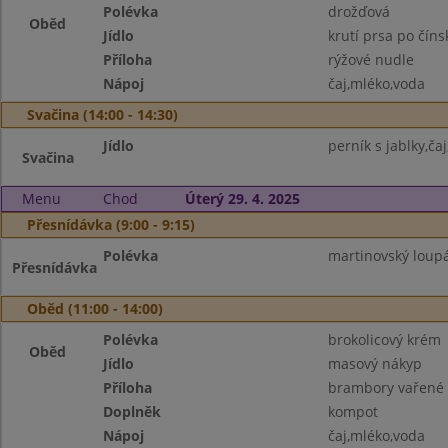
Polévka
drožďová
Oběd
Jídlo
krutí prsa po číns
Příloha
rýžové nudle
Nápoj
čaj,mléko,voda
Svačina (14:00 - 14:30)
Jídlo
perník s jablky,ča
Svačina
Menu
Chod
Úterý 29. 4. 2025
Přesnídávka (9:00 - 9:15)
Polévka
martinovský loupá
Přesnídávka
Oběd (11:00 - 14:00)
Polévka
brokolicový krém
Oběd
Jídlo
masový nákyp
Příloha
brambory vařené
Doplněk
kompot
Nápoj
čaj,mléko,voda