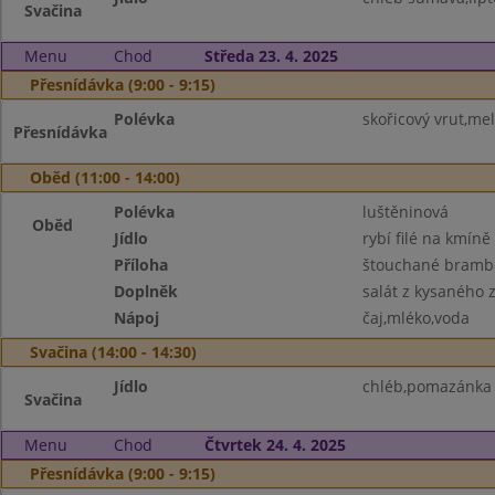
Svačina
Menu
Chod
Středa 23. 4. 2025
Přesnídávka (9:00 - 9:15)
Polévka
skořicový vrut,me
Přesnídávka
Oběd (11:00 - 14:00)
Polévka
luštěninová
Oběd
Jídlo
rybí filé na kmíně
Příloha
štouchané brambo
Doplněk
salát z kysaného z
Nápoj
čaj,mléko,voda
Svačina (14:00 - 14:30)
Jídlo
chléb,pomazánka 
Svačina
Menu
Chod
Čtvrtek 24. 4. 2025
Přesnídávka (9:00 - 9:15)