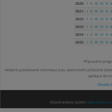
2020:
I
II
III
IV
V
V
2021:
I
II
III
IV
V
V
2022:
I
II
III
IV
V
V
2023:
I
II
III
IV
V
V
2024:
I
II
III
IV
V
V
2025:
I
II
III
IV
V
V
Připraveno progr
Veškeré publikované informace jsou vlastnictvím příslušné jídel
aplikace do n
Zásady 
Objednávkový systém
www.jidelna.c