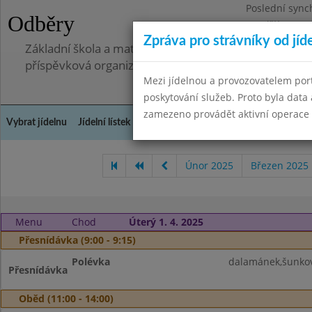
Poslední sync
Odběry
Pondělí 7.7.20
Zpráva pro strávníky od jíd
Základní škola a mateřská škola, Pavlovice u Přerova,
příspěvková organizace
Mezi jídelnou a provozovatelem por
poskytování služeb. Proto byla dat
zamezeno provádět aktivní operace (
Vybrat jídelnu
Jídelní lístek
Historie
Kontakty a informace
Spot
Únor 2025
Březen 2025
Menu
Chod
Úterý 1. 4. 2025
Přesnídávka (9:00 - 9:15)
Polévka
dalamánek,šunkov
Přesnídávka
Oběd (11:00 - 14:00)