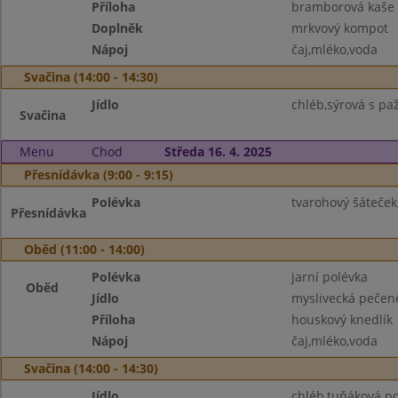
Příloha
bramborová kaše
Doplněk
mrkvový kompot
Nápoj
čaj,mléko,voda
Svačina (14:00 - 14:30)
Jídlo
chléb,sýrová s paž
Svačina
Menu
Chod
Středa 16. 4. 2025
Přesnídávka (9:00 - 9:15)
Polévka
tvarohový šáteče
Přesnídávka
Oběd (11:00 - 14:00)
Polévka
jarní polévka
Oběd
Jídlo
myslivecká pečen
Příloha
houskový knedlík
Nápoj
čaj,mléko,voda
Svačina (14:00 - 14:30)
Jídlo
chléb,tuňáková p