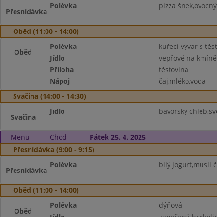
Polévka
pizza šnek,ovocný
Přesnídávka
Oběd (11:00 - 14:00)
Polévka
kuřecí vývar s těs
Oběd
Jídlo
vepřové na kmíně 
Příloha
těstovina
Nápoj
čaj,mléko,voda
Svačina (14:00 - 14:30)
Jídlo
bavorský chléb,šv
Svačina
Menu
Chod
Pátek 25. 4. 2025
Přesnídávka (9:00 - 9:15)
Polévka
bilý jogurt,musli 
Přesnídávka
Oběd (11:00 - 14:00)
Polévka
dýňová
Oběd
Jídlo
zapečená brokoli