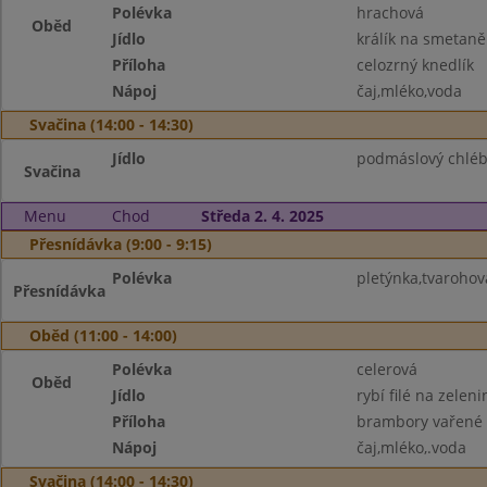
Polévka
hrachová
Oběd
Jídlo
králík na smetaně
Příloha
celozrný knedlík
Nápoj
čaj,mléko,voda
Svačina (14:00 - 14:30)
Jídlo
podmáslový chléb
Svačina
Menu
Chod
Středa 2. 4. 2025
Přesnídávka (9:00 - 9:15)
Polévka
pletýnka,tvarohov
Přesnídávka
Oběd (11:00 - 14:00)
Polévka
celerová
Oběd
Jídlo
rybí filé na zelen
Příloha
brambory vařené
Nápoj
čaj,mléko,.voda
Svačina (14:00 - 14:30)