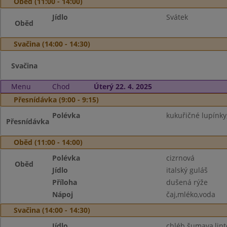
Oběd (11:00 - 14:00)
Jídlo
Svátek
Oběd
Svačina (14:00 - 14:30)
Svačina
Menu
Chod
Úterý 22. 4. 2025
Přesnídávka (9:00 - 9:15)
Polévka
kukuřičné lupínky
Přesnídávka
Oběd (11:00 - 14:00)
Polévka
cizrnová
Oběd
Jídlo
italský guláš
Příloha
dušená rýže
Nápoj
čaj,mléko,voda
Svačina (14:00 - 14:30)
Jídlo
chléb šumava,lipt