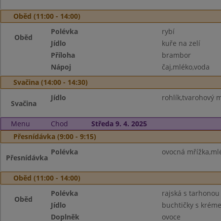
Oběd (11:00 - 14:00)
Polévka
rybí
Oběd
Jídlo
kuře na zelí
Příloha
brambor
Nápoj
čaj,mléko,voda
Svačina (14:00 - 14:30)
Jídlo
rohlík,tvarohový m
Svačina
Menu
Chod
Středa 9. 4. 2025
Přesnídávka (9:00 - 9:15)
Polévka
ovocná mřížka,ml
Přesnídávka
Oběd (11:00 - 14:00)
Polévka
rajská s tarhonou
Oběd
Jídlo
buchtičky s krém
Doplněk
ovoce