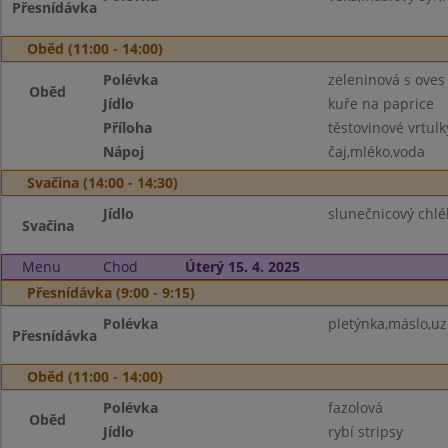
Přesnídávka
Oběd (11:00 - 14:00)
Polévka
zeleninová s oves
Oběd
Jídlo
kuře na paprice
Příloha
těstovinové vrtulk
Nápoj
čaj,mléko,voda
Svačina (14:00 - 14:30)
Jídlo
slunečnicový chl
Svačina
Menu
Chod
Úterý 15. 4. 2025
Přesnídávka (9:00 - 9:15)
Polévka
pletýnka,máslo,uz
Přesnídávka
Oběd (11:00 - 14:00)
Polévka
fazolová
Oběd
Jídlo
rybí stripsy