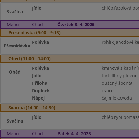
Jídlo
chléb,fazolová po
Svačina
Menu
Chod
Čtvrtek 3. 4. 2025
Přesnídávka (9:00 - 9:15)
Polévka
rohlík,jahodové k
Přesnídávka
Oběd (11:00 - 14:00)
Polévka
kmínová s kapán
Oběd
Jídlo
tortelllíny plněné
Příloha
dušený špenát
Doplněk
ovoce
Nápoj
čaj,mléko,voda
Svačina (14:00 - 14:30)
Jídlo
chléb,rybí pomaz
Svačina
Menu
Chod
Pátek 4. 4. 2025