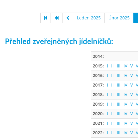
Leden 2025
Únor 2025
Přehled zveřejněných jídelníčků:
2014:
2015:
I
II
III
IV
V
V
2016:
I
II
III
IV
V
V
2017:
I
II
III
IV
V
V
2018:
I
II
III
IV
V
V
2019:
I
II
III
IV
V
V
2020:
I
II
III
IV
V
V
2021:
I
II
III
IV
V
V
2022:
I
II
III
IV
V
V