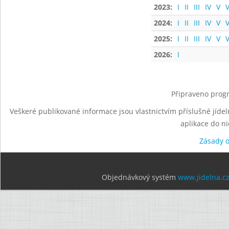
2023:
I
II
III
IV
V
V
2024:
I
II
III
IV
V
V
2025:
I
II
III
IV
V
V
2026:
I
Připraveno progr
Veškeré publikované informace jsou vlastnictvím příslušné jídel
aplikace do n
Zásady 
Objednávkový systém
www.jidelna.c