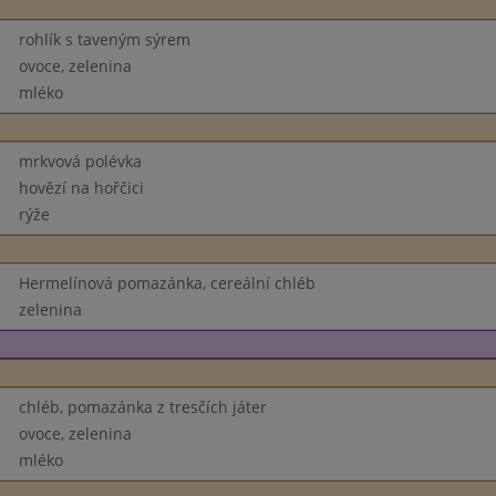
rohlík s taveným sýrem
ovoce, zelenina
mléko
mrkvová polévka
hovězí na hořčici
rýže
Hermelínová pomazánka, cereální chléb
zelenina
chléb, pomazánka z tresčích játer
ovoce, zelenina
mléko