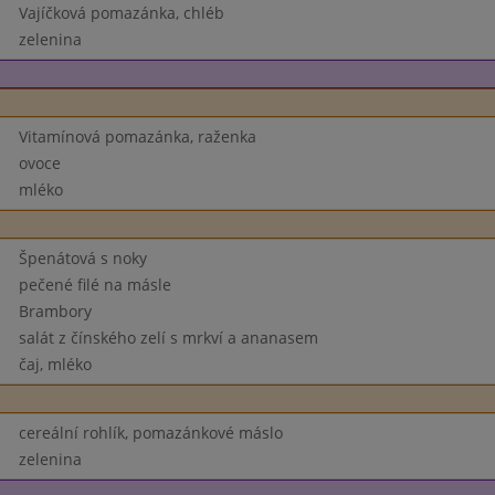
Vajíčková pomazánka, chléb
zelenina
Vitamínová pomazánka, raženka
ovoce
mléko
Špenátová s noky
pečené filé na másle
Brambory
salát z čínského zelí s mrkví a ananasem
čaj, mléko
cereální rohlík, pomazánkové máslo
zelenina