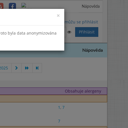
Nápověda
Close
×
Nemůžu se přihlásit
Proto byla data anonymizována
Nápověda
2025
Obsahuje alergeny
1
,
7
7