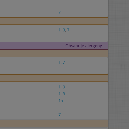
7
1
,
3
,
7
Obsahuje alergeny
1
,
7
1
,
9
1
,
3
1a
7