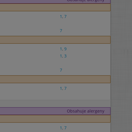
1
,
7
7
1
,
9
1
,
3
7
1
,
7
Obsahuje alergeny
1
,
7