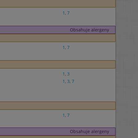
1
,
7
Obsahuje alergeny
1
,
7
1
,
3
1
,
3
,
7
1
,
7
Obsahuje alergeny