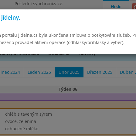
Poslední synchronizace:
Heslo
Pondělí 30.6.2025 15:21
jídelny.
kres Brno-venkov, příspěvková organizace
 portálu jidelna.cz byla ukončena smlouva o poskytování služeb. 
ezeno provádět aktivní operace (odhlášky/přihlášky a výběr).
takty a informace
Docházka
Aktivity
sinec 2024
Leden 2025
Únor 2025
Březen 2025
Duben 
Týden 06
chléb s taveným sýrem
ovoce, zelenina
ochucené mléko