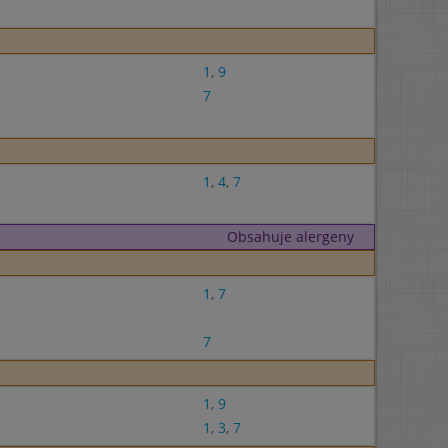
1
,
9
7
1
,
4
,
7
Obsahuje alergeny
1
,
7
7
1
,
9
1
,
3
,
7