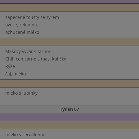
zapečené tousty se sýrem
ovoce, zelenina
ochucené mléko
Masový vývar s tarhoní
Chili con carne s mas. kuličky
Rýže
čaj, mléko
mléko s lupínky
Týden 07
mléko s cereáliemi