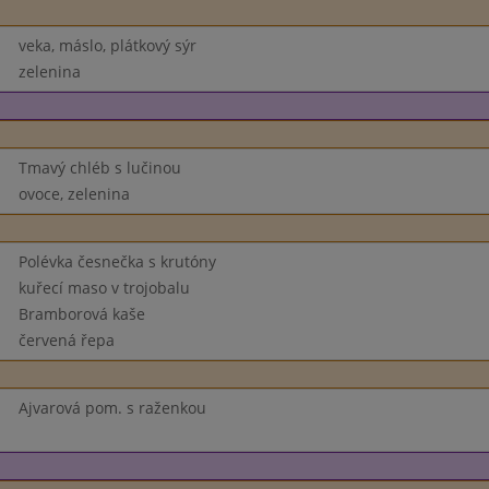
veka, máslo, plátkový sýr
zelenina
Tmavý chléb s lučinou
ovoce, zelenina
Polévka česnečka s krutóny
kuřecí maso v trojobalu
Bramborová kaše
červená řepa
Ajvarová pom. s raženkou