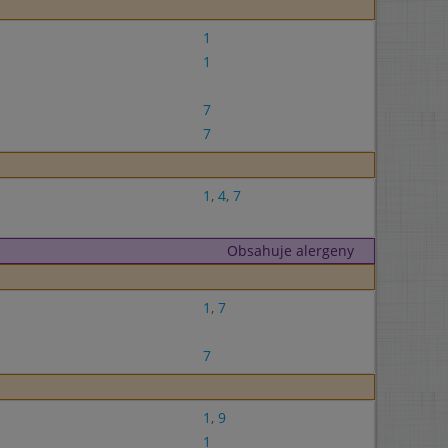
1
1
7
7
1
,
4
,
7
Obsahuje alergeny
1
,
7
7
1
,
9
1