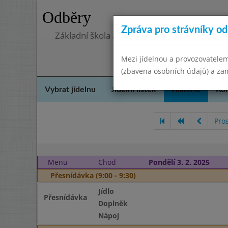
Odběry
Zpráva pro strávníky od 
Základní škola a Mateřská škola Telnice, o
Mezi jídelnou a provozovatelem
(zbavena osobních údajů) a zam
Vybrat jídelnu
Jídelní lístek
Historie
Kon
Pro
Menu
Chod
Pondělí 3. 2. 2025
Přesnídávka (9:00 - 9:30)
Jídlo
Přesnídávka
Doplněk
Nápoj