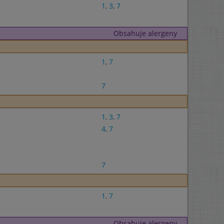
1
,
3
,
7
Obsahuje alergeny
1
,
7
7
1
,
3
,
7
4
,
7
7
1
,
7
Obsahuje alergeny