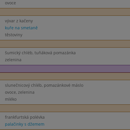
ovoce
vývar z kačeny
kuře na smetaně
těstoviny
šumický chléb, tuňáková pomazánka
zelenina
slunečnicový chléb, pomazánkové máslo
ovoce, zelenina
mléko
frankfurtská polévka
palačinky s džemem