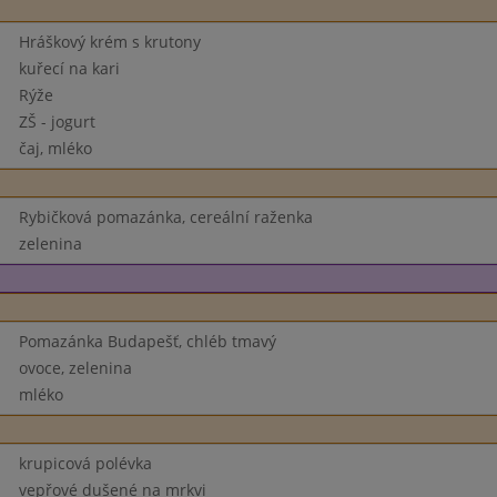
Hráškový krém s krutony
kuřecí na kari
Rýže
ZŠ - jogurt
čaj, mléko
Rybičková pomazánka, cereální raženka
zelenina
Pomazánka Budapešť, chléb tmavý
ovoce, zelenina
mléko
krupicová polévka
vepřové dušené na mrkvi