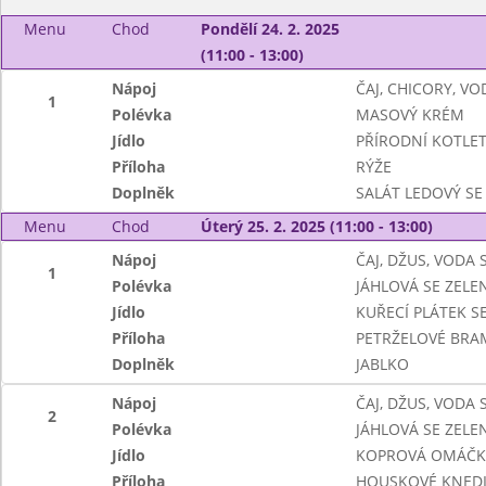
Menu
Chod
Pondělí 24. 2. 2025
(11:00 - 13:00)
Nápoj
ČAJ, CHICORY, VO
1
Polévka
MASOVÝ KRÉM
Jídlo
PŘÍRODNÍ KOTLE
Příloha
RÝŽE
Doplněk
SALÁT LEDOVÝ SE
Menu
Chod
Úterý 25. 2. 2025 (11:00 - 13:00)
Nápoj
ČAJ, DŽUS, VODA
1
Polévka
JÁHLOVÁ SE ZELE
Jídlo
KUŘECÍ PLÁTEK S
Příloha
PETRŽELOVÉ BR
Doplněk
JABLKO
Nápoj
ČAJ, DŽUS, VODA
2
Polévka
JÁHLOVÁ SE ZELE
Jídlo
KOPROVÁ OMÁČKA
Příloha
HOUSKOVÉ KNEDL