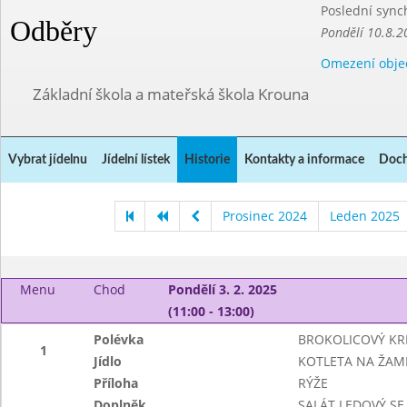
Poslední sync
Odběry
Pondělí 10.8.2
Omezení obje
Základní škola a mateřská škola Krouna
Vybrat jídelnu
Jídelní lístek
Historie
Kontakty a informace
Doch
Prosinec 2024
Leden 2025
Menu
Chod
Pondělí 3. 2. 2025
(11:00 - 13:00)
Polévka
BROKOLICOVÝ K
1
Jídlo
KOTLETA NA ŽAM
Příloha
RÝŽE
Doplněk
SALÁT LEDOVÝ SE