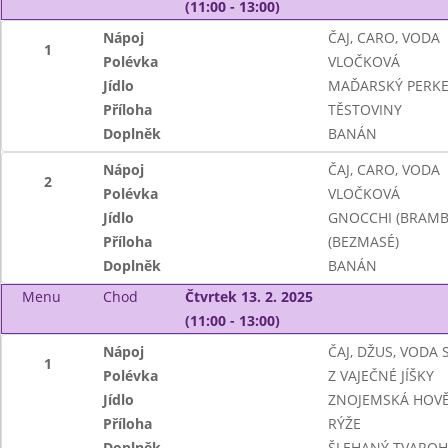
(11:00 - 13:00)
Nápoj
ČAJ, CARO, VODA
1
Polévka
VLOČKOVÁ
Jídlo
MAĎARSKÝ PERKE
Příloha
TĚSTOVINY
Doplněk
BANÁN
Nápoj
ČAJ, CARO, VODA
2
Polévka
VLOČKOVÁ
Jídlo
GNOCCHI (BRAMB
Příloha
(BEZMASÉ)
Doplněk
BANÁN
Menu
Chod
Čtvrtek 13. 2. 2025
(11:00 - 13:00)
Nápoj
ČAJ, DŽUS, VODA
1
Polévka
Z VAJEČNÉ JÍŠKY
Jídlo
ZNOJEMSKÁ HOVĚ
Příloha
RÝŽE
Doplněk
ŠLEHANÝ TVAROH