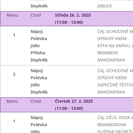
Doplněk
JABLKO
Menu
Chod
Středa 26. 2. 2025
(11:00 - 13:00)
Nápoj
ČAJ, OCHUCENÉ 
1
Polévka
DÝŇOVÝ KRÉM
Jídlo
KÝTA NA KMÍNU,
Příloha
BRAMBOR
Doplněk
MANDARINKA
Nápoj
ČAJ, OCHUCENÉ 
2
Polévka
DÝŇOVÝ KRÉM
Jídlo
ZAPEČENÉ TĚSTOV
Doplněk
MANDARINKA
Menu
Chod
Čtvrtek 27. 2. 2025
(11:00 - 13:00)
Nápoj
ČAJ, DŽUS, VODA
1
Polévka
BRAMBOROVÁ
Jídlo
DUŠENÁ DRŮBEŽÍ 