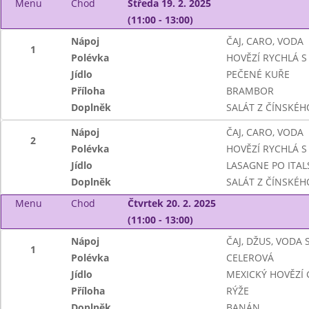
Menu
Chod
Středa 19. 2. 2025
(11:00 - 13:00)
Nápoj
ČAJ, CARO, VODA
1
Polévka
HOVĚZÍ RYCHLÁ S 
Jídlo
PEČENÉ KUŘE
Příloha
BRAMBOR
Doplněk
SALÁT Z ČÍNSKÉHO
Nápoj
ČAJ, CARO, VODA
2
Polévka
HOVĚZÍ RYCHLÁ S 
Jídlo
LASAGNE PO ITA
Doplněk
SALÁT Z ČÍNSKÉHO
Menu
Chod
Čtvrtek 20. 2. 2025
(11:00 - 13:00)
Nápoj
ČAJ, DŽUS, VODA
1
Polévka
CELEROVÁ
Jídlo
MEXICKÝ HOVĚZÍ 
Příloha
RÝŽE
Doplněk
BANÁN