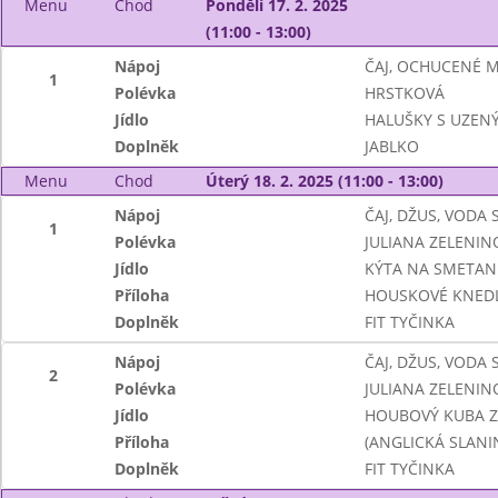
Menu
Chod
Pondělí 17. 2. 2025
(11:00 - 13:00)
Nápoj
ČAJ, OCHUCENÉ 
1
Polévka
HRSTKOVÁ
Jídlo
HALUŠKY S UZEN
Doplněk
JABLKO
Menu
Chod
Úterý 18. 2. 2025 (11:00 - 13:00)
Nápoj
ČAJ, DŽUS, VODA
1
Polévka
JULIANA ZELENIN
Jídlo
KÝTA NA SMETAN
Příloha
HOUSKOVÉ KNEDL
Doplněk
FIT TYČINKA
Nápoj
ČAJ, DŽUS, VODA
2
Polévka
JULIANA ZELENIN
Jídlo
HOUBOVÝ KUBA Z
Příloha
(ANGLICKÁ SLANI
Doplněk
FIT TYČINKA