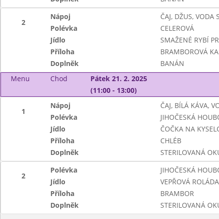
Nápoj
ČAJ, DŽUS, VODA
2
Polévka
CELEROVÁ
Jídlo
SMAŽENÉ RYBÍ PR
Příloha
BRAMBOROVÁ KA
Doplněk
BANÁN
Menu
Chod
Pátek 21. 2. 2025
(11:00 - 13:00)
Nápoj
ČAJ, BÍLÁ KÁVA, 
1
Polévka
JIHOČESKÁ HOUB
Jídlo
ČOČKA NA KYSEL
Příloha
CHLÉB
Doplněk
STERILOVANÁ OK
Polévka
JIHOČESKÁ HOUB
2
Jídlo
VEPŘOVÁ ROLÁDA
Příloha
BRAMBOR
Doplněk
STERILOVANÁ OK