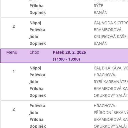
Příloha
RÝŽE
Doplněk
BANÁN
Nápoj
ČAJ, VODA S CIT
2
Polévka
BRAMBOROVÁ
Jídlo
KRUPICOVÁ KAŠE
Doplněk
BANÁN
Menu
Chod
Pátek 28. 2. 2025
(11:00 - 13:00)
Nápoj
ČAJ, BÍLÁ KÁVA, 
1
Polévka
HRACHOVÁ
Jídlo
RYBÍ KARBANÁTE
Příloha
BRAMBOROVÁ KA
Doplněk
OKURKOVÝ SALÁT
Polévka
HRACHOVÁ
2
Jídlo
PŘÍRODNÍ SEKAN
Příloha
BRAMBOROVÁ KA
Doplněk
OKURKOVÝ SALÁT