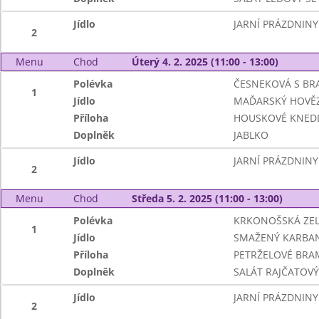
Jídlo
JARNÍ PRÁZDNINY
2
Menu
Chod
Úterý 4. 2. 2025 (11:00 - 13:00)
Polévka
ČESNEKOVÁ S B
1
Jídlo
MAĎARSKÝ HOVĚZ
Příloha
HOUSKOVÉ KNEDL
Doplněk
JABLKO
Jídlo
JARNÍ PRÁZDNINY
2
Menu
Chod
Středa 5. 2. 2025 (11:00 - 13:00)
Polévka
KRKONOŠSKÁ ZE
1
Jídlo
SMAŽENÝ KARBA
Příloha
PETRŽELOVÉ BR
Doplněk
SALÁT RAJČATOV
Jídlo
JARNÍ PRÁZDNINY
2