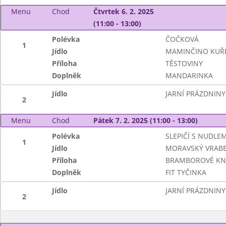
Menu
Chod
Čtvrtek 6. 2. 2025
(11:00 - 13:00)
Polévka
ČOČKOVÁ
1
Jídlo
MAMINČINO KUŘ
Příloha
TĚSTOVINY
Doplněk
MANDARINKA
Jídlo
JARNÍ PRÁZDNINY
2
Menu
Chod
Pátek 7. 2. 2025 (11:00 - 13:00)
Polévka
SLEPIČÍ S NUDLEM
1
Jídlo
MORAVSKÝ VRABE
Příloha
BRAMBOROVÉ KN
Doplněk
FIT TYČINKA
Jídlo
JARNÍ PRÁZDNINY
2