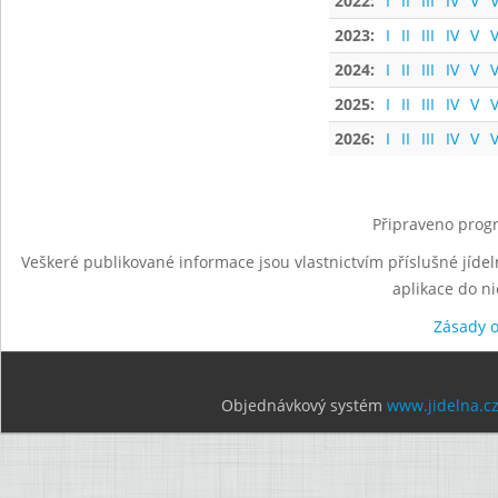
2022:
I
II
III
IV
V
V
2023:
I
II
III
IV
V
V
2024:
I
II
III
IV
V
V
2025:
I
II
III
IV
V
V
2026:
I
II
III
IV
V
V
Připraveno progr
Veškeré publikované informace jsou vlastnictvím příslušné jídel
aplikace do n
Zásady 
Objednávkový systém
www.jidelna.c