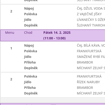
Nápoj
ČAJ, DŽUS, VODA
2
Polévka
Z VAJEČNÉ JÍŠKY
Jídlo
LÍVANEČKY S DŽ
Doplněk
ŠLEHANÝ TVAROH
Menu
Chod
Pátek 14. 2. 2025
(11:00 - 13:00)
Nápoj
ČAJ, BÍLÁ KÁVA, 
1
Polévka
FRANKFURTSKÁ
Jídlo
SMAŽENÉ RYBÍ FI
Příloha
BRAMBOR
Doplněk
MÍCHANÝ ZELNÝ 
Polévka
FRANKFURTSKÁ
2
Jídlo
ŘÍZEK NARUBY
Příloha
BRAMBOR
Doplněk
MÍCHANÝ ZELNÝ 