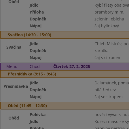
Oběd
Jídlo
Rybí filety obalov
Příloha
brambory m.m.
Doplněk
zelenin. obloha
Nápoj
čaj bylinkový
Svačina (14:30 - 15:00)
Jídlo
Chléb Mistrův, p
Svačina
Doplněk
karotka
Nápoj
čaj s citronem
Menu
Chod
Čtvrtek 27. 2. 2025
Přesnídávka (9:15 - 9:45)
Jídlo
Dalamánek, pomaz
Přesnídávka
Doplněk
bílá ředkev
Nápoj
čaj se sirupem
Oběd (11:45 - 12:30)
Polévka
hovězí vývar s nu
Oběd
Jídlo
Kuřecí maso se s
Příloha
barevný perlový 