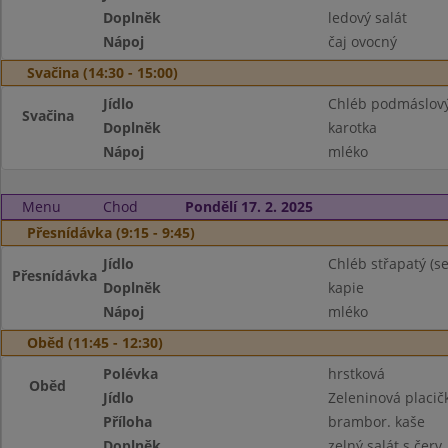
Doplněk
ledový salát
Nápoj
čaj ovocný
Svačina (14:30 - 15:00)
Jídlo
Chléb podmáslový
Svačina
Doplněk
karotka
Nápoj
mléko
Menu
Chod
Pondělí 17. 2. 2025
Přesnídávka (9:15 - 9:45)
Jídlo
Chléb střapatý (s
Přesnídávka
Doplněk
kapie
Nápoj
mléko
Oběd (11:45 - 12:30)
Polévka
hrstková
Oběd
Jídlo
Zeleninová placič
Příloha
brambor. kaše
Doplněk
zelný salát s červ