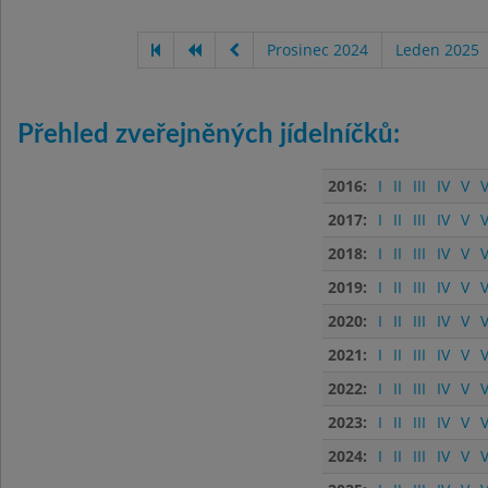
Prosinec 2024
Leden 2025
Přehled zveřejněných jídelníčků:
2016:
I
II
III
IV
V
V
2017:
I
II
III
IV
V
V
2018:
I
II
III
IV
V
V
2019:
I
II
III
IV
V
V
2020:
I
II
III
IV
V
V
2021:
I
II
III
IV
V
V
2022:
I
II
III
IV
V
V
2023:
I
II
III
IV
V
V
2024:
I
II
III
IV
V
V