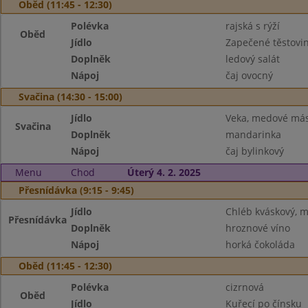
Oběd (11:45 - 12:30)
Polévka
rajská s rýží
Oběd
Jídlo
Zapečené těstovi
Doplněk
ledový salát
Nápoj
čaj ovocný
Svačina (14:30 - 15:00)
Jídlo
Veka, medové más
Svačina
Doplněk
mandarinka
Nápoj
čaj bylinkový
Menu
Chod
Úterý 4. 2. 2025
Přesnídávka (9:15 - 9:45)
Jídlo
Chléb kváskový, m
Přesnídávka
Doplněk
hroznové víno
Nápoj
horká čokoláda
Oběd (11:45 - 12:30)
Polévka
cizrnová
Oběd
Jídlo
Kuřecí po čínsku