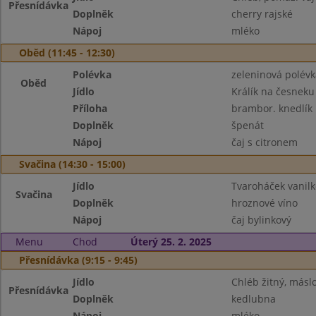
Přesnídávka
Doplněk
cherry rajské
Nápoj
mléko
Oběd (11:45 - 12:30)
Polévka
zeleninová polévk
Oběd
Jídlo
Králík na česneku
Příloha
brambor. knedlík
Doplněk
špenát
Nápoj
čaj s citronem
Svačina (14:30 - 15:00)
Jídlo
Tvaroháček vanilko
Svačina
Doplněk
hroznové víno
Nápoj
čaj bylinkový
Menu
Chod
Úterý 25. 2. 2025
Přesnídávka (9:15 - 9:45)
Jídlo
Chléb žitný, másl
Přesnídávka
Doplněk
kedlubna
Nápoj
mléko