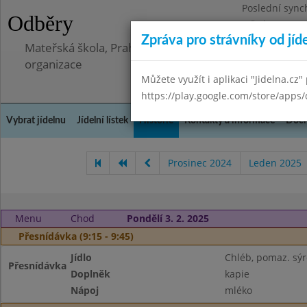
Poslední sync
Odběry
Středa 8.7.202
Zpráva pro strávníky od jíd
Mateřská škola, Praha 5 - Barrandov, Lohniského 851
organizace
Můžete využít i aplikaci "Jidelna.cz"
https://play.google.com/store/apps/
Vybrat jídelnu
Jídelní lístek
Historie
Kontakty a informace
Doch
Prosinec 2024
Leden 2025
Menu
Chod
Pondělí 3. 2. 2025
Přesnídávka (9:15 - 9:45)
Jídlo
Chléb, pomaz. sý
Přesnídávka
Doplněk
kapie
Nápoj
mléko