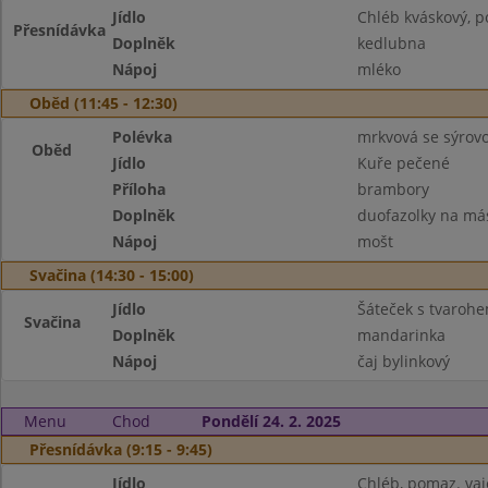
Jídlo
Chléb kváskový, p
Přesnídávka
Doplněk
kedlubna
Nápoj
mléko
Oběd (11:45 - 12:30)
Polévka
mrkvová se sýrov
Oběd
Jídlo
Kuře pečené
Příloha
brambory
Doplněk
duofazolky na má
Nápoj
mošt
Svačina (14:30 - 15:00)
Jídlo
Šáteček s tvaroh
Svačina
Doplněk
mandarinka
Nápoj
čaj bylinkový
Menu
Chod
Pondělí 24. 2. 2025
Přesnídávka (9:15 - 9:45)
Jídlo
Chléb, pomaz. va