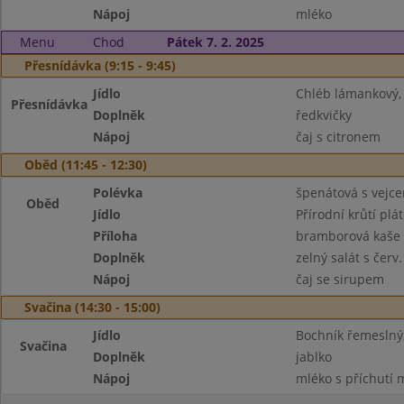
Nápoj
mléko
Menu
Chod
Pátek 7. 2. 2025
Přesnídávka (9:15 - 9:45)
Jídlo
Chléb lámankový, 
Přesnídávka
Doplněk
ředkvičky
Nápoj
čaj s citronem
Oběd (11:45 - 12:30)
Polévka
špenátová s vejc
Oběd
Jídlo
Přírodní krůtí plá
Příloha
bramborová kaše
Doplněk
zelný salát s červ
Nápoj
čaj se sirupem
Svačina (14:30 - 15:00)
Jídlo
Bochník řemeslný
Svačina
Doplněk
jablko
Nápoj
mléko s příchutí