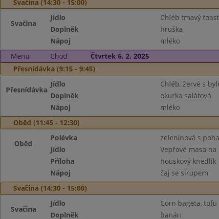
Svačina (14:30 - 15:00)
Jídlo
Chléb tmavý toast
Svačina
Doplněk
hruška
Nápoj
mléko
Menu
Chod
Čtvrtek 6. 2. 2025
Přesnídávka (9:15 - 9:45)
Jídlo
Chléb, žervé s by
Přesnídávka
Doplněk
okurka salátová
Nápoj
mléko
Oběd (11:45 - 12:30)
Polévka
zeleninová s poh
Oběd
Jídlo
Vepřové maso na 
Příloha
houskový knedlík
Nápoj
čaj se sirupem
Svačina (14:30 - 15:00)
Jídlo
Corn bageta, tofu
Svačina
Doplněk
banán