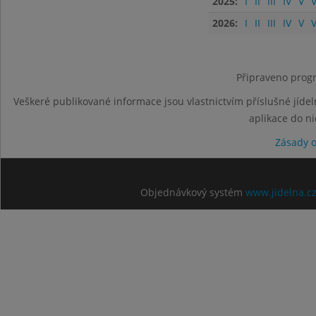
2025:
I
II
III
IV
V
V
2026:
I
II
III
IV
V
V
Připraveno progr
Veškeré publikované informace jsou vlastnictvím příslušné jídel
aplikace do n
Zásady 
Objednávkový systém
www.jidelna.c