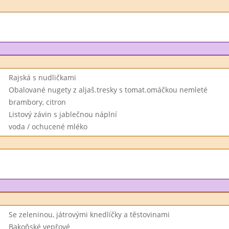
Rajská s nudličkami
Obalované nugety z aljaš.tresky s tomat.omáčkou nemleté
brambory, citron
Listový závin s jablečnou náplní
voda / ochucené mléko
Se zeleninou, játrovými knedlíčky a těstovinami
Bakoňské vepřové