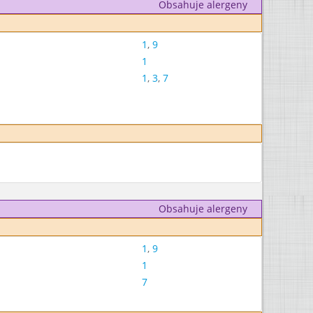
Obsahuje alergeny
1
,
9
1
1
,
3
,
7
Obsahuje alergeny
1
,
9
1
7