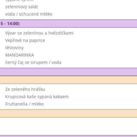
zeleninový salát
voda / ochucené mléko
5 - 14:00)
Vývar se zelenínou a hvězdičkami
Vepřové na paprice
těstoviny
MANDARINKA
černý čaj se sirupem / voda
Ze zeleného hrášku
Krupicová kaše sypaná kakaem
Fruttanella / mléko