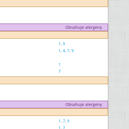
Obsahuje alergeny
1
,
9
1
,
4
,
7
,
9
1
7
Obsahuje alergeny
1
,
7
,
9
1
,
7