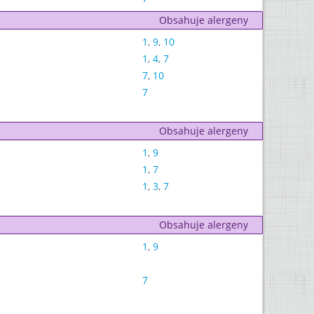
Obsahuje alergeny
1
,
9
,
10
1
,
4
,
7
7
,
10
7
Obsahuje alergeny
1
,
9
1
,
7
1
,
3
,
7
Obsahuje alergeny
1
,
9
7