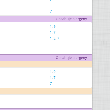
7
Obsahuje alergeny
1
,
9
1
,
7
1
,
3
,
7
Obsahuje alergeny
1
,
9
1
,
7
7