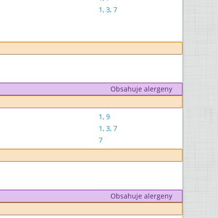
1
,
3
,
7
Obsahuje alergeny
1
,
9
1
,
3
,
7
7
Obsahuje alergeny