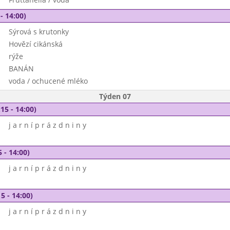
- 14:00)
Sýrová s krutonky
Hovězí cikánská
rýže
BANÁN
voda / ochucené mléko
Týden 07
15 - 14:00)
j a r n í p r á z d n i n y
 - 14:00)
j a r n í p r á z d n i n y
5 - 14:00)
j a r n í p r á z d n i n y