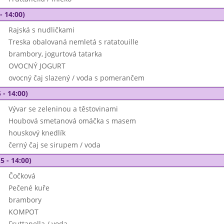
- 14:00)
Rajská s nudličkami
Treska obalovaná nemletá s ratatouille
brambory, jogurtová tatarka
OVOCNÝ JOGURT
ovocný čaj slazený / voda s pomerančem
 - 14:00)
Vývar se zeleninou a těstovinami
Houbová smetanová omáčka s masem
houskový knedlík
černý čaj se sirupem / voda
5 - 14:00)
Čočková
Pečené kuře
brambory
KOMPOT
Fruttanella / voda