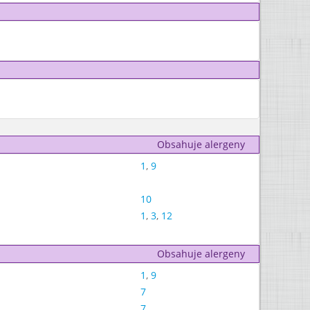
Obsahuje alergeny
1
,
9
10
1
,
3
,
12
Obsahuje alergeny
1
,
9
7
7