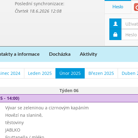
Poslední synchronizace:
Heslo
Čtvrtek 18.6.2026 12:08
takty a informace
Docházka
Aktivity
sinec 2024
Leden 2025
Únor 2025
Březen 2025
Duben 
Týden 06
5 - 14:00)
Vývar se zeleninou a cizrnovým kapáním
Hovězí na slanině,
těstoviny
JABLKO
Fruttanella / mléko