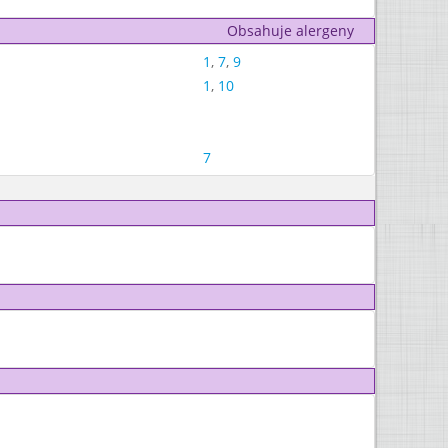
Obsahuje alergeny
1
,
7
,
9
1
,
10
7