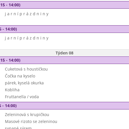
15 - 14:00)
j a r n í p r á z d n i n y
5 - 14:00)
j a r n í p r á z d n i n y
Týden 08
15 - 14:00)
Cuketová s houstičkou
Čočka na kyselo
párek, kyselá okurka
Kobliha
Fruttanella / voda
 - 14:00)
Zeleninová s krupičkou
Masové rizoto se zeleninou
sypané sýrem