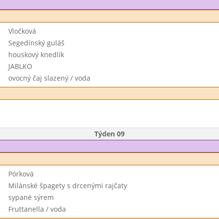
Vločková
Segedínský guláš
houskový knedlík
JABLKO
ovocný čaj slazený / voda
Týden 09
Pórková
Milánské špagety s drcenými rajčaty
sypané sýrem
Fruttanella / voda