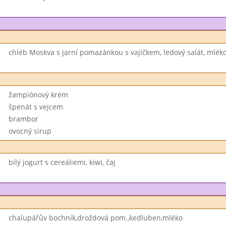
chléb Moskva s jarní pomazánkou s vajíčkem, ledový salát, mlék
žampiónový krém
špenát s vejcem
brambor
ovocný sirup
bílý jogurt s cereáliemi, kiwi, čaj
chalupářův bochník,droždová pom.,kedluben,mléko