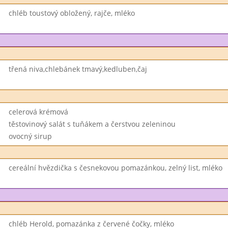
chléb toustový obložený, rajče, mléko
třená niva,chlebánek tmavý,kedluben,čaj
celerová krémová
těstovinový salát s tuňákem a čerstvou zeleninou
ovocný sirup
cereální hvězdička s česnekovou pomazánkou, zelný list, mléko
chléb Herold, pomazánka z červené čočky, mléko