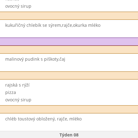
ovocný sirup
kukuřičný chlebík se sýrem,rajče,okurka mléko
malinový pudink s piškoty,čaj
rajská s rýží
pizza
ovocný sirup
chléb toustový obložený, rajče, mléko
Týden 08