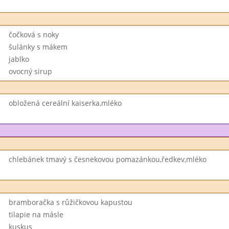
čočková s noky
šulánky s mákem
jablko
ovocný sirup
obložená cereální kaiserka,mléko
chlebánek tmavý s česnekovou pomazánkou,ředkev,mléko
bramboračka s růžičkovou kapustou
tilapie na másle
kuskus