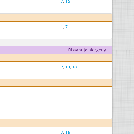
7
,
1a
1
,
7
Obsahuje alergeny
7
,
10
,
1a
7
,
1a