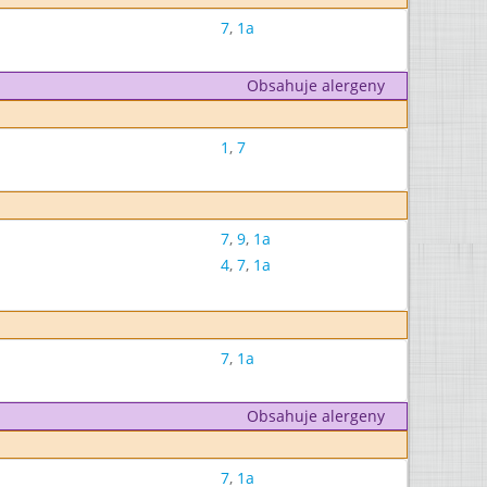
7
,
1a
Obsahuje alergeny
1
,
7
7
,
9
,
1a
4
,
7
,
1a
7
,
1a
Obsahuje alergeny
7
,
1a