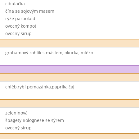
cibulačka
čína se sojovým masem
rýže parbolaid
ovocný kompot
ovocný sirup
grahamový rohlík s máslem, okurka, mléko
chléb,rybí pomazánka,paprika,čaj
zeleninová
špagety Bolognese se sýrem
ovocný sirup