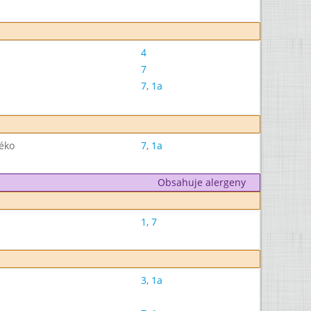
4
7
7
,
1a
éko
7
,
1a
Obsahuje alergeny
1
,
7
3
,
1a