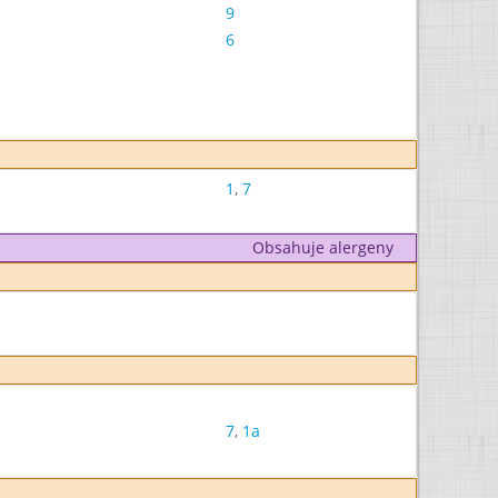
9
6
1
,
7
Obsahuje alergeny
7
,
1a