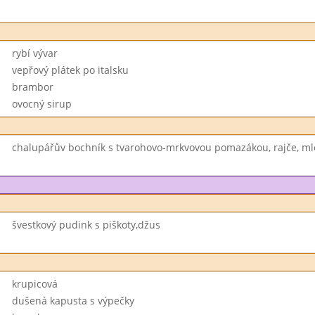
rybí vývar
vepřový plátek po italsku
brambor
ovocný sirup
chalupářův bochník s tvarohovo-mrkvovou pomazákou, rajče, ml
švestkový pudink s piškoty,džus
krupicová
dušená kapusta s výpečky