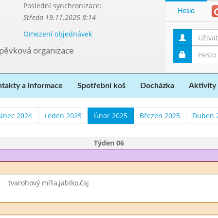
Poslední synchronizace:
Heslo
Středa 19.11.2025 8:14
Omezení objednávek
spěvková organizace
takty a informace
Spotřební koš
Docházka
Aktivity
sinec 2024
Leden 2025
Únor 2025
Březen 2025
Duben 
Týden 06
tvarohový míša,jablko,čaj