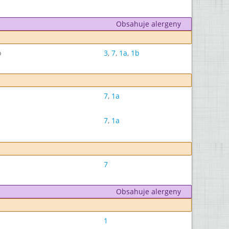
Obsahuje alergeny
o
3
,
7
,
1a
,
1b
7
,
1a
7
,
1a
7
Obsahuje alergeny
1