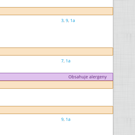
3
,
9
,
1a
7
,
1a
Obsahuje alergeny
9
,
1a