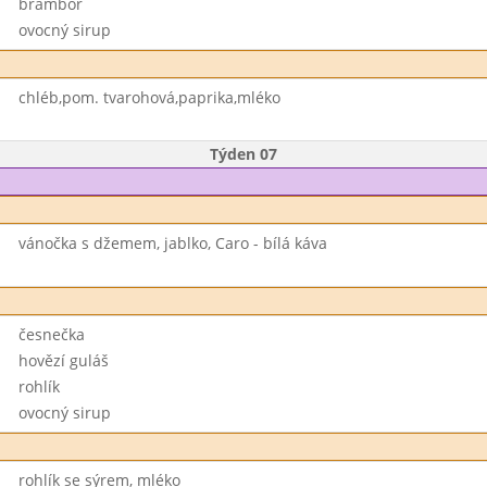
brambor
ovocný sirup
chléb,pom. tvarohová,paprika,mléko
Týden 07
vánočka s džemem, jablko, Caro - bílá káva
česnečka
hovězí guláš
rohlík
ovocný sirup
rohlík se sýrem, mléko