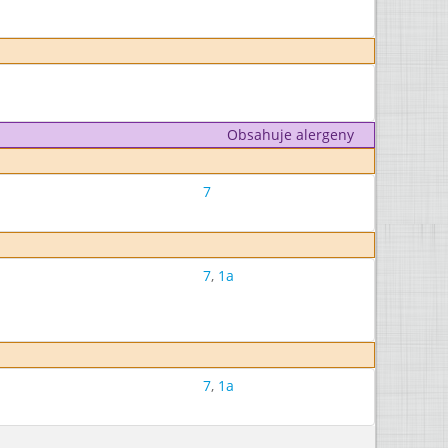
Obsahuje alergeny
7
7
,
1a
7
,
1a