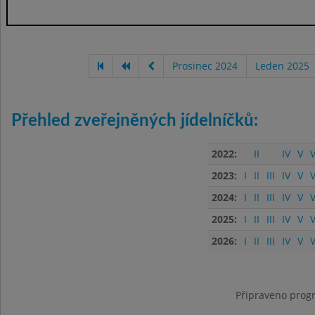
Prosinec 2024
Leden 2025
Přehled zveřejněných jídelníčků:
2022:
II
IV
V
V
2023:
I
II
III
IV
V
V
2024:
I
II
III
IV
V
V
2025:
I
II
III
IV
V
V
2026:
I
II
III
IV
V
V
Připraveno progr