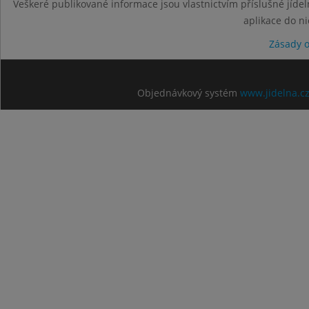
Veškeré publikované informace jsou vlastnictvím příslušné jídel
aplikace do n
Zásady 
Objednávkový systém
www.jidelna.c