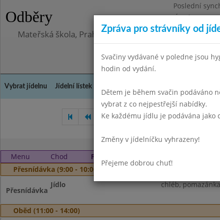
Poslední sync
Odběry
Úterý 23.6.202
Zpráva pro strávníky od jíd
Mateřská škola, Praha 10, Kodaňská 989/14, příspěv
Svačiny vydávané v poledne jsou hy
hodin od vydání.
Vybrat jídelnu
Jídelní lístek
Historie
Kontakty a informace
Doch
Dětem je během svačin podáváno něk
vybrat z co nejpestřejší nabídky.
Ke každému jídlu je podávána jako d
Prosinec 2024
Leden 2025
Změny v jídelníčku vyhrazeny!
Menu
Chod
Pondělí 3. 2. 2025
Přejeme dobrou chuť!
Přesnídávka (9:00 - 10:00)
Jídlo
chléb, pomazánka 
Přesnídávka
Oběd (11:00 - 14:00)