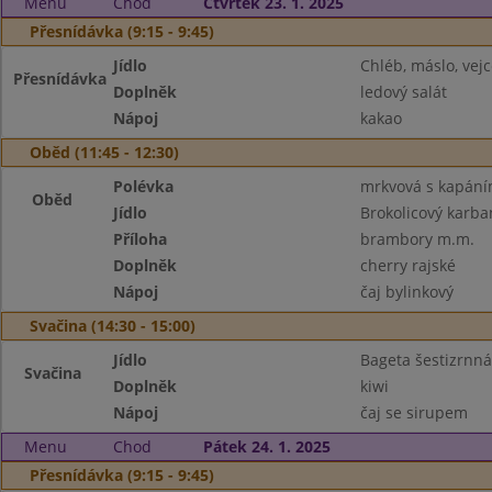
Menu
Chod
Čtvrtek 23. 1. 2025
Přesnídávka (9:15 - 9:45)
Jídlo
Chléb, máslo, vejc
Přesnídávka
Doplněk
ledový salát
Nápoj
kakao
Oběd (11:45 - 12:30)
Polévka
mrkvová s kapán
Oběd
Jídlo
Brokolicový karba
Příloha
brambory m.m.
Doplněk
cherry rajské
Nápoj
čaj bylinkový
Svačina (14:30 - 15:00)
Jídlo
Bageta šestizrnná
Svačina
Doplněk
kiwi
Nápoj
čaj se sirupem
Menu
Chod
Pátek 24. 1. 2025
Přesnídávka (9:15 - 9:45)