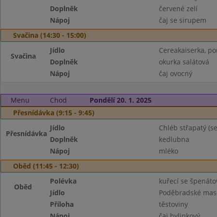
Doplněk
červené zelí
Nápoj
čaj se sirupem
Svačina (14:30 - 15:00)
Jídlo
Cereakaiserka, po
Svačina
Doplněk
okurka salátová
Nápoj
čaj ovocný
Menu
Chod
Pondělí 20. 1. 2025
Přesnídávka (9:15 - 9:45)
Jídlo
Chléb střapatý (
Přesnídávka
Doplněk
kedlubna
Nápoj
mléko
Oběd (11:45 - 12:30)
Polévka
kuřecí se špenáto
Oběd
Jídlo
Poděbradské maso 
Příloha
těstoviny
Nápoj
čaj bylinkový