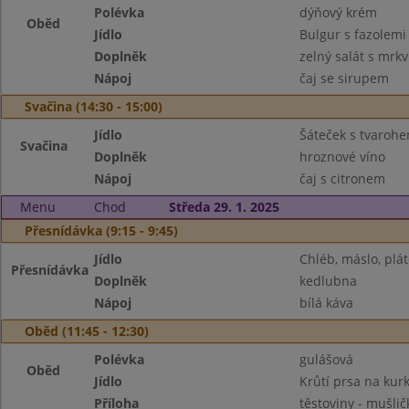
Polévka
dýňový krém
Oběd
Jídlo
Bulgur s fazolem
Doplněk
zelný salát s mrkv
Nápoj
čaj se sirupem
Svačina (14:30 - 15:00)
Jídlo
Šáteček s tvaroh
Svačina
Doplněk
hroznové víno
Nápoj
čaj s citronem
Menu
Chod
Středa 29. 1. 2025
Přesnídávka (9:15 - 9:45)
Jídlo
Chléb, máslo, plát
Přesnídávka
Doplněk
kedlubna
Nápoj
bílá káva
Oběd (11:45 - 12:30)
Polévka
gulášová
Oběd
Jídlo
Krůtí prsa na ku
Příloha
těstoviny - mušlič