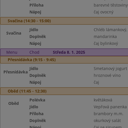
Příloha
barevné těstoviny
Nápoj
čaj ovocný
Svačina (14:30 - 15:00)
Jídlo
Chléb lámankový,
Svačina
Doplněk
mandarinka
Nápoj
čaj bylinkový
Menu
Chod
Středa 8. 1. 2025
Přesnídávka (9:15 - 9:45)
Jídlo
Smetanový jogurt 
Přesnídávka
Doplněk
hroznové víno
Nápoj
čaj
Oběd (11:45 - 12:30)
Polévka
květáková
Oběd
Jídlo
Vepřová panenka
Příloha
brambory m.m.
Doplněk
okurkový salát
Nápoj
čaj se sirupem