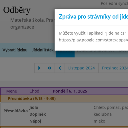
Poslední sync
Odběry
Středa 8.7.202
Zpráva pro strávníky od jíd
Mateřská škola, Praha 5 - Barrandov, Lohniského 851
organizace
Můžete využít i aplikaci "Jidelna.cz"
https://play.google.com/store/apps/
Vybrat jídelnu
Jídelní lístek
Historie
Kontakty a informace
Doch
Listopad 2024
Prosinec 202
Menu
Chod
Pondělí 6. 1. 2025
Přesnídávka (9:15 - 9:45)
Jídlo
Chléb, pomaz. paž
Přesnídávka
Doplněk
kedlubna
Nápoj
mléko