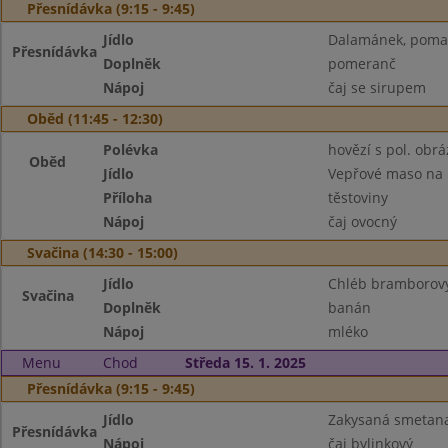
Přesnídávka (9:15 - 9:45)
Jídlo
Dalamánek, pomaz.
Přesnídávka
Doplněk
pomeranč
Nápoj
čaj se sirupem
Oběd (11:45 - 12:30)
Polévka
hovězí s pol. obrá
Oběd
Jídlo
Vepřové maso na 
Příloha
těstoviny
Nápoj
čaj ovocný
Svačina (14:30 - 15:00)
Jídlo
Chléb bramborový
Svačina
Doplněk
banán
Nápoj
mléko
Menu
Chod
Středa 15. 1. 2025
Přesnídávka (9:15 - 9:45)
Jídlo
Zakysaná smetana 
Přesnídávka
Nápoj
čaj bylinkový