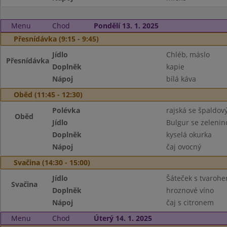
Menu
Chod
Pondělí 13. 1. 2025
Přesnídávka (9:15 - 9:45)
Jídlo
Chléb, máslo
Přesnídávka
Doplněk
kapie
Nápoj
bílá káva
Oběd (11:45 - 12:30)
Polévka
rajská se špaldo
Oběd
Jídlo
Bulgur se zeleni
Doplněk
kyselá okurka
Nápoj
čaj ovocný
Svačina (14:30 - 15:00)
Jídlo
Šáteček s tvaroh
Svačina
Doplněk
hroznové víno
Nápoj
čaj s citronem
Menu
Chod
Úterý 14. 1. 2025