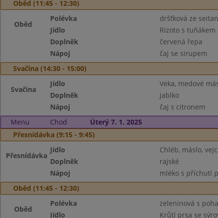
Oběd (11:45 - 12:30)
Polévka
dršťková ze seita
Oběd
Jídlo
Rizoto s tuňákem 
Doplněk
červená řepa
Nápoj
čaj se sirupem
Svačina (14:30 - 15:00)
Jídlo
Veka, medové más
Svačina
Doplněk
jablko
Nápoj
čaj s citronem
Menu
Chod
Úterý 7. 1. 2025
Přesnídávka (9:15 - 9:45)
Jídlo
Chléb, máslo, vejc
Přesnídávka
Doplněk
rajské
Nápoj
mléko s příchutí p
Oběd (11:45 - 12:30)
Polévka
zeleninová s poh
Oběd
Jídlo
Krůtí prsa se sý