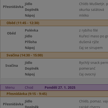
Jídlo
Chléb Mušketýr, 
Přesnídávka
Doplněk
okurka salátová
Nápoj
mléko
Oběd (11:45 - 12:30)
Polévka
z rybího filé
Oběd
Jídlo
Kuřecí maso po gru
Příloha
dušená rýže
Nápoj
čaj se sirupem
Svačina (14:30 - 15:00)
Jídlo
Rychlý snack pern
Svačina
Doplněk
pomeranč
Nápoj
čaj ovocný
Menu
Chod
Pondělí 27. 1. 2025
Přesnídávka (9:15 - 9:45)
Jídlo
Chléb, pomaz. va
Přesnídávka
Doplněk
rajské cherry