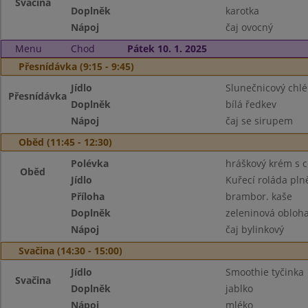
Svačina
Doplněk
karotka
Nápoj
čaj ovocný
Menu
Chod
Pátek 10. 1. 2025
Přesnídávka (9:15 - 9:45)
Jídlo
Slunečnicový chlé
Přesnídávka
Doplněk
bílá ředkev
Nápoj
čaj se sirupem
Oběd (11:45 - 12:30)
Polévka
hráškový krém s c
Oběd
Jídlo
Kuřecí roláda pln
Příloha
brambor. kaše
Doplněk
zeleninová obloh
Nápoj
čaj bylinkový
Svačina (14:30 - 15:00)
Jídlo
Smoothie tyčinka
Svačina
Doplněk
jablko
Nápoj
mléko