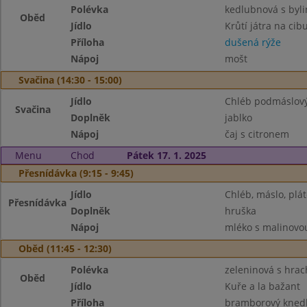
Polévka
kedlubnová s byl
Oběd
Jídlo
Krůtí játra na cibu
Příloha
dušená rýže
Nápoj
mošt
Svačina (14:30 - 15:00)
Jídlo
Chléb podmáslový
Svačina
Doplněk
jablko
Nápoj
čaj s citronem
Menu
Chod
Pátek 17. 1. 2025
Přesnídávka (9:15 - 9:45)
Jídlo
Chléb, máslo, plát
Přesnídávka
Doplněk
hruška
Nápoj
mléko s malinovou
Oběd (11:45 - 12:30)
Polévka
zeleninová s hra
Oběd
Jídlo
Kuře a la bažant
Příloha
bramborový knedl