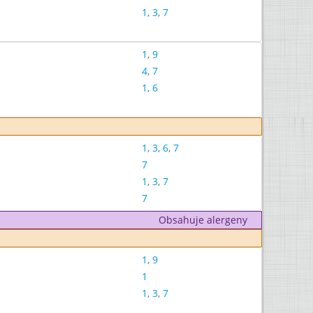
1
,
3
,
7
1
,
9
4
,
7
1
,
6
1
,
3
,
6
,
7
7
1
,
3
,
7
7
Obsahuje alergeny
1
,
9
1
1
,
3
,
7