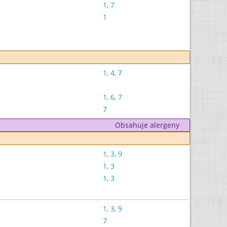
1
,
7
1
1
,
4
,
7
1
,
6
,
7
7
Obsahuje alergeny
1
,
3
,
9
1
,
3
1
,
3
1
,
3
,
9
7