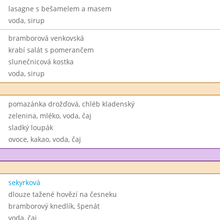
lasagne s bešamelem a masem
voda, sirup
bramborová venkovská
krabí salát s pomerančem
slunečnicová kostka
voda, sirup
pomazánka drožďová, chléb kladenský
zelenina, mléko, voda, čaj
sladký loupák
ovoce, kakao, voda, čaj
sekyrková
dlouze tažené hovězí na česneku
bramborový knedlík, špenát
voda, čaj