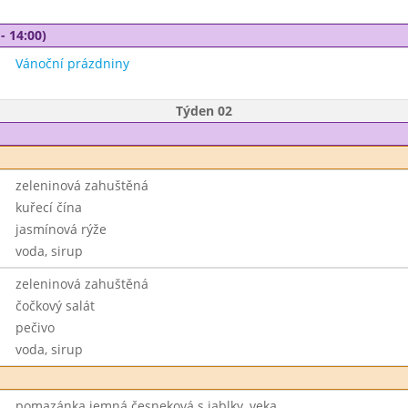
- 14:00)
Vánoční prázdniny
Týden 02
zeleninová zahuštěná
kuřecí čína
jasmínová rýže
voda, sirup
zeleninová zahuštěná
čočkový salát
pečivo
voda, sirup
pomazánka jemná česneková s jablky, veka