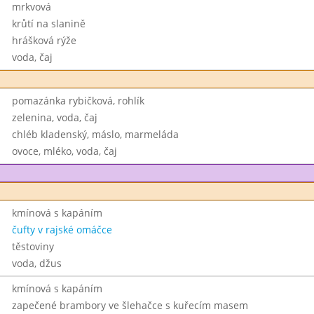
mrkvová
krůtí na slanině
hrášková rýže
voda, čaj
pomazánka rybičková, rohlík
zelenina, voda, čaj
chléb kladenský, máslo, marmeláda
ovoce, mléko, voda, čaj
kmínová s kapáním
čufty v rajské omáčce
těstoviny
voda, džus
kmínová s kapáním
zapečené brambory ve šlehačce s kuřecím masem