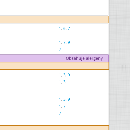
1
,
6
,
7
1
,
7
,
9
7
Obsahuje alergeny
1
,
3
,
9
1
,
3
1
,
3
,
9
1
,
7
7