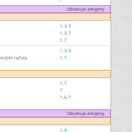
Obsahuje alergeny
1
,
3
,
9
1
,
3
,
7
1
,
7
1
,
3
,
9
enými rajčaty
1
,
7
1
,
7
7
1
,
6
,
7
Obsahuje alergeny
1
,
9