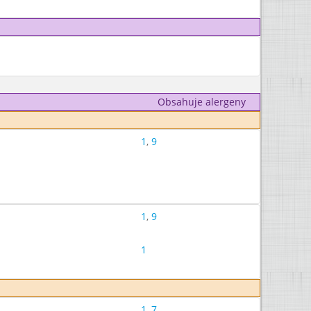
Obsahuje alergeny
1
,
9
1
,
9
1
1
,
7