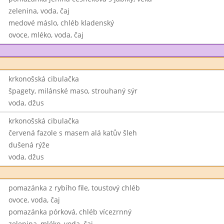
zelenina, voda, čaj
medové máslo, chléb kladenský
ovoce, mléko, voda, čaj
krkonošská cibulačka
špagety, milánské maso, strouhaný sýr
voda, džus
krkonošská cibulačka
červená fazole s masem alá katův šleh
dušená rýže
voda, džus
pomazánka z rybího file, toustový chléb
ovoce, voda, čaj
pomazánka pórková, chléb vícezrnný
zelenina, mléko, voda, čaj