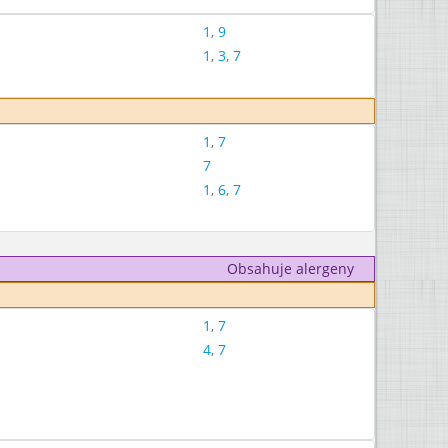
1
,
9
1
,
3
,
7
1
,
7
7
1
,
6
,
7
Obsahuje alergeny
1
,
7
4
,
7