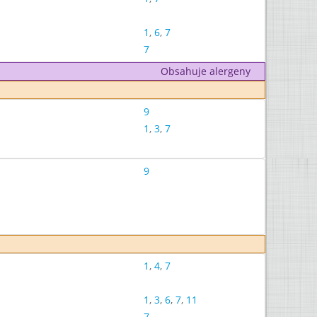
1
,
6
,
7
7
Obsahuje alergeny
9
1
,
3
,
7
9
1
,
4
,
7
1
,
3
,
6
,
7
,
11
7