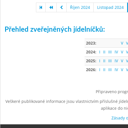
Říjen 2024
Listopad 2024
Přehled zveřejněných jídelníčků:
2023:
V
V
2024:
I
II
III
IV
V
V
2025:
I
II
III
IV
V
V
2026:
I
II
III
IV
V
V
Připraveno progr
Veškeré publikované informace jsou vlastnictvím příslušné jídel
aplikace do n
Zásady 