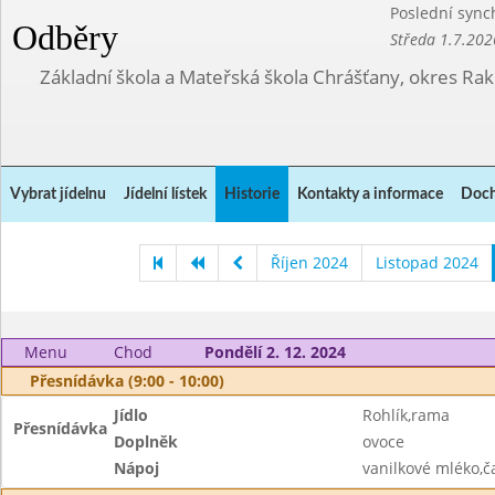
Poslední sync
Odběry
Středa 1.7.202
Základní škola a Mateřská škola Chrášťany, okres Ra
Vybrat jídelnu
Jídelní lístek
Historie
Kontakty a informace
Doch
Říjen 2024
Listopad 2024
Menu
Chod
Pondělí 2. 12. 2024
Přesnídávka (9:00 - 10:00)
Jídlo
Rohlík,rama
Přesnídávka
Doplněk
ovoce
Nápoj
vanilkové mléko,č