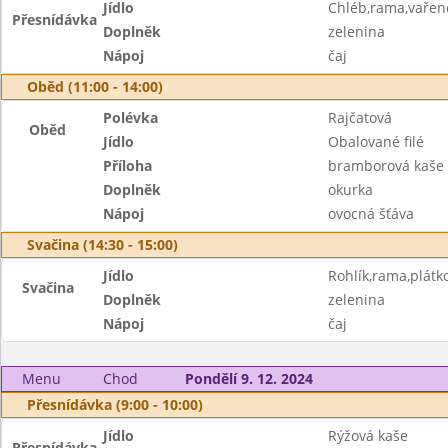
Jídlo
Chléb,rama,vařen
Přesnídávka
Doplněk
zelenina
Nápoj
čaj
Oběd (11:00 - 14:00)
Polévka
Rajčatová
Oběd
Jídlo
Obalované filé
Příloha
bramborová kaše
Doplněk
okurka
Nápoj
ovocná šťáva
Svačina (14:30 - 15:00)
Jídlo
Rohlík,rama,plátk
Svačina
Doplněk
zelenina
Nápoj
čaj
Menu
Chod
Pondělí 9. 12. 2024
Přesnídávka (9:00 - 10:00)
Jídlo
Rýžová kaše
Přesnídávka