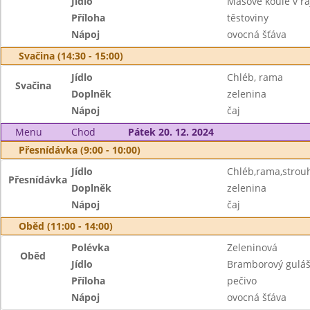
Jídlo
Masové koule v r
Příloha
těstoviny
Nápoj
ovocná šťáva
Svačina (14:30 - 15:00)
Jídlo
Chléb, rama
Svačina
Doplněk
zelenina
Nápoj
čaj
Menu
Chod
Pátek 20. 12. 2024
Přesnídávka (9:00 - 10:00)
Jídlo
Chléb,rama,strou
Přesnídávka
Doplněk
zelenina
Nápoj
čaj
Oběd (11:00 - 14:00)
Polévka
Zeleninová
Oběd
Jídlo
Bramborový guláš
Příloha
pečivo
Nápoj
ovocná šťáva