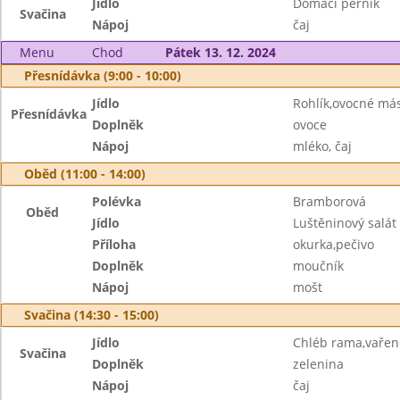
Jídlo
Domácí perník
Svačina
Nápoj
čaj
Menu
Chod
Pátek 13. 12. 2024
Přesnídávka (9:00 - 10:00)
Jídlo
Rohlík,ovocné má
Přesnídávka
Doplněk
ovoce
Nápoj
mléko, čaj
Oběd (11:00 - 14:00)
Polévka
Bramborová
Oběd
Jídlo
Luštěninový salát
Příloha
okurka,pečivo
Doplněk
moučník
Nápoj
mošt
Svačina (14:30 - 15:00)
Jídlo
Chléb rama,vařen
Svačina
Doplněk
zelenina
Nápoj
čaj