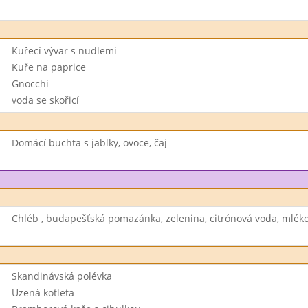
Kuřecí vývar s nudlemi
Kuře na paprice
Gnocchi
voda se skořicí
Domácí buchta s jablky, ovoce, čaj
Chléb , budapešťská pomazánka, zelenina, citrónová voda, mlék
Skandinávská polévka
Uzená kotleta