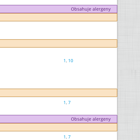
Obsahuje alergeny
1
,
10
1
,
7
Obsahuje alergeny
1
,
7