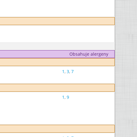
Obsahuje alergeny
1
,
3
,
7
1
,
9