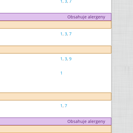
1
,
3
,
7
Obsahuje alergeny
1
,
3
,
7
1
,
3
,
9
1
1
,
7
Obsahuje alergeny