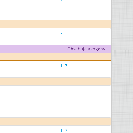
7
7
Obsahuje alergeny
1
,
7
1
,
7