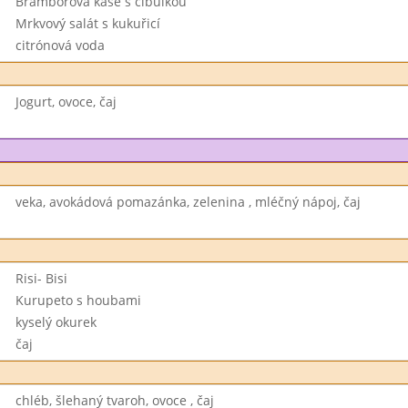
Bramborová kaše s cibulkou
Mrkvový salát s kukuřicí
citrónová voda
Jogurt, ovoce, čaj
veka, avokádová pomazánka, zelenina , mléčný nápoj, čaj
Risi- Bisi
Kurupeto s houbami
kyselý okurek
čaj
chléb, šlehaný tvaroh, ovoce , čaj