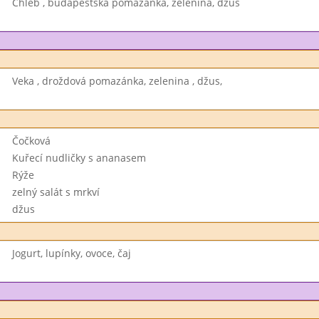
Chléb , budapešťská pomazánka, zelenina, džus
Veka , droždová pomazánka, zelenina , džus,
Čočková
Kuřecí nudličky s ananasem
Rýže
zelný salát s mrkví
džus
Jogurt, lupínky, ovoce, čaj