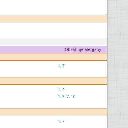
Obsahuje alergeny
1
,
7
1
,
9
1
,
3
,
7
,
10
1
,
7