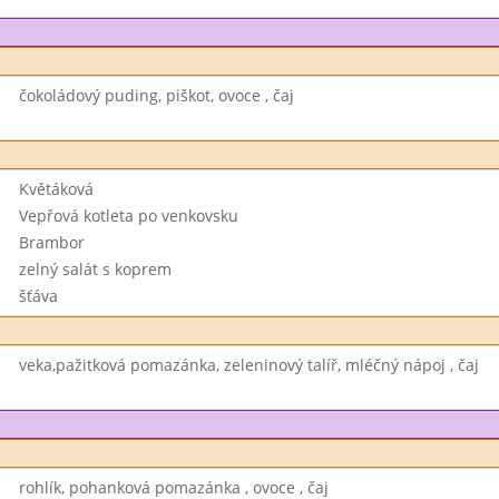
čokoládový puding, piškot, ovoce , čaj
Květáková
Vepřová kotleta po venkovsku
Brambor
zelný salát s koprem
šťáva
veka,pažitková pomazánka, zeleninový talíř, mléčný nápoj , čaj
rohlík, pohanková pomazánka , ovoce , čaj