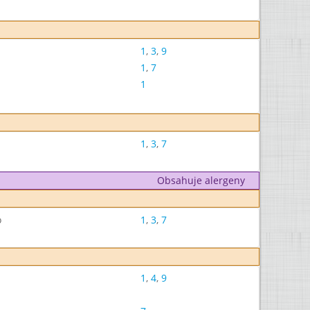
1
,
3
,
9
1
,
7
1
1
,
3
,
7
Obsahuje alergeny
o
1
,
3
,
7
1
,
4
,
9