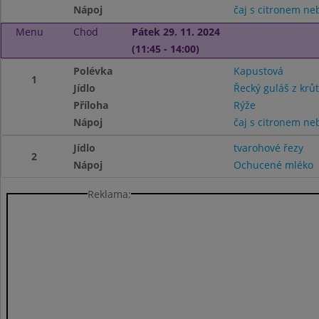
Nápoj
čaj s citronem n
Menu
Chod
Pátek 29. 11. 2024
(11:45 - 14:00)
Polévka
Kapustová
1
Jídlo
Řecký guláš z krů
Příloha
Rýže
Nápoj
čaj s citronem n
Jídlo
tvarohové řezy
2
Nápoj
Ochucené mléko
Reklama: