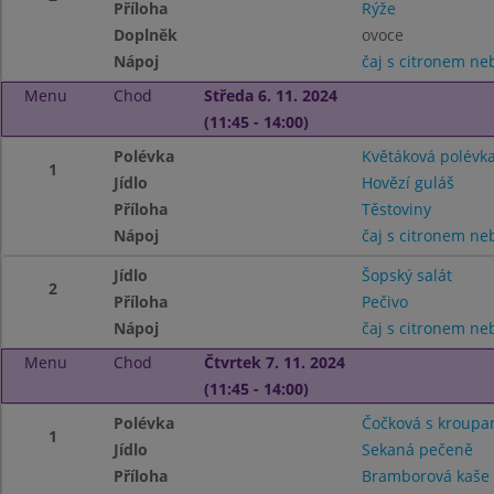
Příloha
Rýže
Doplněk
ovoce
Nápoj
čaj s citronem n
Menu
Chod
Středa 6. 11. 2024
(11:45 - 14:00)
Polévka
Květáková polévk
1
Jídlo
Hovězí guláš
Příloha
Těstoviny
Nápoj
čaj s citronem n
Jídlo
Šopský salát
2
Příloha
Pečivo
Nápoj
čaj s citronem n
Menu
Chod
Čtvrtek 7. 11. 2024
(11:45 - 14:00)
Polévka
Čočková s kroupa
1
Jídlo
Sekaná pečeně
Příloha
Bramborová kaše