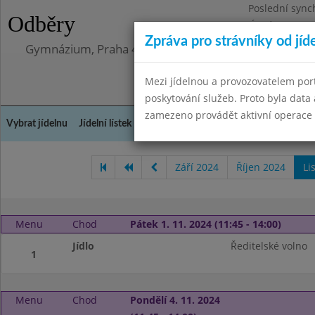
Poslední sync
Odběry
Úterý 12.5.202
Zpráva pro strávníky od jíd
Gymnázium, Praha 4, Budějovická 680
Mezi jídelnou a provozovatelem por
poskytování služeb. Proto byla dat
zamezeno provádět aktivní operace (
Vybrat jídelnu
Jídelní lístek
Historie
Kontakty a informace
Doch
Září 2024
Říjen 2024
Li
Menu
Chod
Pátek 1. 11. 2024 (11:45 - 14:00)
Jídlo
Ředitelské volno
1
Menu
Chod
Pondělí 4. 11. 2024