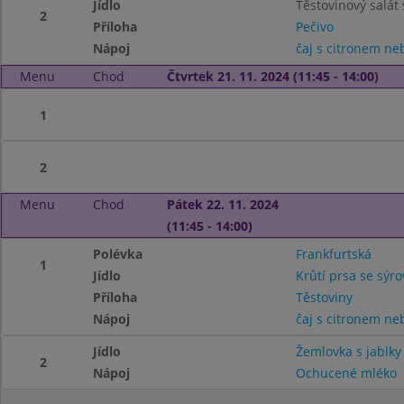
Jídlo
Těstovinový salát
2
Příloha
Pečivo
Nápoj
čaj s citronem n
Menu
Chod
Čtvrtek 21. 11. 2024 (11:45 - 14:00)
1
2
Menu
Chod
Pátek 22. 11. 2024
(11:45 - 14:00)
Polévka
Frankfurtská
1
Jídlo
Krůtí prsa se sý
Příloha
Těstoviny
Nápoj
čaj s citronem n
Jídlo
Žemlovka s jablky
2
Nápoj
Ochucené mléko