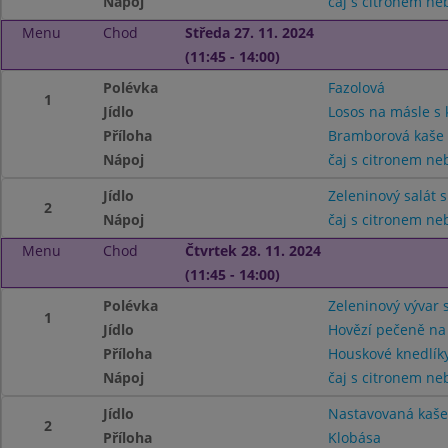
Nápoj
čaj s citronem n
Menu
Chod
Středa 27. 11. 2024
(11:45 - 14:00)
Polévka
Fazolová
1
Jídlo
Losos na másle s
Příloha
Bramborová kaše
Nápoj
čaj s citronem n
Jídlo
Zeleninový salát
2
Nápoj
čaj s citronem n
Menu
Chod
Čtvrtek 28. 11. 2024
(11:45 - 14:00)
Polévka
Zeleninový vývar
1
Jídlo
Hovězí pečeně n
Příloha
Houskové knedlík
Nápoj
čaj s citronem n
Jídlo
Nastavovaná kaše
2
Příloha
Klobása