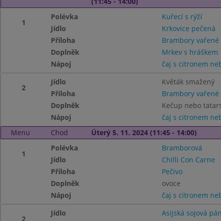
(11:45 - 14:00)
Polévka
Kuřecí s rýží
1
Jídlo
Krkovice pečená
Příloha
Brambory vařené
Doplněk
Mrkev s hráškem
Nápoj
čaj s citronem n
Jídlo
Květák smažený
2
Příloha
Brambory vařené
Doplněk
Kečup nebo tatar
Nápoj
čaj s citronem n
Menu
Chod
Úterý 5. 11. 2024 (11:45 - 14:00)
Polévka
Bramborová
1
Jídlo
Chilli Con Carne
Příloha
Pečivo
Doplněk
ovoce
Nápoj
čaj s citronem n
Jídlo
Asijská sojová pá
2