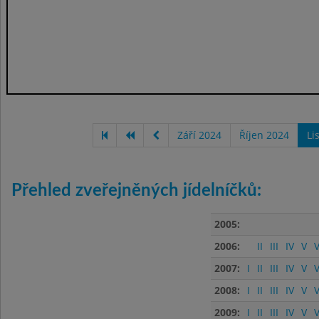
Září 2024
Říjen 2024
Li
Přehled zveřejněných jídelníčků:
2005:
2006:
II
III
IV
V
V
2007:
I
II
III
IV
V
V
2008:
I
II
III
IV
V
V
2009:
I
II
III
IV
V
V