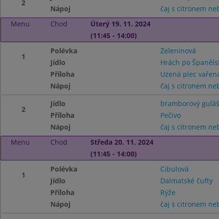
2
Nápoj
čaj s citronem n
Menu
Chod
Úterý 19. 11. 2024
(11:45 - 14:00)
Polévka
Zeleninová
1
Jídlo
Hrách po Španěls
Příloha
Uzená plec vařen
Nápoj
čaj s citronem n
Jídlo
bramborový gulá
2
Příloha
Pečivo
Nápoj
čaj s citronem n
Menu
Chod
Středa 20. 11. 2024
(11:45 - 14:00)
Polévka
Cibulová
1
Jídlo
Dalmatské čufty
Příloha
Rýže
Nápoj
čaj s citronem n