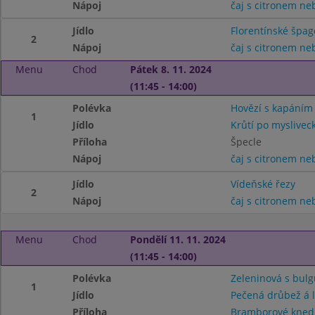
Nápoj
čaj s citronem n
Jídlo
Florentínské špag
2
Nápoj
čaj s citronem n
Menu
Chod
Pátek 8. 11. 2024
(11:45 - 14:00)
Polévka
Hovězí s kapáním
1
Jídlo
Krůtí po myslivec
Příloha
Špecle
Nápoj
čaj s citronem n
Jídlo
Vídeňské řezy
2
Nápoj
čaj s citronem n
Menu
Chod
Pondělí 11. 11. 2024
(11:45 - 14:00)
Polévka
Zeleninová s bul
1
Jídlo
Pečená drůbež á 
Příloha
Bramborové knedl