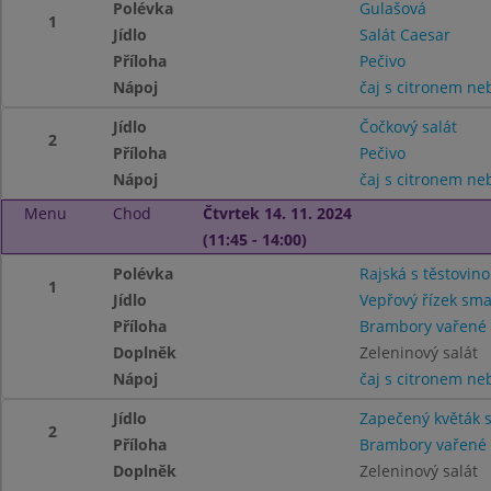
Polévka
Gulašová
1
Jídlo
Salát Caesar
Příloha
Pečivo
Nápoj
čaj s citronem n
Jídlo
Čočkový salát
2
Příloha
Pečivo
Nápoj
čaj s citronem n
Menu
Chod
Čtvrtek 14. 11. 2024
(11:45 - 14:00)
Polévka
Rajská s těstovin
1
Jídlo
Vepřový řízek sm
Příloha
Brambory vařené
Doplněk
Zeleninový salát
Nápoj
čaj s citronem n
Jídlo
Zapečený květák 
2
Příloha
Brambory vařené
Doplněk
Zeleninový salát