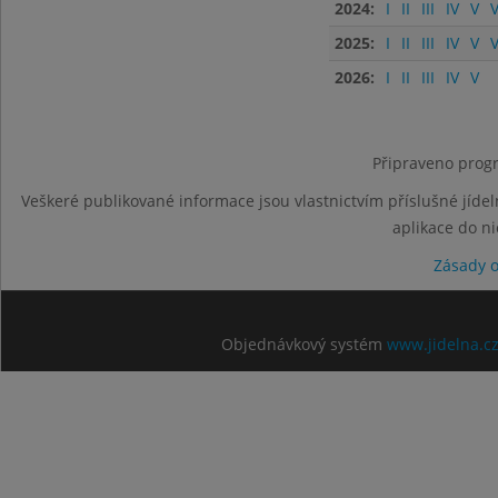
2024:
I
II
III
IV
V
V
2025:
I
II
III
IV
V
V
2026:
I
II
III
IV
V
Připraveno progr
Veškeré publikované informace jsou vlastnictvím příslušné jídel
aplikace do n
Zásady 
Objednávkový systém
www.jidelna.c