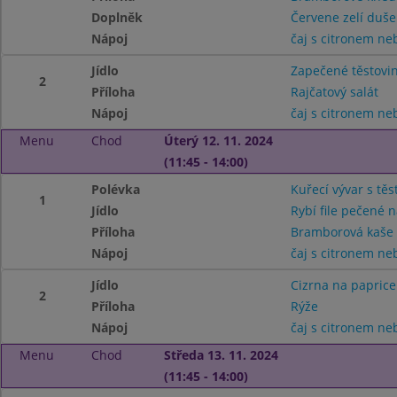
Doplněk
Červene zelí duš
Nápoj
čaj s citronem n
Jídlo
Zapečené těstov
2
Příloha
Rajčatový salát
Nápoj
čaj s citronem n
Menu
Chod
Úterý 12. 11. 2024
(11:45 - 14:00)
Polévka
Kuřecí vývar s těs
1
Jídlo
Rybí file pečené n
Příloha
Bramborová kaše
Nápoj
čaj s citronem n
Jídlo
Cizrna na paprice
2
Příloha
Rýže
Nápoj
čaj s citronem n
Menu
Chod
Středa 13. 11. 2024
(11:45 - 14:00)