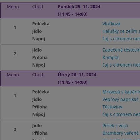
Menu
Chod
Pondělí 25. 11. 2024
(11:45 - 14:00)
Polévka
Vločková
1
Jídlo
Halušky se zelím
Nápoj
čaj s citronem n
Jídlo
Zapečené těstovi
2
Příloha
Kompot
Nápoj
čaj s citronem n
Menu
Chod
Úterý 26. 11. 2024
(11:45 - 14:00)
Polévka
Mrkvová s kapán
1
Jídlo
Vepřový paprikáš
Příloha
Těstoviny
Nápoj
čaj s citronem n
Jídlo
Pórek s vejci
2
Příloha
Brambory vařené