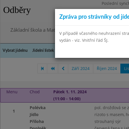
Poslední sync
Odběry
Pondělí 27.7.2
Zpráva pro strávníky od jíd
Omezení obje
Základní škola a Mateřská škola, Praha 4, Ohradní 49
V případě včasného neuhrazení str
vydán - viz. Vnitřní řád ŠJ.
Vybrat jídelnu
Jídelní lístek
Historie
Kontakty a informace
Doch
Září 2024
Říjen 2024
Li
Menu
Chod
Pátek 1. 11. 2024
(11:00 - 14:00)
Polévka
pol. drožďová se z
1
Jídlo
rizoto s masem, 
Příloha
strouhaný sýr
Doplněk
červená řepa s ja