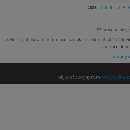
2026:
I
II
III
IV
V
V
Připraveno progr
Veškeré publikované informace jsou vlastnictvím příslušné jídel
aplikace do n
Zásady 
Objednávkový systém
www.jidelna.c