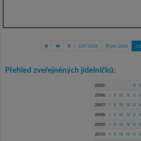
Září 2024
Říjen 2024
Li
Přehled zveřejněných jídelníčků:
2005:
V
V
2006:
I
II
III
IV
V
V
2007:
I
II
III
IV
V
V
2008:
I
II
III
IV
V
V
2009:
I
II
III
IV
V
V
2010:
I
II
III
IV
V
V