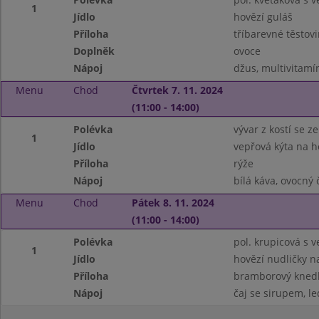
1
Jídlo
hovězí guláš
Příloha
tříbarevné těstov
Doplněk
ovoce
Nápoj
džus, multivitamí
Menu
Chod
Čtvrtek 7. 11. 2024
(11:00 - 14:00)
Polévka
vývar z kostí se 
1
Jídlo
vepřová kýta na 
Příloha
rýže
Nápoj
bílá káva, ovocný 
Menu
Chod
Pátek 8. 11. 2024
(11:00 - 14:00)
Polévka
pol. krupicová s v
1
Jídlo
hovězí nudličky n
Příloha
bramborový knedl
Nápoj
čaj se sirupem, le