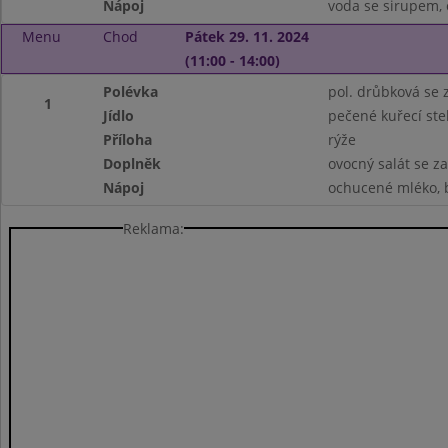
Nápoj
voda se sirupem, 
Menu
Chod
Pátek 29. 11. 2024
(11:00 - 14:00)
Polévka
pol. drůbková se
1
Jídlo
pečené kuřecí st
Příloha
rýže
Doplněk
ovocný salát se 
Nápoj
ochucené mléko, b
Reklama: