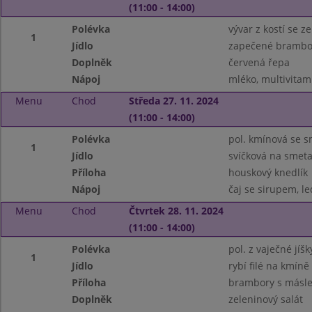
(11:00 - 14:00)
Polévka
vývar z kostí se z
1
Jídlo
zapečené brambo
Doplněk
červená řepa
Nápoj
mléko, multivitam
Menu
Chod
Středa 27. 11. 2024
(11:00 - 14:00)
Polévka
pol. kmínová se
1
Jídlo
svíčková na smet
Příloha
houskový knedlík
Nápoj
čaj se sirupem, le
Menu
Chod
Čtvrtek 28. 11. 2024
(11:00 - 14:00)
Polévka
pol. z vaječné jíš
1
Jídlo
rybí filé na kmíně
Příloha
brambory s másl
Doplněk
zeleninový salát