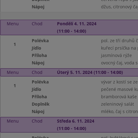
Nápoj
džus, citronový ča
Menu
Chod
Pondělí 4. 11. 2024
(11:00 - 14:00)
Polévka
pol. ze tří druhů 
1
Jídlo
kuřecí prsíčka na
Příloha
jasmínová rýže
Nápoj
ovocný čaj, voda 
Menu
Chod
Úterý 5. 11. 2024 (11:00 - 14:00)
Polévka
vývar z kostí se 
1
Jídlo
pečené masové ku
Příloha
bramborová kaše
Doplněk
zeleninový salát
Nápoj
mléko, čaj s citr
Menu
Chod
Středa 6. 11. 2024
(11:00 - 14:00)
Polévka
pol. květáková s 