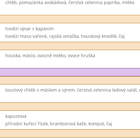
chléb, pomazánka avokádová, čerstvá zelenina paprika, mléko
hovězí vývar s kapáním
hovězí maso vařené, rajská omáčka, houskový knedlík, čaj
houska, máslo, ovocné mléko, ovoce hruška
toustový chléb s máslem a sýrem, čerstvá zelenina ledový salát,
kapustová
přírodní kuřecí řízek, bramborová kaše, kompot, čaj