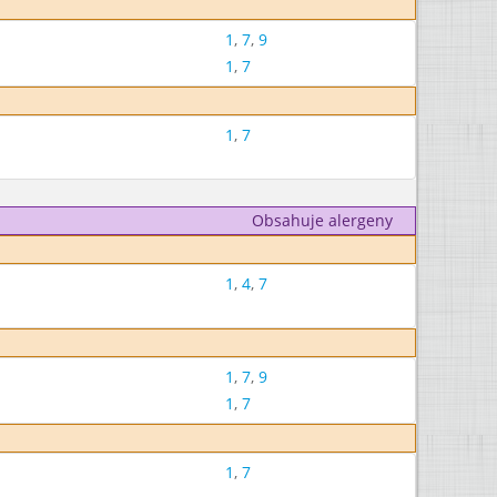
1
,
7
,
9
1
,
7
1
,
7
Obsahuje alergeny
1
,
4
,
7
1
,
7
,
9
1
,
7
1
,
7