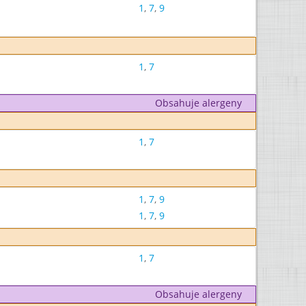
1
,
7
,
9
1
,
7
Obsahuje alergeny
1
,
7
1
,
7
,
9
1
,
7
,
9
1
,
7
Obsahuje alergeny