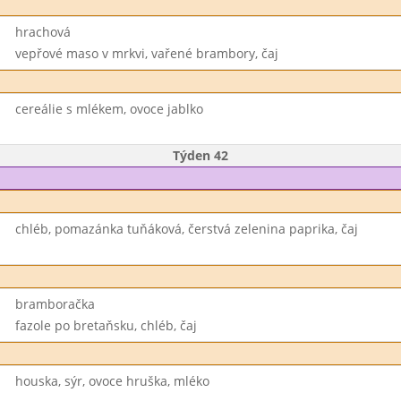
hrachová
vepřové maso v mrkvi, vařené brambory, čaj
cereálie s mlékem, ovoce jablko
Týden 42
chléb, pomazánka tuňáková, čerstvá zelenina paprika, čaj
bramboračka
fazole po bretaňsku, chléb, čaj
houska, sýr, ovoce hruška, mléko