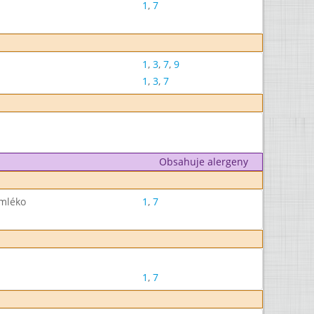
1
,
7
1
,
3
,
7
,
9
1
,
3
,
7
Obsahuje alergeny
 mléko
1
,
7
1
,
7