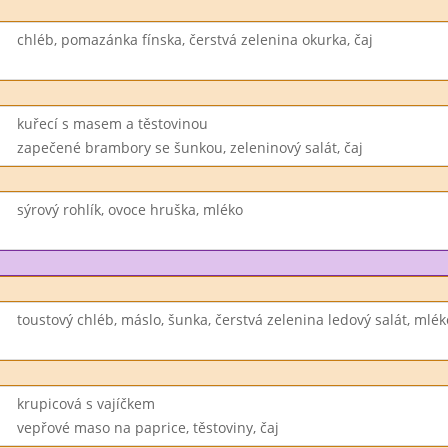
chléb, pomazánka fínska, čerstvá zelenina okurka, čaj
kuřecí s masem a těstovinou
zapečené brambory se šunkou, zeleninový salát, čaj
sýrový rohlík, ovoce hruška, mléko
toustový chléb, máslo, šunka, čerstvá zelenina ledový salát, mlék
krupicová s vajíčkem
vepřové maso na paprice, těstoviny, čaj