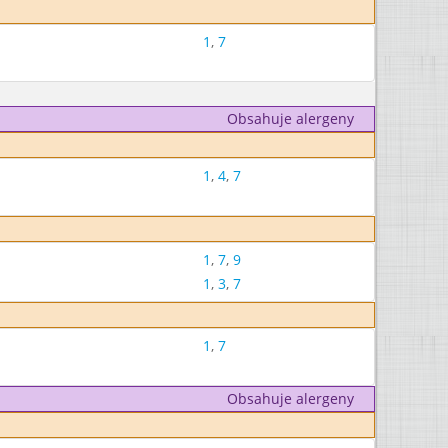
1
,
7
Obsahuje alergeny
1
,
4
,
7
1
,
7
,
9
1
,
3
,
7
1
,
7
Obsahuje alergeny