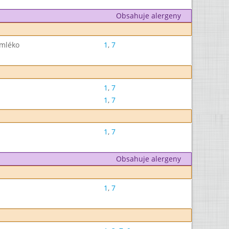
Obsahuje alergeny
 mléko
1
,
7
1
,
7
1
,
7
1
,
7
Obsahuje alergeny
1
,
7