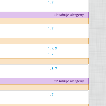
1
,
7
Obsahuje alergeny
1
,
7
1
,
7
,
9
1
,
7
1
,
3
,
7
Obsahuje alergeny
1
,
7