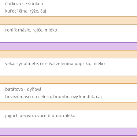
čočková se šunkou
kuřecí čína, rýže, čaj
rohlík máslo, rajče, mléko
veka, sýr almete, čerstvá zelenina paprika, mléko
batátovo - dýňová
hovězí maso na celeru, bramborový knedlík, čaj
jogurt, pečivo, ovoce bluma, mléko