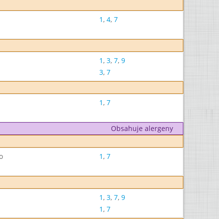
1
,
4
,
7
1
,
3
,
7
,
9
3
,
7
1
,
7
Obsahuje alergeny
o
1
,
7
1
,
3
,
7
,
9
1
,
7