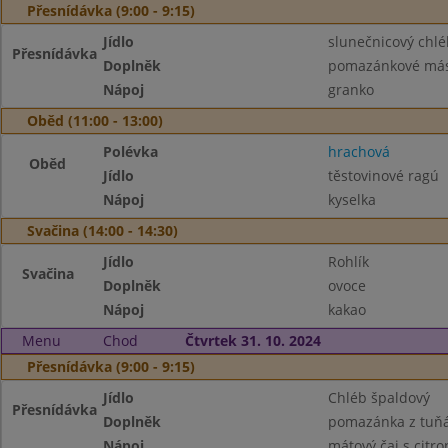
Přesnídávka (9:00 - 9:15)
Jídlo
slunečnicový chlé
Přesnídávka
Doplněk
pomazánkové másl
Nápoj
granko
Oběd (11:00 - 13:00)
Polévka
hrachová
Oběd
Jídlo
těstovinové ragú
Nápoj
kyselka
Svačina (14:00 - 14:30)
Jídlo
Rohlík
Svačina
Doplněk
ovoce
Nápoj
kakao
Menu
Chod
Čtvrtek 31. 10. 2024
Přesnídávka (9:00 - 9:15)
Jídlo
Chléb špaldový
Přesnídávka
Doplněk
pomazánka z tuňá
Nápoj
mátový čaj s citr