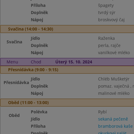
Příloha
špagety
Doplněk
tvrdý sýr
Nápoj
broskvový čaj
Svačina (14:00 - 14:30)
Jídlo
Raženka
Svačina
Doplněk
perla, rajče
Nápoj
vanilkové mléko
Menu
Chod
Úterý 15. 10. 2024
Přesnídávka (9:00 - 9:15)
Jídlo
Chléb Mušketýr
Přesnídávka
Doplněk
pomaz. vaječná , 
Nápoj
malinové mléko
Oběd (11:00 - 13:00)
Polévka
Rybí
Oběd
Jídlo
sekaná pečeně
Příloha
bramborová kaše
Doplněk
okurkový salát