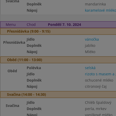
Svačina
Doplněk
mandarinka
Nápoj
karamelové mlék
Menu
Chod
Pondělí 7. 10. 2024
Přesnídávka (9:00 - 9:15)
Jídlo
vánočka
Přesnídávka
Doplněk
jablko
Nápoj
Mléko
Oběd (11:00 - 13:00)
Polévka
selská
Oběd
Jídlo
rizoto s masem a 
Doplněk
ochucené mléko
Nápoj
citronový čaj
Svačina (14:00 - 14:30)
Jídlo
Chléb špaldový
Svačina
Doplněk
perla, mrkev
Nápoj
vanilkové mléko