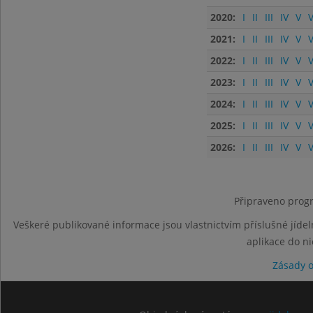
2020:
I
II
III
IV
V
V
2021:
I
II
III
IV
V
V
2022:
I
II
III
IV
V
V
2023:
I
II
III
IV
V
V
2024:
I
II
III
IV
V
V
2025:
I
II
III
IV
V
V
2026:
I
II
III
IV
V
V
Připraveno progr
Veškeré publikované informace jsou vlastnictvím příslušné jídel
aplikace do n
Zásady 