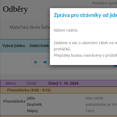
Poslední sync
Odběry
Pondělí 3.8.20
Zpráva pro strávníky od jíd
Omezení obje
Mateřská škola Šebetov, příspěvková organizace
Vážení rodiče,
žádáme o vás o ukončení záloh na t
Vybrat jídelnu
Jídelní lístek
Historie
Kontakty a informace
Doch
prvňáčků.
Přeplatky budou navráceny v průbě
Červenec 2024
Září 2024
Menu
Chod
Úterý 1. 10. 2024
Přesnídávka (9:00 - 9:15)
Jídlo
Vita rohlík
Přesnídávka
Doplněk
pomazánka ze str
Nápoj
Caro