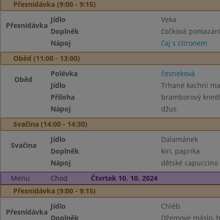
Přesnídávka (9:00 - 9:15)
Jídlo
Veka
Přesnídávka
Doplněk
čočková pomazánk
Nápoj
čaj s citronem
Oběd (11:00 - 13:00)
Polévka
česneková
Oběd
Jídlo
Trhané kachní mas
Příloha
bramborový knedl
Nápoj
džus
Svačina (14:00 - 14:30)
Jídlo
Dalamánek
Svačina
Doplněk
kiri, paprika
Nápoj
dětské capuccino
Menu
Chod
Čtvrtek 10. 10. 2024
Přesnídávka (9:00 - 9:15)
Jídlo
Chléb
Přesnídávka
Doplněk
Džemové máslo, h