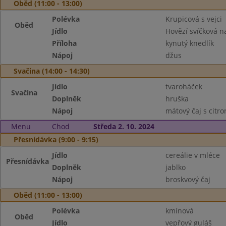
Oběd (11:00 - 13:00)
Polévka
Krupicová s vejci
Oběd
Jídlo
Hovězí svíčková 
Příloha
kynutý knedlík
Nápoj
džus
Svačina (14:00 - 14:30)
Jídlo
tvaroháček
Svačina
Doplněk
hruška
Nápoj
mátový čaj s citr
Menu
Chod
Středa 2. 10. 2024
Přesnídávka (9:00 - 9:15)
Jídlo
cereálie v mléce
Přesnídávka
Doplněk
jablko
Nápoj
broskvový čaj
Oběd (11:00 - 13:00)
Polévka
kmínová
Oběd
Jídlo
vepřový guláš