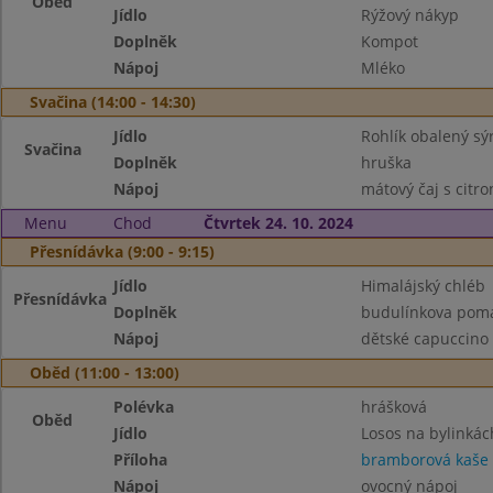
Oběd
Jídlo
Rýžový nákyp
Doplněk
Kompot
Nápoj
Mléko
Svačina (14:00 - 14:30)
Jídlo
Rohlík obalený s
Svačina
Doplněk
hruška
Nápoj
mátový čaj s citr
Menu
Chod
Čtvrtek 24. 10. 2024
Přesnídávka (9:00 - 9:15)
Jídlo
Himalájský chléb
Přesnídávka
Doplněk
budulínkova pomaz
Nápoj
dětské capuccino
Oběd (11:00 - 13:00)
Polévka
hrášková
Oběd
Jídlo
Losos na bylinkác
Příloha
bramborová kaše
Nápoj
ovocný nápoj