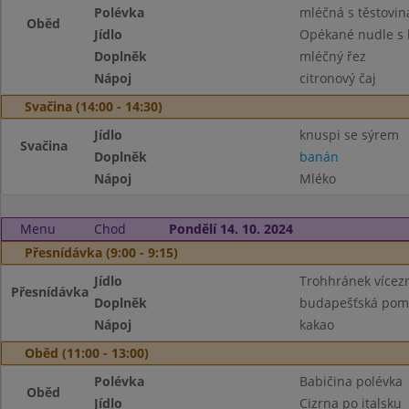
Polévka
mléčná s těstovi
Oběd
Jídlo
Opékané nudle s 
Doplněk
mléčný řez
Nápoj
citronový čaj
Svačina (14:00 - 14:30)
Jídlo
knuspi se sýrem
Svačina
Doplněk
banán
Nápoj
Mléko
Menu
Chod
Pondělí 14. 10. 2024
Přesnídávka (9:00 - 9:15)
Jídlo
Trohhránek vícez
Přesnídávka
Doplněk
budapešťská pom
Nápoj
kakao
Oběd (11:00 - 13:00)
Polévka
Babičina polévka
Oběd
Jídlo
Cizrna po italsku