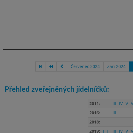
Červenec 2024
Září 2024
Přehled zveřejněných jídelníčků:
2011:
III
IV
V
V
2016:
III
2018:
2019:
I
II
III
IV
V
V