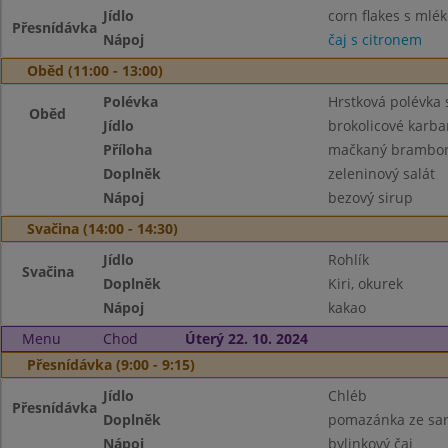
Jídlo
corn flakes s mlé
Přesnídávka
Nápoj
čaj s citronem
Oběd (11:00 - 13:00)
Polévka
Hrstková polévka
Oběd
Jídlo
brokolicové karba
Příloha
mačkaný brambo
Doplněk
zeleninový salát
Nápoj
bezový sirup
Svačina (14:00 - 14:30)
Jídlo
Rohlík
Svačina
Doplněk
Kiri, okurek
Nápoj
kakao
Menu
Chod
Úterý 22. 10. 2024
Přesnídávka (9:00 - 9:15)
Jídlo
Chléb
Přesnídávka
Doplněk
pomazánka ze sar
Nápoj
bylinkový čaj