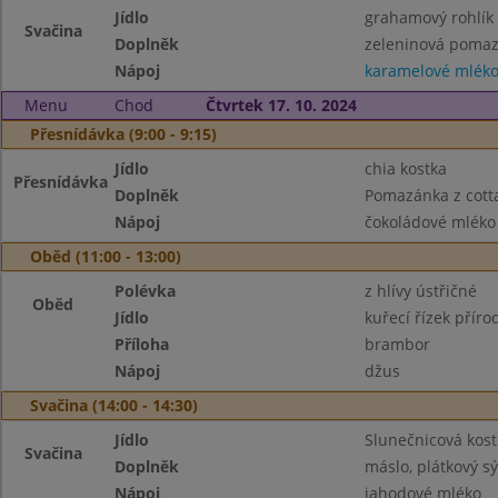
Jídlo
grahamový rohlík
Svačina
Doplněk
zeleninová pomazá
Nápoj
karamelové mlék
Menu
Chod
Čtvrtek 17. 10. 2024
Přesnídávka (9:00 - 9:15)
Jídlo
chia kostka
Přesnídávka
Doplněk
Pomazánka z cott
Nápoj
čokoládové mléko
Oběd (11:00 - 13:00)
Polévka
z hlívy ústřičné
Oběd
Jídlo
kuřecí řízek příro
Příloha
brambor
Nápoj
džus
Svačina (14:00 - 14:30)
Jídlo
Slunečnicová kost
Svačina
Doplněk
máslo, plátkový sý
Nápoj
jahodové mléko