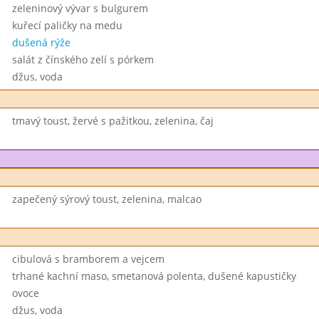
zeleninový vývar s bulgurem
kuřecí paličky na medu
dušená rýže
salát z čínského zelí s pórkem
džus, voda
tmavý toust, žervé s pažitkou, zelenina, čaj
zapečený sýrový toust, zelenina, malcao
cibulová s bramborem a vejcem
trhané kachní maso, smetanová polenta, dušené kapustičky
ovoce
džus, voda