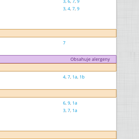
3
,
6
,
7
,
9
3
,
4
,
7
,
9
7
Obsahuje alergeny
4
,
7
,
1a
,
1b
6
,
9
,
1a
3
,
7
,
1a