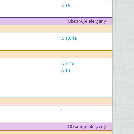
7
,
1a
Obsahuje alergeny
7
,
10
,
1a
7
,
9
,
1a
7
,
10
1
Obsahuje alergeny