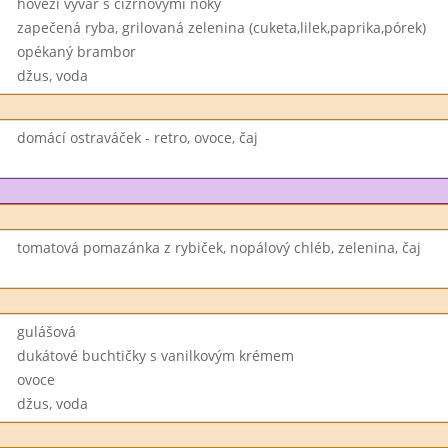
hovězí vývar s cizrnovými noky
zapečená ryba, grilovaná zelenina (cuketa,lilek,paprika,pórek)
opékaný brambor
džus, voda
domácí ostraváček - retro, ovoce, čaj
tomatová pomazánka z rybiček, nopálový chléb, zelenina, čaj
gulášová
dukátové buchtičky s vanilkovým krémem
ovoce
džus, voda