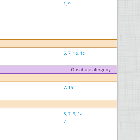
1
,
9
6
,
7
,
1a
,
1c
Obsahuje alergeny
7
,
1a
3
,
7
,
9
,
1a
7