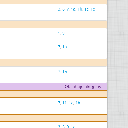
3
,
6
,
7
,
1a
,
1b
,
1c
,
1d
1
,
9
7
,
1a
7
,
1a
Obsahuje alergeny
7
,
11
,
1a
,
1b
3
,
6
,
9
,
1a