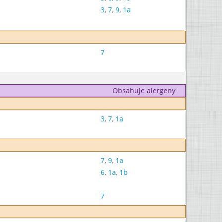
3
,
7
,
9
,
1a
7
Obsahuje alergeny
3
,
7
,
1a
7
,
9
,
1a
6
,
1a
,
1b
7