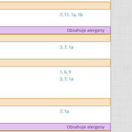
7
,
11
,
1a
,
1b
Obsahuje alergeny
3
,
7
,
1a
1
,
6
,
9
3
,
7
,
1a
7
,
1a
Obsahuje alergeny