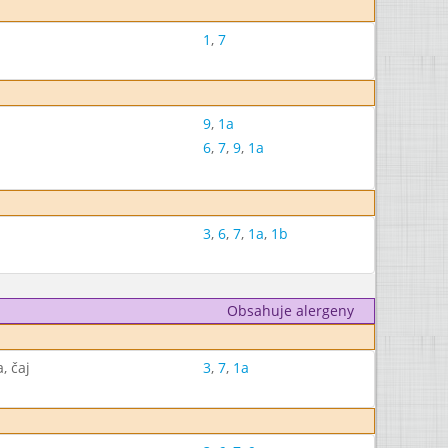
1
,
7
9
,
1a
6
,
7
,
9
,
1a
3
,
6
,
7
,
1a
,
1b
Obsahuje alergeny
, čaj
3
,
7
,
1a