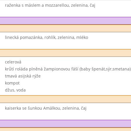
raženka s máslem a mozzarellou, zelenina, čaj
linecká pomazánka, rohlík, zelenina, mléko
celerová
krůtí roláda plněná žampionovou fáší (baby špenát,sýr,smetana)
tmavá asijská rýže
kompot
džus, voda
kaiserka se šunkou Amálkou, zelenina, čaj