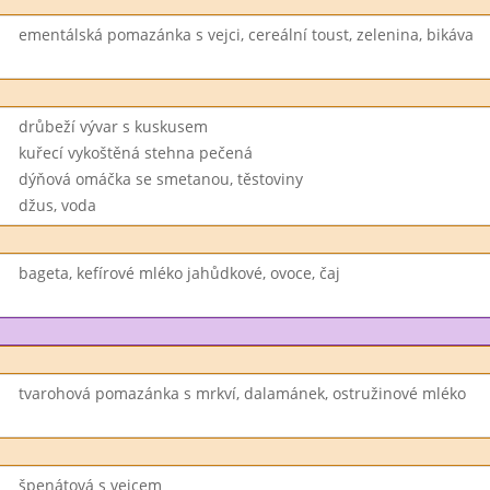
ementálská pomazánka s vejci, cereální toust, zelenina, bikáva
drůbeží vývar s kuskusem
kuřecí vykoštěná stehna pečená
dýňová omáčka se smetanou, těstoviny
džus, voda
bageta, kefírové mléko jahůdkové, ovoce, čaj
tvarohová pomazánka s mrkví, dalamánek, ostružinové mléko
špenátová s vejcem