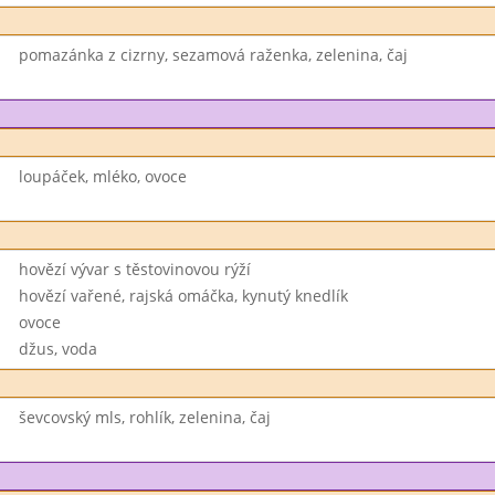
pomazánka z cizrny, sezamová raženka, zelenina, čaj
loupáček, mléko, ovoce
hovězí vývar s těstovinovou rýží
hovězí vařené, rajská omáčka, kynutý knedlík
ovoce
džus, voda
ševcovský mls, rohlík, zelenina, čaj