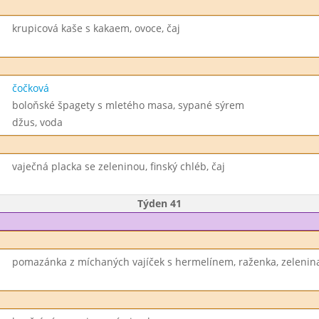
krupicová kaše s kakaem, ovoce, čaj
čočková
boloňské špagety s mletého masa, sypané sýrem
džus, voda
vaječná placka se zeleninou, finský chléb, čaj
Týden 41
pomazánka z míchaných vajíček s hermelínem, raženka, zelenina