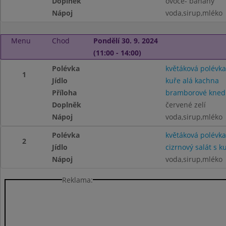
Doplněk
ovoce- banány
Nápoj
voda,sirup,mléko
Menu
Chod
Pondělí 30. 9. 2024
(11:00 - 14:00)
Polévka
květáková polévka
1
Jídlo
kuře alá kachna
Příloha
bramborové knedl
Doplněk
červené zelí
Nápoj
voda,sirup,mléko
Polévka
květáková polévka
2
Jídlo
cizrnový salát s
Nápoj
voda,sirup,mléko
Reklama: