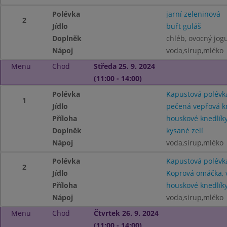
Polévka
jarní zeleninová
2
Jídlo
buřt guláš
Doplněk
chléb, ovocný jog
Nápoj
voda,sirup,mléko
Menu
Chod
Středa 25. 9. 2024
(11:00 - 14:00)
Polévka
Kapustová polévk
1
Jídlo
pečená vepřová k
Příloha
houskové knedlík
Doplněk
kysané zelí
Nápoj
voda,sirup,mléko
Polévka
Kapustová polévk
2
Jídlo
Koprová omáčka, 
Příloha
houskové knedlík
Nápoj
voda,sirup,mléko
Menu
Chod
Čtvrtek 26. 9. 2024
(11:00 - 14:00)