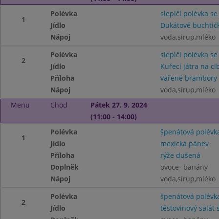
Polévka
slepičí polévka se
1
Jídlo
Dukátové buchtič
Nápoj
voda,sirup,mléko
Polévka
slepičí polévka se
2
Jídlo
Kuřecí játra na ci
Příloha
vařené brambory
Nápoj
voda,sirup,mléko
Menu
Chod
Pátek 27. 9. 2024
(11:00 - 14:00)
Polévka
špenátová polévk
1
Jídlo
mexická pánev
Příloha
rýže dušená
Doplněk
ovoce- banány
Nápoj
voda,sirup,mléko
Polévka
špenátová polévk
2
Jídlo
těstovinový salát