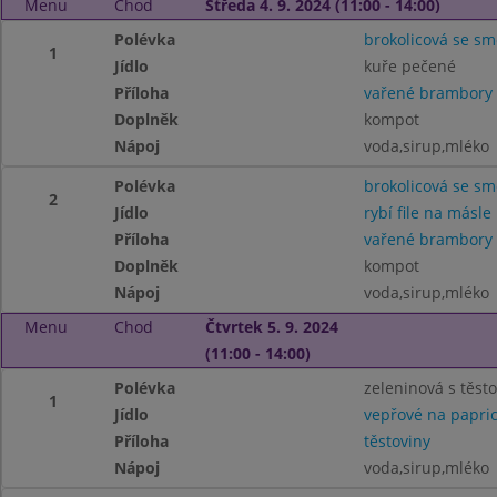
Menu
Chod
Středa 4. 9. 2024 (11:00 - 14:00)
Polévka
brokolicová se s
1
Jídlo
kuře pečené
Příloha
vařené brambory
Doplněk
kompot
Nápoj
voda,sirup,mléko
Polévka
brokolicová se s
2
Jídlo
rybí file na másle
Příloha
vařené brambory
Doplněk
kompot
Nápoj
voda,sirup,mléko
Menu
Chod
Čtvrtek 5. 9. 2024
(11:00 - 14:00)
Polévka
zeleninová s těsto.
1
Jídlo
vepřové na papri
Příloha
těstoviny
Nápoj
voda,sirup,mléko