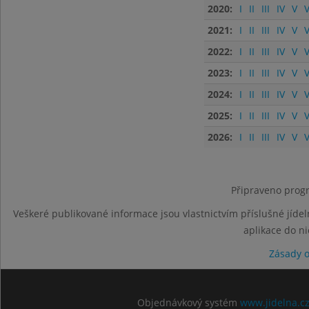
2020:
I
II
III
IV
V
V
2021:
I
II
III
IV
V
V
2022:
I
II
III
IV
V
V
2023:
I
II
III
IV
V
V
2024:
I
II
III
IV
V
V
2025:
I
II
III
IV
V
V
2026:
I
II
III
IV
V
V
Připraveno progr
Veškeré publikované informace jsou vlastnictvím příslušné jídel
aplikace do n
Zásady 
Objednávkový systém
www.jidelna.c