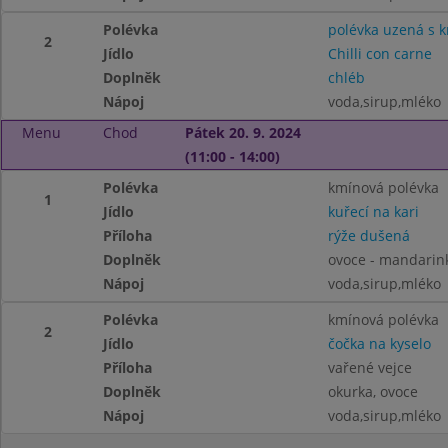
Polévka
polévka uzená s 
2
Jídlo
Chilli con carne
Doplněk
chléb
Nápoj
voda,sirup,mléko
Menu
Chod
Pátek 20. 9. 2024
(11:00 - 14:00)
Polévka
kmínová polévka
1
Jídlo
kuřecí na kari
Příloha
rýže dušená
Doplněk
ovoce - mandarin
Nápoj
voda,sirup,mléko
Polévka
kmínová polévka
2
Jídlo
čočka na kyselo
Příloha
vařené vejce
Doplněk
okurka, ovoce
Nápoj
voda,sirup,mléko