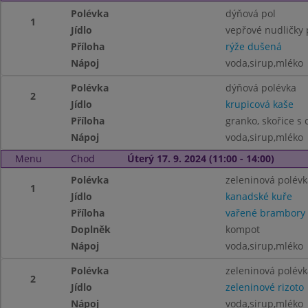
Polévka
dýňová pol
1
Jídlo
vepřové nudličky 
Příloha
rýže dušená
Nápoj
voda,sirup,mléko
Polévka
dýňová polévka
2
Jídlo
krupicová kaše
Příloha
granko, skořice s
Nápoj
voda,sirup,mléko
Menu
Chod
Úterý 17. 9. 2024 (11:00 - 14:00)
Polévka
zeleninová polévk
1
Jídlo
kanadské kuře
Příloha
vařené brambory
Doplněk
kompot
Nápoj
voda,sirup,mléko
Polévka
zeleninová polévk
2
Jídlo
zeleninové rizoto
Nápoj
voda,sirup,mléko