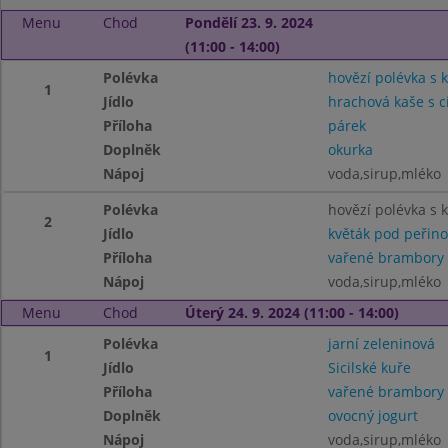
Menu
Chod
Pondělí 23. 9. 2024
(11:00 - 14:00)
Polévka
hovězí polévka s 
1
Jídlo
hrachová kaše s c
Příloha
párek
Doplněk
okurka
Nápoj
voda,sirup,mléko
Polévka
hovězí polévka s
2
Jídlo
květák pod peřin
Příloha
vařené brambory
Nápoj
voda,sirup,mléko
Menu
Chod
Úterý 24. 9. 2024 (11:00 - 14:00)
Polévka
jarní zeleninová
1
Jídlo
Sicilské kuře
Příloha
vařené brambory
Doplněk
ovocný jogurt
Nápoj
voda,sirup,mléko