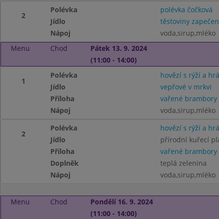
Polévka
polévka čočková
2
Jídlo
těstoviny zapeče
Nápoj
voda,sirup,mléko
Menu
Chod
Pátek 13. 9. 2024
(11:00 - 14:00)
Polévka
hovězí s rýží a hr
1
Jídlo
vepřové v mrkvi
Příloha
vařené brambory
Nápoj
voda,sirup,mléko
Polévka
hovězí s rýží a hr
2
Jídlo
přírodní kuřecí pl
Příloha
vařené brambory
Doplněk
teplá zelenina
Nápoj
voda,sirup,mléko
Menu
Chod
Pondělí 16. 9. 2024
(11:00 - 14:00)