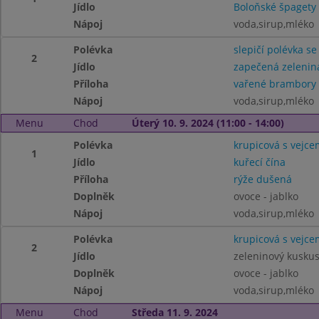
Jídlo
Boloňské špagety
Nápoj
voda,sirup,mléko
Polévka
slepičí polévka se
2
Jídlo
zapečená zelenin
Příloha
vařené brambory
Nápoj
voda,sirup,mléko
Menu
Chod
Úterý 10. 9. 2024 (11:00 - 14:00)
Polévka
krupicová s vejce
1
Jídlo
kuřecí čína
Příloha
rýže dušená
Doplněk
ovoce - jablko
Nápoj
voda,sirup,mléko
Polévka
krupicová s vejce
2
Jídlo
zeleninový kusku
Doplněk
ovoce - jablko
Nápoj
voda,sirup,mléko
Menu
Chod
Středa 11. 9. 2024