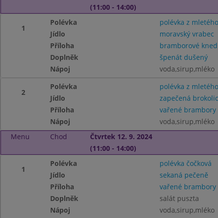
(11:00 - 14:00)
Polévka
polévka z mletéh
1
Jídlo
moravský vrabec
Příloha
bramborové knedl
Doplněk
špenát dušený
Nápoj
voda,sirup,mléko
Polévka
polévka z mletéh
2
Jídlo
zapečená brokoli
Příloha
vařené brambory
Nápoj
voda,sirup,mléko
Menu
Chod
Čtvrtek 12. 9. 2024
(11:00 - 14:00)
Polévka
polévka čočková
1
Jídlo
sekaná pečeně
Příloha
vařené brambory
Doplněk
salát puszta
Nápoj
voda,sirup,mléko