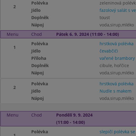
Polévka
zeleninová polévk
2
Jídlo
fazolový salát s ve
Doplněk
toust
Nápoj
voda,sirup,mléko
Menu
Chod
Pátek 6. 9. 2024 (11:00 - 14:00)
Polévka
hrstková polévka
1
Jídlo
čevabčiči
Příloha
vařené brambory
Doplněk
cibule, hořčice
Nápoj
voda,sirup,mléko
Polévka
hrstková polévka
2
Jídlo
Nudle s makem
Nápoj
voda,sirup,mléko
Menu
Chod
Pondělí 9. 9. 2024
(11:00 - 14:00)
Polévka
slepičí polévka se
1