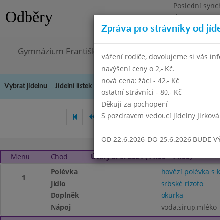
Poslední sync
Odběry
Úterý 21.7.202
Zpráva pro strávníky od jíd
Omezení obje
Gymnázium Františka Palackého, Neratovice, Masar
Vážení rodiče, dovolujeme si Vás in
navýšení ceny o 2,- Kč.
nová cena: žáci - 42,- Kč
Vybrat jídelnu
Jídelní lístek
Historie
Kontakty a informace
Doch
ostatní strávníci - 80,- Kč
Děkuji za pochopení
S pozdravem vedoucí jídelny Jirková
Červen 2024
Srpen 2024
OD 22.6.2026-DO 25.6.2026 BUDE V
Menu
Chod
Úterý 3. 9. 2024 (11:00 - 14:00)
Polévka
hovězí polévka s 
1
Jídlo
srbské rizoto
Doplněk
okurka
Nápoj
voda,sirup,mléko