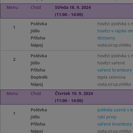
Menu
Chod
Středa 18. 9. 2024
(11:00 - 14:00)
Polévka
hovězí polévka s 
1
Jídlo
hovězi v rajske o
Příloha
těstoviny
Nápoj
voda,sirup,mléko
Polévka
hovězí polévka s 
2
Jídlo
hovězí vařené
Příloha
vařené brambory
Doplněk
teplá zelenina
Nápoj
voda,sirup,mléko
Menu
Chod
Čtvrtek 19. 9. 2024
(11:00 - 14:00)
Polévka
polévka uzená s 
1
Jídlo
rybí prsty
Příloha
vařené brambory
Nápoj
voda,sirup,mléko