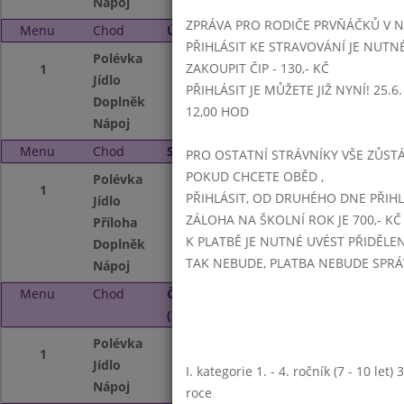
Nápoj
Nápojový automa
ZPRÁVA PRO RODIČE PRVŇÁČKŮ V 
Menu
Chod
Úterý 3. 9. 2024 (11:15 - 14:00)
PŘIHLÁSIT KE STRAVOVÁNÍ JE NUTN
Polévka
Rajská s písmenk
ZAKOUPIT ČIP - 130,- KČ
1
Jídlo
Kuřecí plátek, br
PŘIHLÁSIT JE MŮŽETE JIŽ NYNÍ! 25.6. -
Doplněk
Zeleninový bar
12,00 HOD
Nápoj
Nápojový automat,
Menu
Chod
Středa 4. 9. 2024 (11:15 - 14:00)
PRO OSTATNÍ STRÁVNÍKY VŠE ZŮSTÁV
POKUD CHCETE OBĚD ,
Polévka
Hrachová s opeč
1
PŘIHLÁSIT, OD DRUHÉHO DNE PŘIH
Jídlo
Vepřové maso na 
ZÁLOHA NA ŠKOLNÍ ROK JE 700,- KČ
Příloha
Zeleninový bar - m
K PLATBĚ JE NUTNÉ UVÉST PŘIDĚLE
Doplněk
Pro děti: tvaroh - 
TAK NEBUDE, PLATBA NEBUDE SPR
Nápoj
Nápojový automa
Menu
Chod
Čtvrtek 5. 9. 2024
(11:15 - 14:00)
Polévka
Hovězí vývar s d
1
Jídlo
Krůtí výpečky, ze
I. kategorie 1. - 4. ročník (7 - 10 let
Nápoj
Nápojový automa
roce