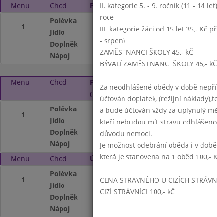
Menu
Chod
Pátek 6. 9. 2024 (11:15 - 14:00)
II. kategorie 5. - 9. ročník (11 - 14 l
roce
Polévka
Kulajda (houby,v
1
III. kategorie žáci od 15 let 35,- Kč p
Jídlo
Rizoto s vepřový
- srpen)
Doplněk
Zeleninový a ovoc
ZAMĚSTNANCI ŠKOLY 45,- kČ
Nápoj
Nápojový automat
BÝVALÍ ZAMĚSTNANCI ŠKOLY 45,- kČ
Menu
Chod
Pondělí 9. 9. 2024
Za neodhlášené obědy v době nepřít
(11:15 - 14:00)
účtován doplatek, (režijní náklady),t
Polévka
Čočková
a bude účtován vždy za uplynulý mě
1
Jídlo
Sekaná pečeně, š
kteří nebudou mít stravu odhlášeno
Doplněk
PRO DĚTI: pudink
důvodu nemoci.
Nápoj
Nápojový automat
Je možnost odebrání oběda i v době
která je stanovena na 1 oběd 100,- 
Menu
Chod
Úterý 10. 9. 2024 (11:15 - 14:00)
Polévka
Zeleninová s poh
1
CENA STRAVNÉHO U CIZÍCH STRÁVN
Jídlo
Hovězí maso na ko
CIZÍ STRÁVNÍCI 100,- kČ
Doplněk
OVOCNÝ BAR
Nápoj
Nápojový automat