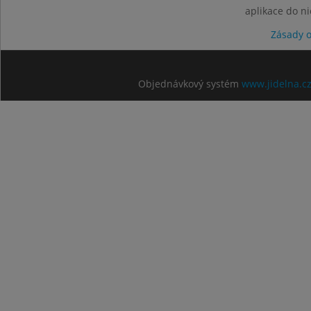
aplikace do n
Zásady 
Objednávkový systém
www.jidelna.c