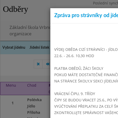
Poslední sync
Odběry
Pátek 26.6.202
Zpráva pro strávníky od jíd
Omezení obje
Základní škola Vrbno pod Pradědem, okres Bruntál, 
organizace
Vybrat jídelnu
Jídelní lístek
Historie
Kontakty a informace
Doch
VÝDEJ OBĚDA CIZÍ STRÁVNÍCI - JÍDL
22.6. - 26.6. 10,30 HOD
Červenec 2024
Srpen 2024
PLATBA OBĚDŮ, ŽÁCI ŠKOLY
POKUD MÁTE DOSTATEČNÉ FINANČNÍ
NA STRÁNCE ŠKOLY,V SEKCI JÍDELNÍ
Menu
Chod
Pondělí 2. 9. 2024
(11:15 - 14:00)
VRÁCENÍ ČIPU, 9. TŘÍDY
Polévka
jen pro přihlášené
ČIPY SE BUDOU VRACET 25.6., PO V
1
Jídlo
Boloňské špagety
VYÚČTOVÁNÍ PŘEPLATKU ZA CELÝ ŠK
Příloha
Pudink s ovocem
ZKONTROLUJTE SPRÁVNOST VAŠEHO Č