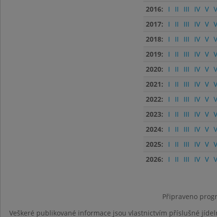
2016:
I
II
III
IV
V
V
2017:
I
II
III
IV
V
V
2018:
I
II
III
IV
V
V
2019:
I
II
III
IV
V
V
2020:
I
II
III
IV
V
V
2021:
I
II
III
IV
V
V
2022:
I
II
III
IV
V
V
2023:
I
II
III
IV
V
V
2024:
I
II
III
IV
V
V
2025:
I
II
III
IV
V
V
2026:
I
II
III
IV
V
V
Připraveno progr
Veškeré publikované informace jsou vlastnictvím příslušné jídel