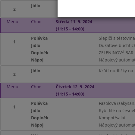
Jídlo
Dušená brokolice
2
Menu
Chod
Středa 11. 9. 2024
(11:15 - 14:00)
Polévka
Slepičí s těstovin
1
Jídlo
Dukátové buchtič
Doplněk
ZELENINOVÝ BAR
Nápoj
Nápojový automat
Jídlo
Krůtí nudličky na
2
Menu
Chod
Čtvrtek 12. 9. 2024
(11:15 - 14:00)
Polévka
Fazolová (zakysa
1
Jídlo
Rybí filé na česn
Doplněk
Kompot/salát
Nápoj
Nápojový automat