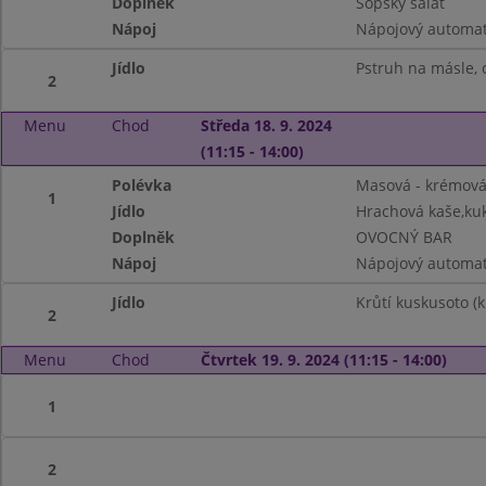
Doplněk
Šopský salát
Nápoj
Nápojový automat
Jídlo
Pstruh na másle, 
2
Menu
Chod
Středa 18. 9. 2024
(11:15 - 14:00)
Polévka
Masová - krémov
1
Jídlo
Hrachová kaše,kuk
Doplněk
OVOCNÝ BAR
Nápoj
Nápojový automa
Jídlo
Krůtí kuskusoto (
2
Menu
Chod
Čtvrtek 19. 9. 2024 (11:15 - 14:00)
1
2