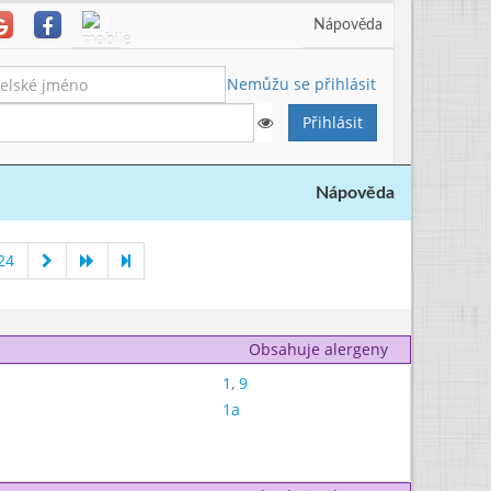
Nápověda
Nemůžu se přihlásit
Nápověda
24
Obsahuje alergeny
1
,
9
1a