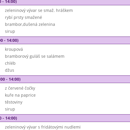
 - 14:00)
zeleninový vývar se smaž. hráškem
rybí prsty smažené
brambor,dušená zelenina
sirup
0 - 14:00)
kroupová
bramborový guláš se salámem
chléb
džus
00 - 14:00)
z červené čočky
kuře na paprice
těstoviny
sirup
0 - 14:00)
zeleninový vývar s fridátovými nudlemi