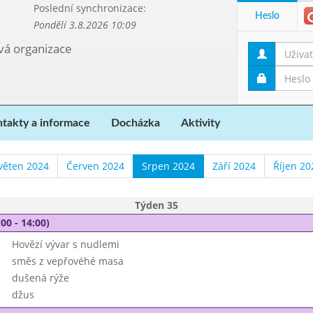
Poslední synchronizace:
Heslo
Pondělí 3.8.2026 10:09
ová organizace
takty a informace
Docházka
Aktivity
věten 2024
Červen 2024
Srpen 2024
Září 2024
Říjen 20
Týden 35
00 - 14:00)
Hovězí vývar s nudlemi
směs z vepřovéhé masa
dušená rýže
džus