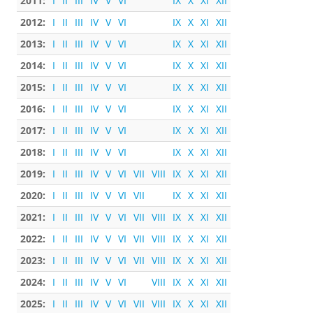
2011:
I
II
III
IV
V
VI
IX
X
XI
XII
2012:
I
II
III
IV
V
VI
IX
X
XI
XII
2013:
I
II
III
IV
V
VI
IX
X
XI
XII
2014:
I
II
III
IV
V
VI
IX
X
XI
XII
2015:
I
II
III
IV
V
VI
IX
X
XI
XII
2016:
I
II
III
IV
V
VI
IX
X
XI
XII
2017:
I
II
III
IV
V
VI
IX
X
XI
XII
2018:
I
II
III
IV
V
VI
IX
X
XI
XII
2019:
I
II
III
IV
V
VI
VII
VIII
IX
X
XI
XII
2020:
I
II
III
IV
V
VI
VII
IX
X
XI
XII
2021:
I
II
III
IV
V
VI
VII
VIII
IX
X
XI
XII
2022:
I
II
III
IV
V
VI
VII
VIII
IX
X
XI
XII
2023:
I
II
III
IV
V
VI
VII
VIII
IX
X
XI
XII
2024:
I
II
III
IV
V
VI
VIII
IX
X
XI
XII
2025:
I
II
III
IV
V
VI
VII
VIII
IX
X
XI
XII