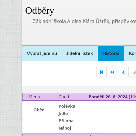
Odběry
Základní škola Aloise Klára Úštěk, příspěvk
Vybrat jídelnu
Jídelní lístek
Historie
Kon
K
Menu
Chod
Pondělí 26. 8. 2024 (11:
Polévka
Oběd
Jídlo
Příloha
Nápoj