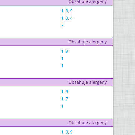
Obsahuje alergeny
1
,
3
,
9
1
,
3
,
4
7
Obsahuje alergeny
1
,
9
1
1
Obsahuje alergeny
1
,
9
1
,
7
1
Obsahuje alergeny
1
,
3
,
9