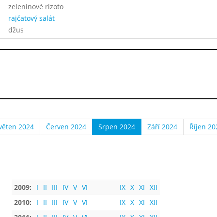
zeleninové rizoto
rajčatový salát
džus
věten 2024
Červen 2024
Srpen 2024
Září 2024
Říjen 20
2009:
I
II
III
IV
V
VI
IX
X
XI
XII
2010:
I
II
III
IV
V
VI
IX
X
XI
XII